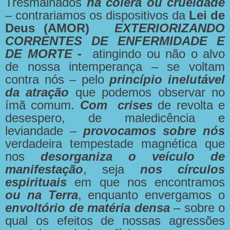
Tresmalhados
na cólera ou crueldade
– contrariamos os dispositivos da
Lei de
Deus (AMOR)
EXTERIORIZANDO
CORRENTES DE ENFERMIDADE E
DE MORTE -
atingindo ou não o alvo
de nossa intemperança – se voltam
contra nós – pelo
princípio inelutável
da atração
que podemos observar no
ímã comum.
Com crises
de revolta e
desespero, de maledicência e
leviandade –
provocamos sobre nós
verdadeira tempestade magnética que
nos
desorganiza o veículo de
manifestação
, seja
nos círculos
espirituais
em que nos encontramos
ou na Terra
, enquanto envergamos o
envoltório de matéria densa
– sobre o
qual os efeitos de nossas agressões