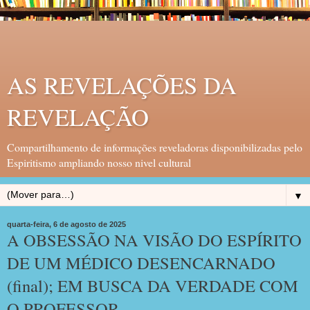
AS REVELAÇÕES DA
REVELAÇÃO
Compartilhamento de informações reveladoras disponibilizadas pelo
Espiritismo ampliando nosso nivel cultural
▼
quarta-feira, 6 de agosto de 2025
A OBSESSÃO NA VISÃO DO ESPÍRITO
DE UM MÉDICO DESENCARNADO
(final); EM BUSCA DA VERDADE COM
O PROFESSOR