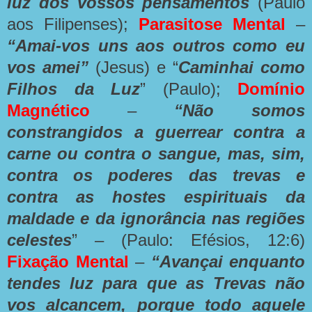
luz dos vossos pensamentos
(Paulo
aos Filipenses);
Parasitose Mental
–
“Amai-vos uns aos outros como eu
vos amei”
(Jesus) e “
Caminhai como
Filhos da Luz
” (Paulo)
;
Domínio
Magnético
–
“Não somos
constrangidos a guerrear contra a
carne ou contra o sangue, mas, sim,
contra os poderes das trevas e
contra as hostes espirituais da
maldade e da ignorância nas regiões
celestes
” – (Paulo: Efésios, 12:6)
Fixação Mental
–
“Avançai enquanto
tendes luz para que as Trevas não
vos alcancem, porque todo aquele