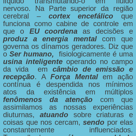
líquido transmutando-o em fluido
nervoso. Na Parte superior da região
cerebral –
cortex encefálico
que
funciona como cabine de controle em
que o
EU
coordena
as decisões e
produz a energia mental
com que
governa os dínamos geradores. Diz que
o
Ser humano,
fisiologicamente é uma
usina inteligente
operando no campo
da vida em
câmbio de emissão e
recepção
. A
Força Mental
em ação
contínua é despendida nos mínimos
atos da existência em múltiplos
fenômenos da atenção
com que
assimilamos as nossas experiências
diuturnas,
atuando
sobre criaturas e
coisas que nos cercam,
sendo
por elas
constantemente influenciados.