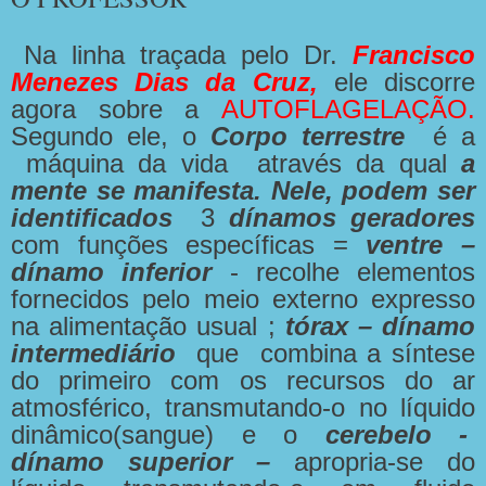
Na linha traçada pelo Dr.
Francisco
Menezes Dias da Cruz,
ele discorre
agora sobre a
AUTO
FLAGELAÇÃO.
Segundo ele, o
Corpo terrestre
é a
máquina da vida através da qual
a
mente se manifesta. Nele, podem ser
identificados
3
dínamos geradores
com funções específicas =
ventre –
dínamo inferior
- recolhe elementos
fornecidos pelo meio externo expresso
na alimentação usual ;
tórax – dínamo
intermediário
que combina a síntese
do primeiro com os recursos do ar
atmosférico, transmutando-o no líquido
dinâmico(sangue) e o
cerebelo -
dínamo superior –
apropria-se do