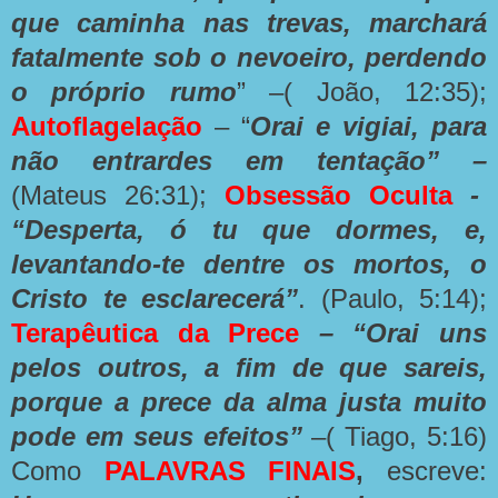
que caminha nas trevas, marchará
fatalmente sob o nevoeiro, perdendo
o próprio rumo
” –( João, 12:35)
;
Autoflagelação
– “
Orai e vigiai, para
não entrardes em tentação” –
(Mateus 26:31);
Obsessão Oculta
-
“Desperta, ó tu que dormes, e,
levantando-te dentre os mortos, o
Cristo te esclarecerá”
. (Paulo, 5:14);
Terapêutica da Prece
– “Orai uns
pelos outros, a fim de que sareis,
porque a prece da alma justa muito
pode em seus efeitos”
–( Tiago, 5:16)
Como
PALAVRAS
FINAIS
,
escreve: