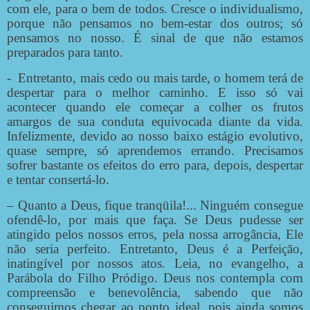
com ele, para o bem de todos. Cresce o individualismo,
porque não pensamos no bem-estar dos outros; só
pensamos no nosso. É sinal de que não estamos
preparados para tanto.
-
Entretanto, mais cedo ou mais tarde, o homem terá de
despertar para o melhor caminho. E isso só vai
acontecer quando ele começar a colher os frutos
amargos de sua conduta equivocada diante da vida.
Infelizmente, devido ao nosso baixo estágio evolutivo,
quase sempre, só aprendemos errando. Precisamos
sofrer bastante os efeitos do erro para, depois, despertar
e tentar consertá-lo.
– Quanto a Deus, fique tranqüila!... Ninguém consegue
ofendê-lo, por mais que faça. Se Deus pudesse ser
atingido pelos nossos erros, pela nossa arrogância, Ele
não seria perfeito. Entretanto, Deus é a Perfeição,
inatingível por nossos atos. Leia, no evangelho, a
Parábola do Filho Pródigo. Deus nos contempla com
compreensão e benevolência, sabendo que não
conseguimos chegar ao ponto ideal, pois ainda somos