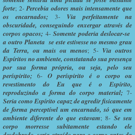
forte
; 2-
Percebia odores mais intensamente que
os encarnados;
3-
Via perfeitamente na
obscuridade, conseguindo enxergar através de
corpos opacos;
4-
Somente poderia deslocar-se
a outro Planeta se este estivesse no mesmo grau
da Terra, ou mais ou menos
; 5-
Via outros
Espíritos no ambiente, constatando sua presença
por sua forma própria, ou seja, pelo seu
períspirito;
6-
O períspirito é o corpo ou
revestimento do Eu que é o Espírito,
reproduzindo a forma do corpo material;
7-
Seria como Espírito capaz de agredir fisicamente
de forma perceptível um encarnado, só que em
ambiente diferente do que estavam
; 8-
Se seu
corpo morresse subitamente estando ele
desdobrado, seria atraído para o corpo antes da