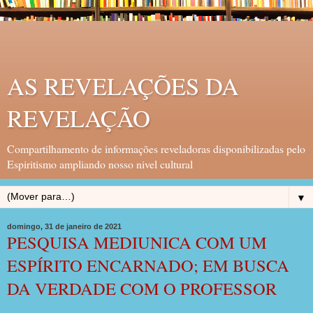
AS REVELAÇÕES DA
REVELAÇÃO
Compartilhamento de informações reveladoras disponibilizadas pelo
Espiritismo ampliando nosso nivel cultural
▼
domingo, 31 de janeiro de 2021
PESQUISA MEDIUNICA COM UM
ESPÍRITO ENCARNADO; EM BUSCA
DA VERDADE COM O PROFESSOR