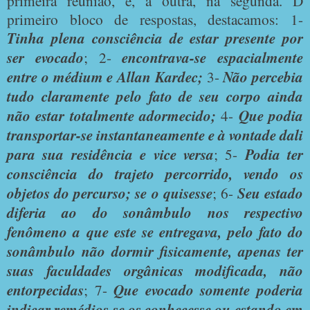
primeira reunião, e, a outra, na segunda. D
primeiro bloco de respostas, destacamos: 1-
Tinha plena consciência de estar presente por
ser evocado
; 2-
encontrava-se espacialmente
entre o médium e Allan Kardec;
3-
Não percebia
tudo claramente pelo fato de seu corpo ainda
não estar totalmente adormecido;
4-
Que podia
transportar-se instantaneamente e à vontade dali
para sua residência e vice versa
; 5-
Podia ter
consciência do trajeto percorrido, vendo os
objetos do percurso; se o quisesse
; 6-
Seu estado
diferia ao do sonâmbulo nos respectivo
fenômeno a que este se entregava, pelo fato do
sonâmbulo não dormir fisicamente, apenas ter
suas faculdades orgânicas modificada, não
entorpecidas
; 7-
Que evocado somente poderia
indicar remédios se os conhecesse ou estando em