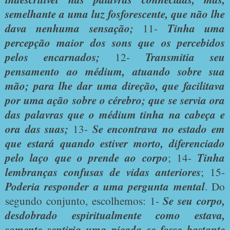
semelhante a uma luz fosforescente, que não lhe
dava nenhuma sensação;
11-
Tinha uma
percepção maior dos sons que os percebidos
pelos encarnados;
12-
Transmitia seu
pensamento ao médium, atuando sobre sua
mão; para lhe dar uma direção, que facilitava
por uma ação sobre o cérebro; que se servia ora
das palavras que o médium tinha na cabeça e
ora das suas;
13-
Se encontrava no estado em
que estará quando estiver morto, diferenciado
pelo laço que o prende ao corpo
; 14-
Tinha
lembranças confusas de vidas anteriores
; 15-
Poderia responder a uma pergunta mental
. Do
segundo conjunto, escolhemos: 1-
Se seu corpo,
desdobrado espiritualmente como estava,
somente sentiria uma picada se fosse bastante