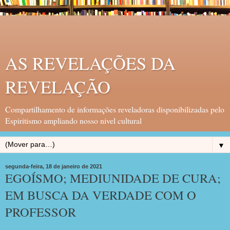
AS REVELAÇÕES DA
REVELAÇÃO
Compartilhamento de informações reveladoras disponibilizadas pelo
Espiritismo ampliando nosso nivel cultural
▼
segunda-feira, 18 de janeiro de 2021
EGOÍSMO; MEDIUNIDADE DE CURA;
EM BUSCA DA VERDADE COM O
PROFESSOR