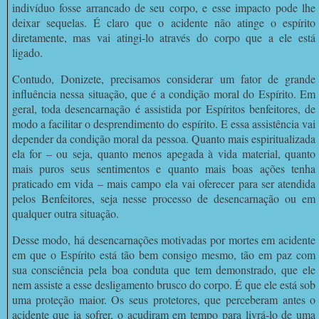
indivíduo fosse arrancado de seu corpo, e esse impacto pode lhe
deixar sequelas. É claro que o acidente não atinge o espírito
diretamente, mas vai atingi-lo através do corpo que a ele está
ligado.
Contudo, Donizete, precisamos considerar um fator de grande
influência nessa situação, que é a condição moral do Espírito. Em
geral, toda desencarnação é assistida por Espíritos benfeitores, de
modo a facilitar o desprendimento do espírito. E essa assistência vai
depender da condição moral da pessoa. Quanto mais espiritualizada
ela for – ou seja, quanto menos apegada à vida material, quanto
mais puros seus sentimentos e quanto mais boas ações tenha
praticado em vida – mais campo ela vai oferecer para ser atendida
pelos Benfeitores, seja nesse processo de desencarnação ou em
qualquer outra situação.
Desse modo, há desencarnações motivadas por mortes em acidente
em que o Espírito está tão bem consigo mesmo, tão em paz com
sua consciência pela boa conduta que tem demonstrado, que ele
nem assiste a esse desligamento brusco do corpo. É que ele está sob
uma proteção maior. Os seus protetores, que perceberam antes o
acidente que ia sofrer, o acudiram em tempo para livrá-lo de uma