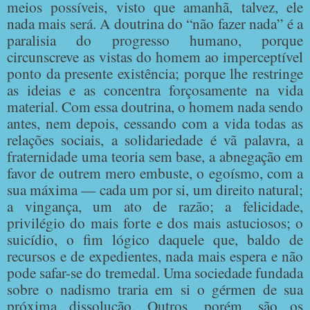
meios possíveis, visto que amanhã, talvez, ele
nada mais será. A doutrina do “não fazer nada” é a
paralisia do progresso humano, porque
circunscreve as vistas do homem ao imperceptível
ponto da presente existência; porque lhe restringe
as ideias e as concentra forçosamente na vida
material. Com essa doutrina, o homem nada sendo
antes, nem depois, cessando com a vida todas as
relações sociais, a solidariedade é vã palavra, a
fraternidade uma teoria sem base, a abnegação em
favor de outrem mero embuste, o egoísmo, com a
sua máxima — cada um por si, um direito natural;
a vingança, um ato de razão; a felicidade,
privilégio do mais forte e dos mais astuciosos; o
suicídio, o fim lógico daquele que, baldo de
recursos e de expedientes, nada mais espera e não
pode safar-se do tremedal. Uma sociedade fundada
sobre o nadismo traria em si o gérmen de sua
próxima dissolução. Outros, porém, são os