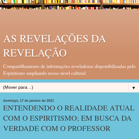
AS REVELAÇÕES DA
REVELAÇÃO
Compartilhamento de informações reveladoras disponibilizadas pelo
Espiritismo ampliando nosso nivel cultural
▼
domingo, 17 de janeiro de 2021
ENTENDENDO O REALIDADE ATUAL
COM O ESPIRITISMO; EM BUSCA DA
VERDADE COM O PROFESSOR