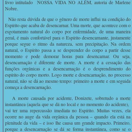
livro intitulado NOSSA VIDA NO ALÉM, autoria de Marlene
Nobre.
Não resta dúvida de que o gênero de morte influi na condição do
Espírito que acaba de desencarnar. Uma morte, que acontece com o
esgotamento natural do corpo por enfermidade, de uma maneira
geral, é mais confortável para o Espírito desencarnante, justamente
porque segue o ritmo da natureza, sem precipitação. Na ordem
natural, o Espírito passa a se desprender do corpo a partir desse
momento e pode demorar horas para desencarnar. Ou seja,
desencarnação é diferente de morte. A morte é a cessação das
funções orgânicas e a desencarnação é o desprendimento do
espírito do corpo morto. Logo morte e desencarnação, no processo
natural, não se dá ao mesmo tempo: primeiro a morte e em seguida
começa a desencarnação.
A morte causada por acidente, Donizete, sobretudo a morte
instantânea (aquela que se dá no local e no momento do acidente),
vai ter uma repercussão imediata no Espírito. Muitas vezes, ela
ocorre no auge da vida orgânica da pessoa – quando ela está na
plenitude da vida – e isso lhe causa um grande impacto. Primeiro,
porque a desencarnação se dá se forma instantânea, como se o