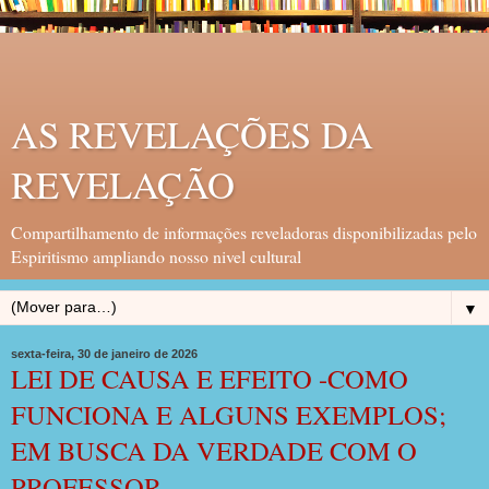
AS REVELAÇÕES DA
REVELAÇÃO
Compartilhamento de informações reveladoras disponibilizadas pelo
Espiritismo ampliando nosso nivel cultural
▼
sexta-feira, 30 de janeiro de 2026
LEI DE CAUSA E EFEITO -COMO
FUNCIONA E ALGUNS EXEMPLOS;
EM BUSCA DA VERDADE COM O
PROFESSOR