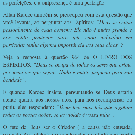
as perfeições, e a onipresença é uma perfeição.
Allan Kardec também se preocupou com esta questão que
você levanta, ao perguntar aos Espíritos:
“Deus se ocupa
pessoalmente de cada homem? Ele não é muito grande e
nós muito pequenos para que cada indivíduo em
particular tenha alguma importância aos seus olhos”?
Veja a resposta à questão 964 de O LIVRO DOS
ESPÍRITOS:
“Deus se ocupa de todos os seres que criou,
por menores que sejam. Nada é muito pequeno para sua
bondade”.
E quando Kardec insiste, perguntando se Deus estaria
atento quanto aos nossos atos, para nos recompensar ou
punir, eles respondem:
”Deus tem suas leis que regulam
todas as vossas ações; se as violais é vossa falta”.
O fato de Deus ser o Criador ( a causa não causada,
segundo Aristóteles) e o mantenedor que tudo que existe