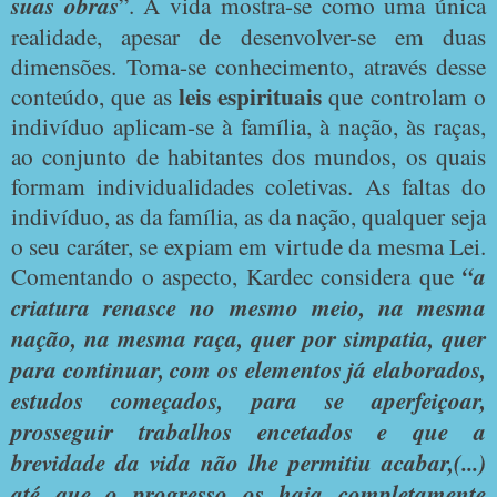
suas
obras
”. A vida mostra-se como uma única
realidade, apesar de desenvolver-se em duas
dimensões. Toma-se conhecimento, através desse
leis espirituais
conteúdo, que as
que controlam o
indivíduo aplicam-se à família, à nação, às raças,
ao conjunto de habitantes dos mundos, os quais
formam individualidades coletivas. As faltas do
indivíduo, as da família, as da nação, qualquer seja
o seu caráter, se expiam em virtude da mesma Lei.
Comentando o aspecto, Kardec considera que
“a
criatura renasce no mesmo meio, na mesma
nação, na mesma raça, quer por simpatia, quer
para continuar, com os elementos já elaborados,
estudos começados, para se aperfeiçoar,
prosseguir trabalhos encetados e que a
brevidade da vida não lhe permitiu acabar,(...)
até que o progresso os haja completamente