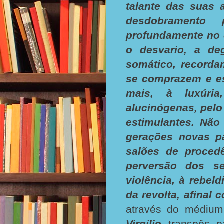
talante das suas 
desdobramento p
profundamente no 
o desvario, a de
somático, recorda
se comprazem e es
mais, à luxúri
alucinógenas, pelo
estimulantes. Não
gerações novas pa
salões de procedê
perversão dos se
violência, à rebel
da revolta, afinal 
através do médiu
Virgílio
transpôs p