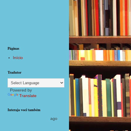
Páginas
Início
Tradutor
Powered by
Translate
Interaja você também
agora com postagens diárias