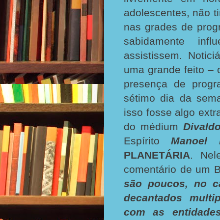
adolescentes, não t
nas grades de prog
sabidamente infl
assistissem. Notic
uma grande feito – 
presença de progr
sétimo dia da sem
isso fosse algo extr
do médium
Divald
Espírito
Manoel 
PLANETÁRIA
. Nel
comentário de um Be
são poucos, no c
decantados multip
com as entidades