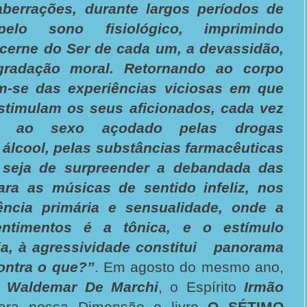
aberrações, durante largos períodos de
elo sono fisiológico, imprimindo
cerne do Ser de cada um, a devassidão,
gradação moral. Retornando ao corpo
m-se das experiências viciosas em que
timulam os seus aficionados, cada vez
a, ao sexo açodado pelas drogas
 álcool, pelas substâncias farmacêuticas
 seja de surpreender a debandada das
ra as músicas de sentido infeliz, nos
ncia primária e sensualidade, onde a
ntimentos é a tônica, e o estímulo
dia, à agressividade constitui panorama
contra o que?”
. Em agosto do mesmo ano,
m
Waldemar De Marchi
, o Espírito
Irmão
ara nossa Dimensão o livro
O SÉTIMO