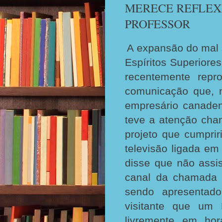
MERECE REFLEX
PROFESSOR
A expansão do mal 
Espíritos Superiore
recentemente rep
comunicação que, 
empresário canaden
teve a atenção ch
projeto que cumprir
televisão ligada em 
disse que não assis
canal da chamada 
sendo apresentad
visitante que um 
livremente em hor