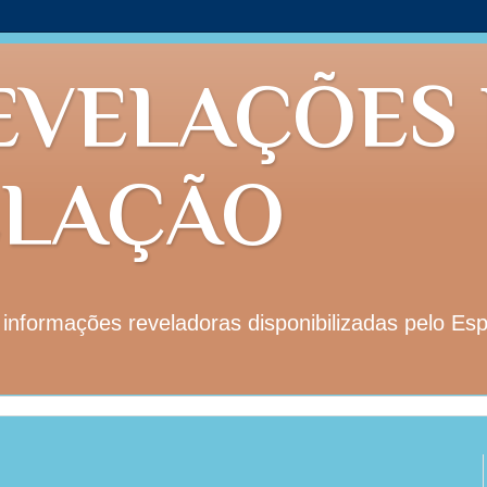
EVELAÇÕES
ELAÇÃO
nformações reveladoras disponibilizadas pelo Esp