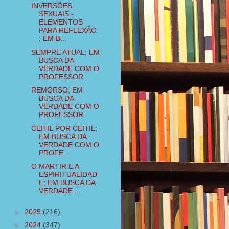
INVERSÕES
SEXUAIS -
ELEMENTOS
PARA REFLEXÃO
; EM B...
SEMPRE ATUAL; EM
BUSCA DA
VERDADE COM O
PROFESSOR
REMORSO; EM
BUSCA DA
VERDADE COM O
PROFESSOR
CEITIL POR CEITIL;
EM BUSCA DA
VERDADE COM O
PROFE...
O MARTIR E A
ESPIRITUALIDAD
E; EM BUSCA DA
VERDADE ...
►
2025
(216)
►
2024
(347)