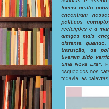
escolas e ensino
locais muito pobr
encontram nossos
políticos corrup
reeleições e a ma
amigos mais che
distante, quando
transição, os pol
tiverem sido varr
uma Nova Era”
. P
esquecidos nos catá
todavia, as palavras