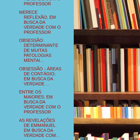
PROFESSOR
MERECE
REFLEXÃO; EM
BUSCA DA
VERDADE COM O
PROFESSOR
OBSESSÃO:
DETERMINANTE
DE MUITAS
PATOLOGIAS
MENTAI...
OBSESSÃO - ÁREAS
DE CONTÁGIO;
EM BUSCA DA
VERDADE ...
ENTRE OS
MAIORES; EM
BUSCA DA
VERDADE COM O
PROFESSOR
AS REVELAÇÕES
DE EMMANUEL.
EM BUSCA DA
VERDADE COM...