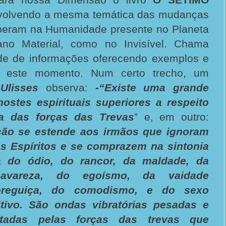
nvolvendo a mesma temática das mudanças
peram na Humanidade presente no Planeta
lano Material, como no Invisível. Chama
de de informações oferecendo exemplos e
e este momento. Num certo trecho, um
o
Ulisses
observa:
-“Existe uma grande
ostes espirituais superiores a respeito
a das forças das Trevas
” e, em outro:
ão se estende aos irmãos que ignoram
ns Espíritos e se comprazem na sintonia
va do ódio, do rancor, da maldade, da
 avareza, do egoísmo, da vaidade
preguiça, do comodismo, e do sexo
tivo. São ondas vibratórias pesadas e
ntadas pelas forças das trevas que