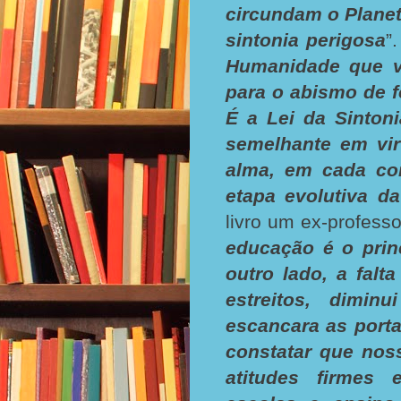
circundam o Plane
sintonia perigosa
”
Humanidade que vi
para o abismo de f
É a Lei da Sintoni
semelhante em vir
alma, em cada co
etapa evolutiva d
livro um ex-professo
educação é o prin
outro lado, a fal
estreitos, diminu
escancara as porta
constatar que noss
atitudes firmes