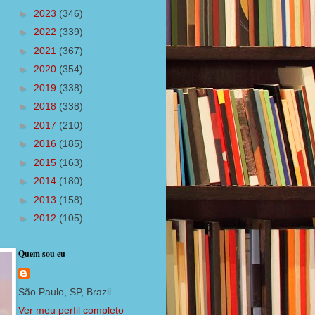
►
2023
(346)
►
2022
(339)
►
2021
(367)
►
2020
(354)
►
2019
(338)
►
2018
(338)
►
2017
(210)
►
2016
(185)
►
2015
(163)
►
2014
(180)
►
2013
(158)
►
2012
(105)
Quem sou eu
São Paulo, SP, Brazil
Ver meu perfil completo