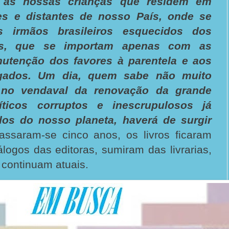
 às nossas crianças que residem em
es e distantes de nosso País, onde se
 irmãos brasileiros esquecidos dos
tos, que se importam apenas com as
nutenção dos favores à parentela e aos
gados. Um dia, quem sabe não muito
, no vendaval da renovação da grande
íticos corruptos e inescrupulosos já
idos do nosso planeta, haverá de surgir
assaram-se cinco anos, os livros ficaram
logos das editoras, sumiram das livrarias,
 continuam atuais.