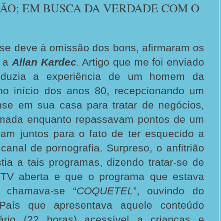
ÃO; EM BUSCA DA VERDADE COM O
se deve à omissão dos bons, afirmaram os
s a
Allan Kardec
. Artigo que me foi enviado
roduzia a experiência de um homem da
no início dos anos 80, recepcionando um
se em sua casa para tratar de negócios,
amada enquanto repassavam pontos de um
iam juntos para o fato de ter esquecido a
canal de pornografia. Surpreso, o anfitrião
tia a tais programas, dizendo tratar-se de
TV aberta e que o programa que estava
o chamava-se “
COQUETEL
”, ouvindo do
País que apresentava aquele conteúdo
ário (22 horas) acessível a crianças e