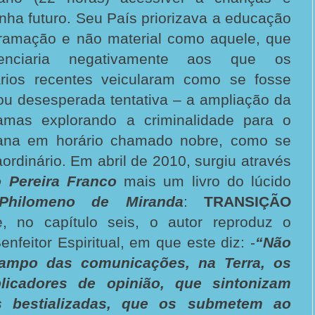
inha futuro. Seu País priorizava a educação
ramação e não material como aquele, que
uenciaria negativamente aos que os
iários recentes veicularam como se fosse
ou desesperada tentativa – a ampliação da
amas explorando a criminalidade para o
ana em horário chamado nobre, como se
aordinário. Em abril de 2010, surgiu através
o Pereira Franco
mais um livro do lúcido
Philomeno de Miranda
:
TRANSIÇÃO
e, no capítulo seis, o autor reproduz o
nfeitor Espiritual, em que este diz: -
“Não
ampo das comunicações, na Terra, os
licadores de opinião, que sintonizam
 bestializadas, que os submetem ao