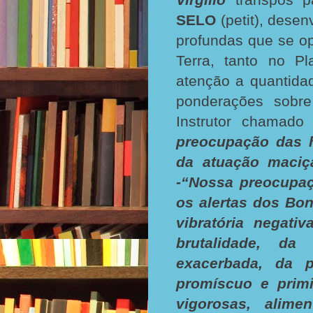
SELO
(petit), dese
profundas que se o
Terra, tanto no P
atenção a quantida
ponderações sobr
Instrutor chamad
preocupação das h
da atuação maciç
-“Nossa preocupaç
os alertas dos Bo
vibratória negati
brutalidade, da
exacerbada, da 
promíscuo e primi
vigorosas, alime