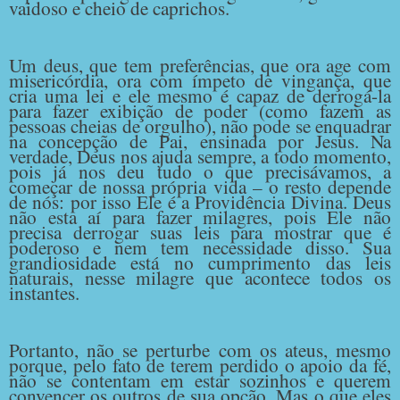
vaidoso e cheio de caprichos.
Um deus, que tem preferências, que ora age com
misericórdia, ora com ímpeto de vingança, que
cria uma lei e ele mesmo é capaz de derrogá-la
para fazer exibição de poder (como fazem as
pessoas cheias de orgulho), não pode se enquadrar
na concepção de Pai, ensinada por Jesus. Na
verdade, Deus nos ajuda sempre, a todo momento,
pois já nos deu tudo o que precisávamos, a
começar de nossa própria vida – o resto depende
de nós: por isso Ele é a Providência Divina. Deus
não esta aí para fazer milagres, pois Ele não
precisa derrogar suas leis para mostrar que é
poderoso e nem tem necessidade disso. Sua
grandiosidade está no cumprimento das leis
naturais, nesse milagre que acontece todos os
instantes.
Portanto, não se perturbe com os ateus, mesmo
porque, pelo fato de terem perdido o apoio da fé,
não se contentam em estar sozinhos e querem
convencer os outros de sua opção. Mas o que eles