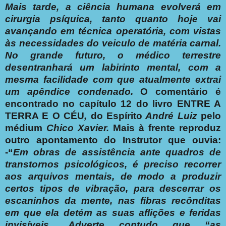
Mais tarde, a ciência humana evolverá em
cirurgia psíquica, tanto quanto hoje vai
avançando em técnica operatória, com vistas
às necessidades do veiculo de matéria carnal.
No grande futuro, o médico terrestre
desentranhará um labirinto mental, com a
mesma facilidade com que atualmente extrai
um apêndice condenado.
O comentário é
encontrado no capítulo 12 do livro
ENTRE A
TERRA E O CÉU
,
do Espírito
André Luiz
pelo
médium
Chico Xavier.
Mais à frente reproduz
outro apontamento do Instrutor que ouvia:
-“
Em obras de assistência ante quadros de
transtornos psicológicos, é preciso recorrer
aos arquivos mentais, de modo a produzir
certos tipos de vibração, para descerrar os
escaninhos da mente, nas fibras recônditas
em que ela detém as suas aflições e feridas
invisíveis.. Adverte contudo que “as