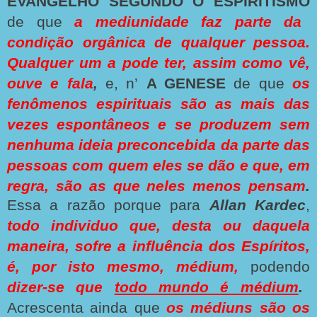
EVANGELHO SEGUNDO O ESPIRITISMO
de que
a mediunidade faz parte da
condição orgânica de qualquer pessoa.
Qualquer um a pode ter, assim como vê,
ouve e fala
,
e, n’
A GENESE
de que
os
fenômenos espirituais são as mais das
vezes espontâneos e se produzem sem
nenhuma ideia preconcebida da parte das
pessoas com quem eles se dão e que, em
regra, são as que neles menos pensam
.
Essa a razão porque para
Allan Kardec
,
todo individuo que, desta ou daquela
maneira, sofre a influência dos Espíritos,
é, por isto mesmo, médium,
podendo
dizer-se que
todo mundo é médium
.
Acrescenta ainda que
os médiuns são os