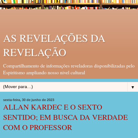
AS REVELAÇÕES DA
REVELAÇÃO
Compartilhamento de informações reveladoras disponibilizadas pelo
Espiritismo ampliando nosso nivel cultural
▼
sexta-feira, 30 de junho de 2023
ALLAN KARDEC E O SEXTO
SENTIDO; EM BUSCA DA VERDADE
COM O PROFESSOR