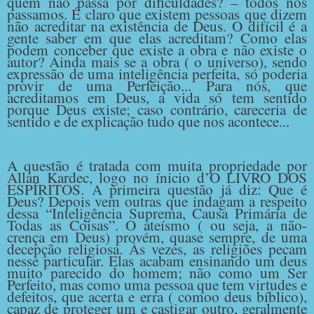
quem não passa por dificuldades? – todos nós
passamos. É claro que existem pessoas que dizem
não acreditar na existência de Deus. O difícil é a
gente saber em que elas acreditam? Como elas
podem conceber que existe a obra e não existe o
autor? Ainda mais se a obra ( o universo), sendo
expressão de uma inteligência perfeita, só poderia
provir de uma Perfeição... Para nós, que
acreditamos em Deus, a vida só tem sentido
porque Deus existe; caso contrário, careceria de
sentido e de explicação tudo que nos acontece...
A questão é tratada com muita propriedade por
Allan Kardec, logo no ínicio d’O LIVRO DOS
ESPÍRITOS. A primeira questão já diz: Que é
Deus? Depois vem outras que indagam a respeito
dessa “Inteligência Suprema, Causa Primária de
Todas as Coisas”. O ateísmo ( ou seja, a não-
crença em Deus) provém, quase sempre, de uma
decepção religiosa. Às vezes, as religiões pecam
nesse particular. Elas acabam ensinando um deus
muito parecido do homem; não como um Ser
Perfeito, mas como uma pessoa que tem virtudes e
defeitos, que acerta e erra ( comoo deus bíblico),
capaz de proteger um e castigar outro, geralmente