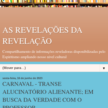
AS REVELAÇÕES DA
REVELAÇÃO
Compartilhamento de informações reveladoras disponibilizadas pelo
Espiritismo ampliando nosso nivel cultural
▼
sexta-feira, 16 de junho de 2023
CARNAVAL - TRANSE
ALUCINATÓRIO ALIENANTE; EM
BUSCA DA VERDADE COM O
PROFESSOR