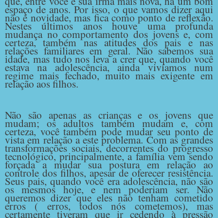
que, entre você e sua irmã mais nova, há um bom
espaço de anos. Por isso, o que vamos dizer aqui
não é novidade, mas fica como ponto de reflexão.
Nestes últimos anos houve uma profunda
mudança no comportamento dos jovens e, com
certeza, também nas atitudes dos pais e nas
relações familiares em geral. Não sabemos sua
idade, mas tudo nos leva a crer que, quando você
estava na adolescência, ainda vivíamos num
regime mais fechado, muito mais exigente em
relação aos filhos.
Não são apenas as crianças e os jovens que
mudam; os adultos também mudam e, com
certeza, você também pode mudar seu ponto de
vista em relação a este problema. Com as grandes
transformações sociais, decorrentes do progresso
tecnológico, principalmente, a família vem sendo
forçada a mudar sua postura em relação ao
controle dos filhos, apesar de oferecer resistência.
Seus pais, quando você era adolescência, não são
os mesmos hoje, e nem poderiam ser. Não
queremos dizer que eles não tenham cometido
erros ( erros, todos nós cometemos), mas
certamente tiveram que ir cedendo à pressão