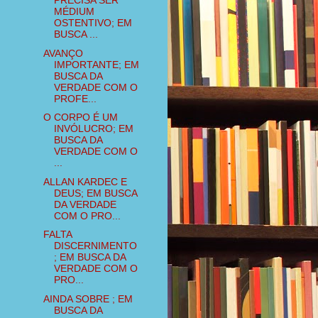
PRECISA SER
MÉDIUM
OSTENTIVO; EM
BUSCA ...
AVANÇO
IMPORTANTE; EM
BUSCA DA
VERDADE COM O
PROFE...
O CORPO É UM
INVÓLUCRO; EM
BUSCA DA
VERDADE COM O
...
ALLAN KARDEC E
DEUS; EM BUSCA
DA VERDADE
COM O PRO...
FALTA
DISCERNIMENTO
; EM BUSCA DA
VERDADE COM O
PRO...
AINDA SOBRE ; EM
BUSCA DA