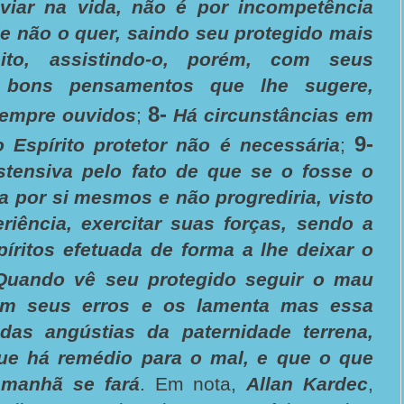
aviar na vida, não é por incompetência
e não o quer, saindo seu protegido mais
eito, assistindo-o, porém, com seus
s bons pensamentos que lhe sugere,
8-
sempre ouvidos
;
Há circunstâncias em
9-
 Espírito protetor não é necessária
;
tensiva pelo fato de que se o fosse o
ia por si mesmos e não progrediria, visto
riência, exercitar suas forças, sendo a
íritos efetuada de forma a lhe deixar o
Quando vê seu protegido seguir o mau
om seus erros e os lamenta mas essa
das angústias da paternidade terrena,
ue há remédio para o mal, e que o que
amanhã se fará
. Em nota,
Allan Kardec
,