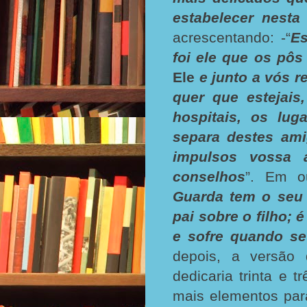
estabelecer nesta
acrescentando: -“
Es
foi ele que os pô
Ele
e junto a vós r
quer que estejais
hospitais, os lug
separa destes am
impulsos vossa 
conselhos
”. Em o
Guarda tem o seu 
pai sobre o filho;
e sofre quando s
depois, a versão d
dedicaria trinta e t
mais elementos par