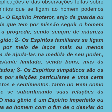
plicações e das observações feitas sobre
píritos que se ligam ao homem podemos
1-
O Espírito Protetor, anjo da guarda ou
le que tem por missão seguir o homem
r a progredir, sendo sempre de natureza
2-
egido
;
Os Espíritos familiares se ligam
s por meio de laços mais ou menos
m de ajuda-las na medida de seu poder.,
astante limitado, sendo bons, mas às
3-
tados;
Os Espíritos simpáticos são os
s por afeições particulares e uma certa
tos e sentimentos, tanto no Bem como
e se subordinando suas relações às
O mau gênio é um Espírito imperfeito ou
iga ao homem com o fim de o desviar do