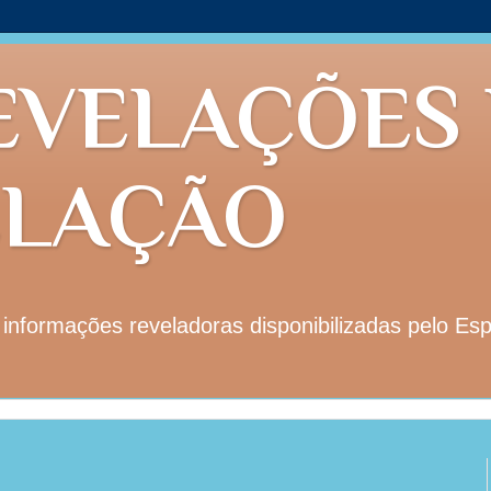
EVELAÇÕES
ELAÇÃO
nformações reveladoras disponibilizadas pelo Esp