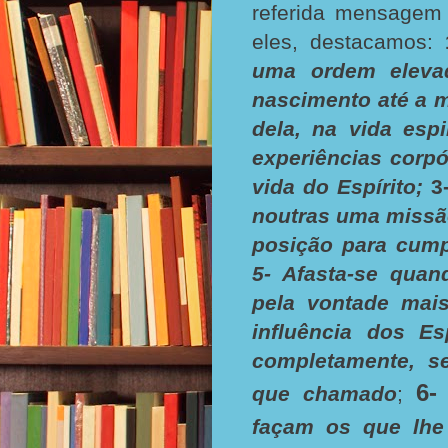
referida mensagem
eles, destacamos:
uma ordem eleva
nascimento até a 
dela, na vida esp
experiências corp
vida do Espírito;
3
noutras uma missã
posição para cump
5- Afasta-se quan
pela vontade mais
influência dos Es
completamente, se
6-
que chamado
;
façam os que lhe