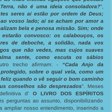
 Terra, não é uma ideia consoladora?
”,
tes seres aí estão por ordem de Deus;
s ao vosso lado; aí se acham por amor a
ealizam bela e penosa missão. Sim; onde
, estarão convosco: os calabouços, os
ares de deboche, a solidão, nada vos
igos que não vedes, mas cujos suaves
alma sente, como escuta os sábios
utro trecho afirmam: -
“Cada Anjo da
protegido, sobre o qual vela, como um
 é feliz quando o vê seguir o bom caminho
eus conselhos são desprezados
”. Meses
efinitiva d’
O LIVRO DOS ESPÍRITOS
rês perguntas ao assunto, disponibilizando
a ampliar nosso entendimento, inserindo a