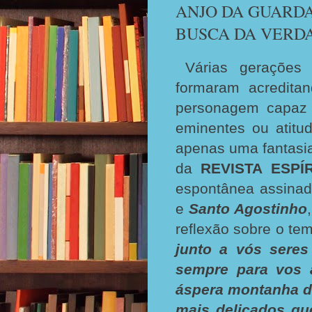
ANJO DA GUARDA
BUSCA DA VERD
Várias gerações 
formaram acredita
personagem capaz d
eminentes ou atitu
apenas uma fantasi
da
REVISTA ESPÍR
espontânea assinad
e
Santo Agostinho
reflexão sobre o te
junto a vós seres
sempre para vos a
áspera montanha d
mais delicados qu