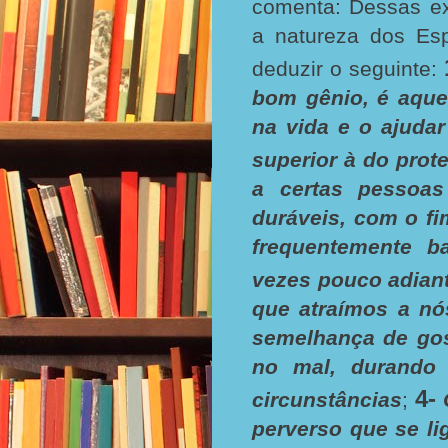
comenta: Dessas ex
a natureza dos Es
deduzir o seguinte:
bom gênio, é aque
na vida e o ajuda
superior à do prot
a certas pessoa
duráveis, com o fi
frequentemente b
vezes pouco adian
que atraímos a nó
semelhança de gos
no mal, durando 
4-
circunstâncias
;
perverso que se l