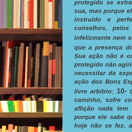
protegido se extr
sua, mas porque el
instruído e perf
conselhos, pelo
infelizmente nem 
que a presença do
Sua ação não é os
protegido não agir
necessitar da expe
ação dos Bons Esp
10-
livre arbítrio
;
caminho, sofre c
aflição nada tem 
porque ele sabe q
hoje não se fez, 