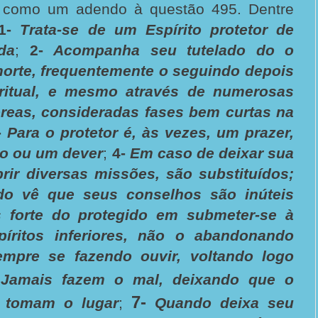
 como um adendo à questão 495. Dentre
1-
Trata-se de um Espírito protetor de
da
;
2-
Acompanha seu tutelado do o
morte, frequentemente o seguindo depois
iritual, e mesmo através de numerosas
óreas, consideradas fases bem curtas na
-
Para o protetor é, às vezes, um prazer,
o ou um dever
;
4-
Em caso de deixar sua
rir diversas missões, são substituídos;
do vê que seus conselhos são inúteis
 forte do protegido em submeter-se à
píritos inferiores, não o abandonando
mpre se fazendo ouvir, voltando logo
Jamais fazem o mal, deixando que o
7-
 tomam o lugar
;
Quando deixa seu