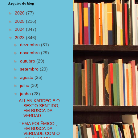
Arquivo do blog
►
2026
(77)
►
2025
(216)
►
2024
(347)
▼
2023
(346)
►
dezembro
(31)
►
novembro
(29)
►
outubro
(29)
►
setembro
(29)
►
agosto
(25)
►
julho
(30)
▼
junho
(28)
ALLAN KARDEC E O
SEXTO SENTIDO;
EM BUSCA DA
VERDAD...
TEMA POLÊMICO ;
EM BUSCA DA
VERDADE COM O