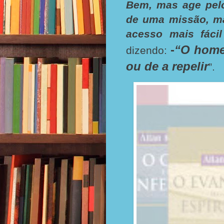
Bem, mas age pelo
de uma missão, ma
acesso mais fácil
-
“O homem
dizendo:
ou de a repelir
”.