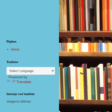
Páginas
Início
Tradutor
Powered by
Translate
Interaja você também
agora com postagens diárias