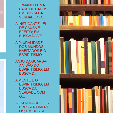
FORMANDO UMA
BASE DE DADOS;
EM BUSCA DA
VERDADE CO...
A INSTIGANTE LEI
DE CAUSA E
EFEITO; EM
BUSCA DA VE...
A PLURALIDADE
DOS MUNDOS
HABITADOS E O
ESPIRITISMO...
ANJO DA GUARDA-
A VISÃO DO
ESPIRITISMO; EM
BUSCA D...
A MENTE E O
ESPIRITISMO; EM
BUSCA DA
VERDADE COM
O...
A FATALIDADE E OS
PRESSENTIMENT
OS; EM BUSCA