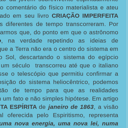
o comentário do físico materialista e ateu
tado em seu livro
CRIAÇÃO IMPERFEITA
ias diferentes de tempo transcorreram. Por
brarmos que, do ponto em que o astrônomo
o
, na verdade repetindo as ideias de
que a Terra não era o centro do sistema em
 Sol, descartando o sistema do egípcio
um século transcorreu até que o italiano
se o telescópio que permitiu confirmar a
posição do sistema heliocêntrico, podemos
stão de tempo para que as realidades
m um fato e não simples hipótese.
Em artigo
TA ESPÍRITA
de
janeiro de 1863
, a visão
l oferecida pelo Espiritismo, representa
uma nova energia, uma nova lei, numa