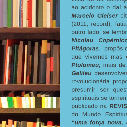
ao acidente e daí a
Marcelo Gleiser
ci
(2011, record), fat
outro lado, se lem
Nicolau Copérnic
Pitágoras
, propôs 
que vivemos mas o
Ptolomeu,
mais de 
Galileu
desenvolves
revolucionária pro
presumir ser que
espirituais se torne
publicado na
REVIS
do Mundo Espiritua
“uma força nova, 