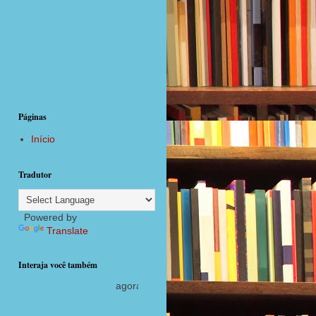
Páginas
Início
Tradutor
Powered by
Translate
Interaja você também
agora com postagens diárias