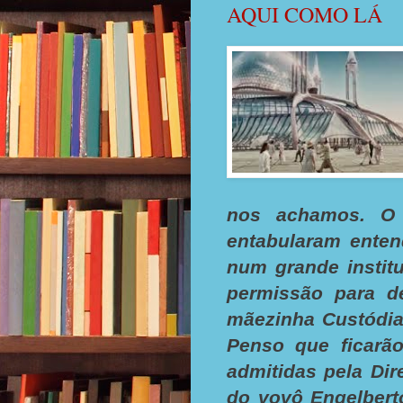
AQUI COMO LÁ
nos achamos. O 
entabularam enten
num grande institu
permissão para d
mãezinha Custódia
Penso que ficarão
admitidas pela Dir
do vovô Engelbert