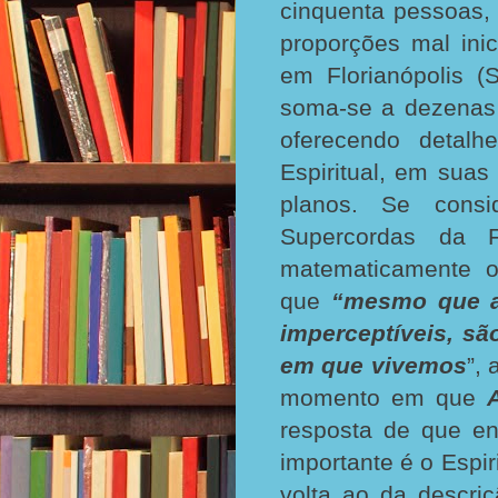
cinquenta pessoas,
proporções mal ini
em Florianópolis (
soma-se a dezenas 
oferecendo detal
Espiritual, em suas
planos. Se consi
Supercordas da F
matematicamente o
que
“mesmo que a
imperceptíveis, sã
em que vivemos
”,
momento em que
resposta de que en
importante é o Espir
volta ao da descri