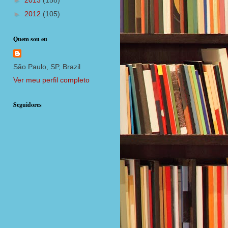
►
2013
(158)
►
2012
(105)
Quem sou eu
São Paulo, SP, Brazil
Ver meu perfil completo
Seguidores