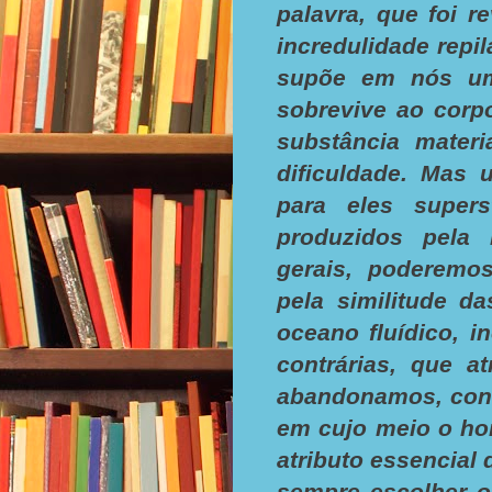
palavra, que foi r
incredulidade repi
supõe em nós uma
sobrevive ao corp
substância materi
dificuldade. Mas 
para eles supers
produzidos pela 
gerais, poderemos
pela similitude d
oceano fluídico, 
contrárias, que a
abandonamos, conf
em cujo meio o ho
atributo essencial
sempre escolher 