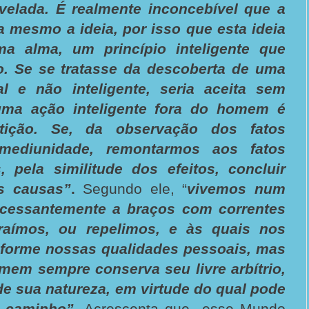
evelada. É realmente inconcebível que a
la mesmo a ideia, por isso que esta ideia
 alma, um princípio inteligente que
o. Se se tratasse da descoberta de uma
al e não inteligente, seria aceita sem
uma ação inteligente fora do homem é
tição. Se, da observação dos fatos
mediunidade, remontarmos aos fatos
, pela similitude dos efeitos, concluir
as causas”
.
Segundo ele, “
vivemos num
incessantemente a braços com correntes
traímos, ou repelimos, e às quais nos
orme nossas qualidades pessoais, mas
mem sempre conserva seu livre arbítrio,
 de sua natureza, em virtude do qual pode
o caminho”.
Acrescenta que esse Mundo