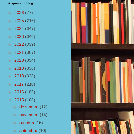
Arquivo do blog
►
2026
(77)
►
2025
(216)
►
2024
(347)
►
2023
(346)
►
2022
(339)
►
2021
(367)
►
2020
(354)
►
2019
(338)
►
2018
(338)
►
2017
(210)
►
2016
(185)
▼
2015
(163)
►
dezembro
(12)
►
novembro
(15)
►
outubro
(16)
►
setembro
(10)