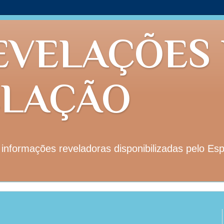
EVELAÇÕES
ELAÇÃO
nformações reveladoras disponibilizadas pelo Esp