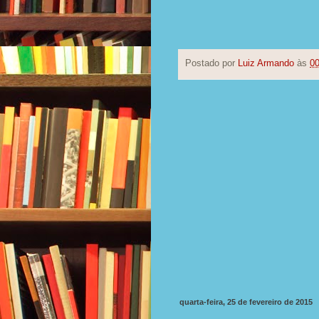
Postado por
Luiz Armando
às
00
quarta-feira, 25 de fevereiro de 2015