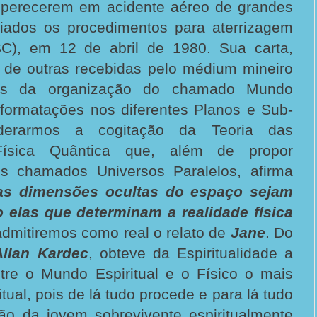
 perecerem em acidente aéreo de grandes
ciados os procedimentos para aterrizagem
SC), em 12 de abril de 1980. Sua carta,
de outras recebidas pelo médium mineiro
hes da organização do chamado Mundo
 formatações nos diferentes Planos e Sub-
derarmos a cogitação da Teoria das
ísica Quântica que, além de propor
s chamados Universos Paralelos, afirma
s dimensões ocultas do espaço sejam
o elas que determinam a realidade física
 admitiremos como real o relato de
Jane
. Do
Allan Kardec
, obteve da Espiritualidade a
tre o Mundo Espiritual e o Físico o mais
itual, pois de lá tudo procede e para lá tudo
ção da jovem sobrevivente espiritualmente