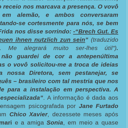
o receio nos marcava a presença. O vovô
a, em alemão, e ambos conversaram
tando-se cortesmente para nós, se bem
Frida nos disse sorrindo:
-“Brech Gut. Es
euen ihnen nutzlich zun sein
”
(traduzido
 Me alegrará muito ser-lhes útil")
.
não guardei de cor a antepenúltima
s o vovô solicitou-me a troca de ideias
 nossa Diretora, sem pestanejar, se
uês – brasileiro com tal mestria que nos
e para a instalação em perspectiva. A
especializada”
. A informação é dada aos
ensagem psicografada por
Jane Furtado
ium
Chico Xavier
, dezessete meses após
mari
e a amiga
Sonia
, em meio a quase