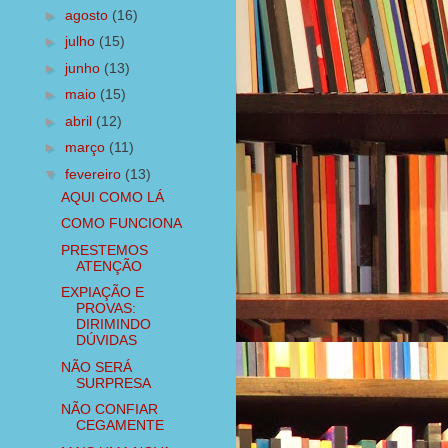
►
agosto
(16)
►
julho
(15)
►
junho
(13)
►
maio
(15)
►
abril
(12)
►
março
(11)
▼
fevereiro
(13)
AQUI COMO LÁ
COMO FUNCIONA
PRESTEMOS
ATENÇÃO
EXPIAÇÃO E
PROVAS:
DIRIMINDO
DÚVIDAS
NÃO SERÁ
SURPRESA
NÃO CONFIAR
CEGAMENTE