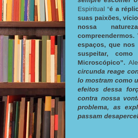
Espiritual “
é a répl
suas paixões, víci
nossa natureza
compreendermos. T
espaços, que nos 
suspeitar, como
Microscópico”.
Ale
circunda reage co
lo mostram como u
efeitos dessa fo
contra nossa vont
problema, as exp
passam desaperce