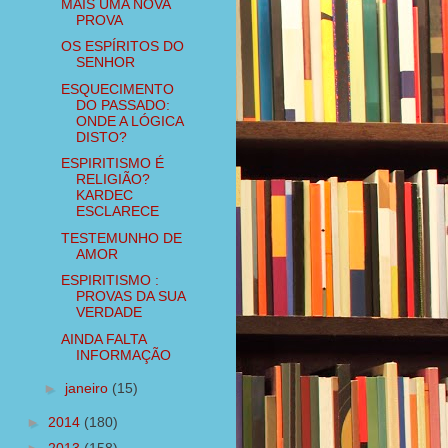
MAIS UMA NOVA
PROVA
OS ESPÍRITOS DO
SENHOR
ESQUECIMENTO
DO PASSADO:
ONDE A LÓGICA
DISTO?
ESPIRITISMO É
RELIGIÃO?
KARDEC
ESCLARECE
TESTEMUNHO DE
AMOR
ESPIRITISMO :
PROVAS DA SUA
VERDADE
AINDA FALTA
INFORMAÇÃO
►
janeiro
(15)
►
2014
(180)