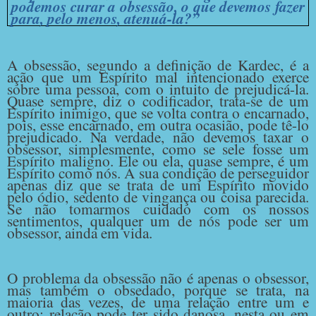
podemos curar a obsessão, o que devemos fazer
para, pelo menos, atenuá-la?”
A obsessão, segundo a definição de Kardec, é a
ação que um Espírito mal intencionado exerce
sobre uma pessoa, com o intuito de prejudicá-la.
Quase sempre, diz o codificador, trata-se de um
Espírito inimigo, que se volta contra o encarnado,
pois, esse encarnado, em outra ocasião, pode tê-lo
prejudicado. Na verdade, não devemos taxar o
obsessor, simplesmente, como se sele fosse um
Espírito maligno. Ele ou ela, quase sempre, é um
Espírito como nós. A sua condição de perseguidor
apenas diz que se trata de um Espírito movido
pelo ódio, sedento de vingança ou coisa parecida.
Se não tomarmos cuidado com os nossos
sentimentos, qualquer um de nós pode ser um
obsessor, ainda em vida.
O problema da obsessão não é apenas o obsessor,
mas também o obsedado, porque se trata, na
maioria das vezes, de uma relação entre um e
outro; relação pode ter sido danosa, nesta ou em