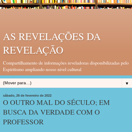
AS REVELAÇÕES DA
REVELAÇÃO
Compartilhamento de informações reveladoras disponibilizadas pelo
Espiritismo ampliando nosso nivel cultural
▼
sábado, 26 de fevereiro de 2022
O OUTRO MAL DO SÉCULO; EM
BUSCA DA VERDADE COM O
PROFESSOR