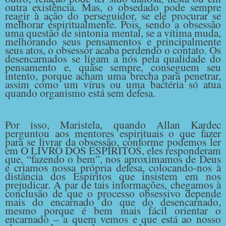
outra existência. Mas, o obsedado pode sempre
reagir à ação do perseguidor, se ele procurar se
melhorar espiritualmente. Pois, sendo a obsessão
uma questão de sintonia mental, se a vítima muda,
melhorando seus pensamentos e principalmente
seus atos, o obsessor acaba perdendo o contato. Os
desencarnados se ligam a nós pela qualidade do
pensamento e, quase sempre, conseguem seu
intento, porque acham uma brecha para penetrar,
assim como um vírus ou uma bactéria só atua
quando organismo está sem defesa.
Por isso, Maristela, quando Allan Kardec
perguntou aos mentores espirituais o que fazer
para se livrar da obsessão, conforme podemos ler
em O LIVRO DOS ESPÍRITOS, eles responderam
que, “fazendo o bem”, nos aproximamos de Deus
e criamos nossa própria defesa, colocando-nos à
distância dos Espíritos que insistem em nos
prejudicar. A par de tais informações, chegamos à
conclusão de que o processo obsessivo depende
mais do encarnado do que do desencarnado,
mesmo porque é bem mais fácil orientar o
encarnado – a quem vemos e que está ao nosso