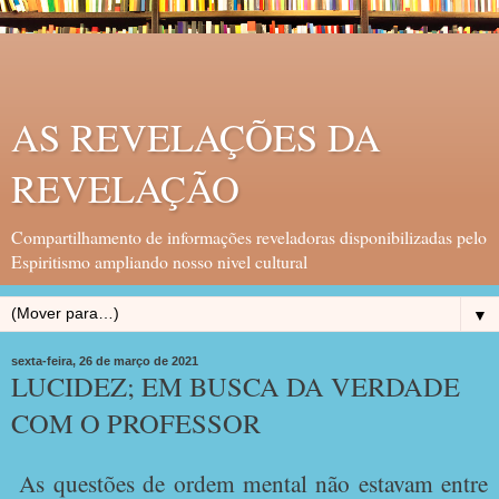
AS REVELAÇÕES DA
REVELAÇÃO
Compartilhamento de informações reveladoras disponibilizadas pelo
Espiritismo ampliando nosso nivel cultural
▼
sexta-feira, 26 de março de 2021
LUCIDEZ; EM BUSCA DA VERDADE
COM O PROFESSOR
As questões de ordem mental não estavam entre