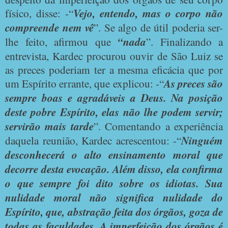
físico, disse: -“
Vejo, entendo, mas o corpo não
compreende nem vê
”. Se algo de útil poderia ser-
lhe feito, afirmou que
“nada
”. Finalizando a
entrevista, Kardec procurou ouvir de São Luiz se
as preces poderiam ter a mesma eficácia que por
um Espírito errante, que explicou: -“
As preces são
sempre boas e agradáveis a Deus. Na posição
deste pobre Espírito, elas não lhe podem servir;
servirão mais tarde
”. Comentando a experiência
daquela reunião, Kardec acrescentou: -“
Ninguém
desconhecerá o alto ensinamento moral que
decorre desta evocação. Além disso, ela confirma
o que sempre foi dito sobre os idiotas. Sua
nulidade moral não significa nulidade do
Espírito, que, abstração feita dos órgãos, goza de
todas as faculdades. A imperfeição dos órgãos é