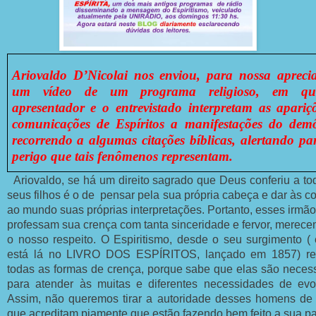
Ariovaldo D’Nicolai nos enviou, para nossa apreci
um vídeo de um programa religioso, em q
apresentador e o entrevistado interpretam as apariç
comunicações de Espíritos a manifestações do dem
recorrendo a algumas citações bíblicas, alertando p
perigo que tais fenômenos representam.
Ariovaldo, se há um direito sagrado que Deus conferiu a to
seus filhos é o de pensar pela sua própria cabeça e dar às co
ao mundo suas próprias interpretações. Portanto, esses irmão
professam sua crença com tanta sinceridade e fervor, merece
o nosso respeito. O Espiritismo, desde o seu surgimento ( 
está lá no LIVRO DOS ESPÍRITOS, lançado em 1857) re
todas as formas de crença, porque sabe que elas são necess
para atender às muitas e diferentes necessidades de evo
Assim, não queremos tirar a autoridade desses homens de
que acreditam piamente que estão fazendo bem feito a sua pa