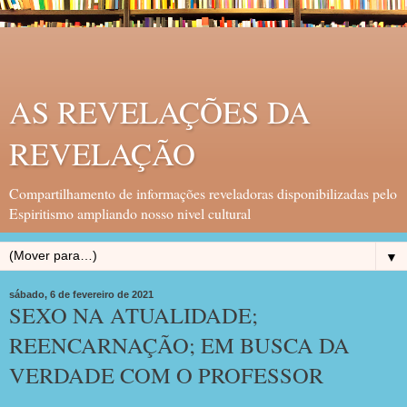
AS REVELAÇÕES DA
REVELAÇÃO
Compartilhamento de informações reveladoras disponibilizadas pelo
Espiritismo ampliando nosso nivel cultural
▼
sábado, 6 de fevereiro de 2021
SEXO NA ATUALIDADE;
REENCARNAÇÃO; EM BUSCA DA
VERDADE COM O PROFESSOR