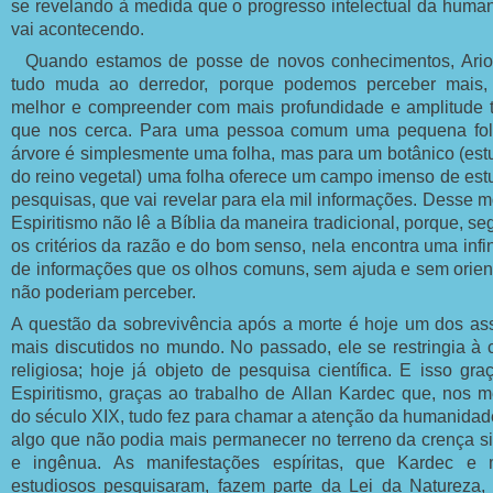
se revelando à medida que o progresso intelectual da huma
vai acontecendo.
Quando estamos de posse de novos conhecimentos, Ario
tudo muda ao derredor, porque podemos perceber mais, 
melhor e compreender com mais profundidade e amplitude 
que nos cerca. Para uma pessoa comum uma pequena fo
árvore é simplesmente uma folha, mas para um botânico (est
do reino vegetal) uma folha oferece um campo imenso de est
pesquisas, que vai revelar para ela mil informações. Desse m
Espiritismo não lê a Bíblia da maneira tradicional, porque, s
os critérios da razão e do bom senso, nela encontra uma infi
de informações que os olhos comuns, sem ajuda e sem orien
não poderiam perceber.
A questão da sobrevivência após a morte é hoje um dos as
mais discutidos no mundo. No passado, ele se restringia à 
religiosa; hoje já objeto de pesquisa científica. E isso gra
Espiritismo, graças ao trabalho de Allan Kardec que, nos 
do século XIX, tudo fez para chamar a atenção da humanidad
algo que não podia mais permanecer no terreno da crença s
e ingênua. As manifestações espíritas, que Kardec e 
estudiosos pesquisaram, fazem parte da Lei da Natureza,