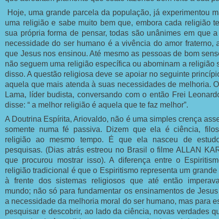
Hoje, uma grande parcela da população, já experimentou m
uma religião e sabe muito bem que, embora cada religião t
sua própria forma de pensar, todas são unânimes em que a
necessidade do ser humano é a vivência do amor fraterno, 
que Jesus nos ensinou. Até mesmo as pessoas de bom sens
não seguem uma religião específica ou abominam a religião
disso. A questão religiosa deve se apoiar no seguinte princípi
aquela que mais atenda à suas necessidades de melhoria. O
Lama, líder budista, conversando com o então Frei Leonardo
disse: “ a melhor religião é aquela que te faz melhor”.
A Doutrina Espírita, Ariovaldo, não é uma simples crença ass
somente numa fé passiva. Dizem que ela é ciência, filos
religião ao mesmo tempo. É que ela nasceu de estud
pesquisas. (Dias atrás estreou no Brasil o filme ALLAN K
que procurou mostrar isso). A diferença entre o Espiritis
religião tradicional é que o Espiritismo representa um grande
à frente dos sistemas religiosos que até então impera
mundo; não só para fundamentar os ensinamentos de Jesus
a necessidade da melhoria moral do ser humano, mas para es
pesquisar e descobrir, ao lado da ciência, novas verdades q