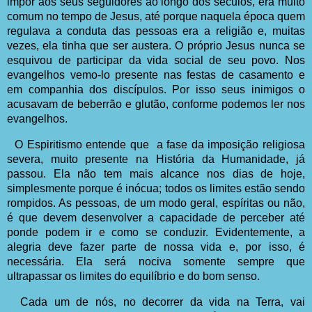
impor aos seus seguidores ao longo dos séculos, era muito
comum no tempo de Jesus, até porque naquela época quem
regulava a conduta das pessoas era a religião e, muitas
vezes, ela tinha que ser austera. O próprio Jesus nunca se
esquivou de participar da vida social de seu povo. Nos
evangelhos vemo-lo presente nas festas de casamento e
em companhia dos discípulos. Por isso seus inimigos o
acusavam de beberrão e glutão, conforme podemos ler nos
evangelhos.
O Espiritismo entende que
a fase da imposição religiosa
severa, muito presente na História da Humanidade, já
passou. Ela não tem mais alcance nos dias de hoje,
simplesmente porque é inócua; todos os limites estão sendo
rompidos. As pessoas, de um modo geral, espíritas ou não,
é que devem desenvolver a capacidade de perceber até
ponde podem ir e como se conduzir. Evidentemente, a
alegria deve fazer parte de nossa vida e, por isso, é
necessária. Ela será nociva somente sempre que
ultrapassar os limites do equilíbrio e do bom senso.
Cada um de nós, no decorrer da vida na Terra, vai