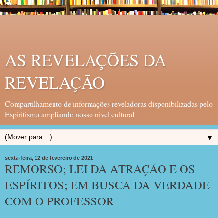
AS REVELAÇÕES DA
REVELAÇÃO
Compartilhamento de informações reveladoras disponibilizadas pelo
Espiritismo ampliando nosso nivel cultural
▼
sexta-feira, 12 de fevereiro de 2021
REMORSO; LEI DA ATRAÇÃO E OS
ESPÍRITOS; EM BUSCA DA VERDADE
COM O PROFESSOR