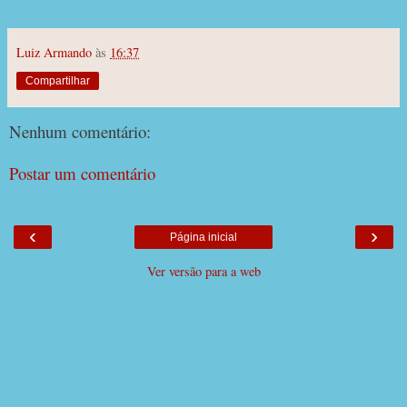
Luiz Armando
às
16:37
Compartilhar
Nenhum comentário:
Postar um comentário
‹
›
Página inicial
Ver versão para a web