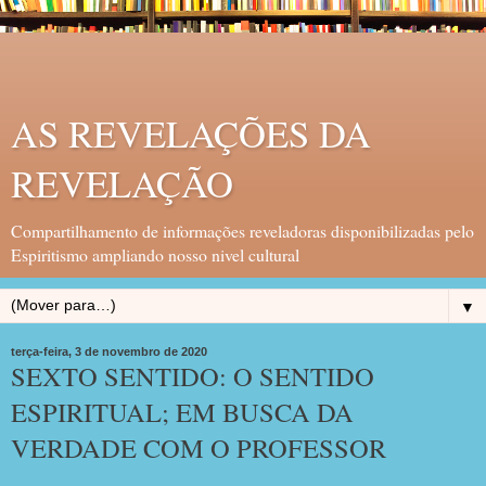
AS REVELAÇÕES DA
REVELAÇÃO
Compartilhamento de informações reveladoras disponibilizadas pelo
Espiritismo ampliando nosso nivel cultural
▼
terça-feira, 3 de novembro de 2020
SEXTO SENTIDO: O SENTIDO
ESPIRITUAL; EM BUSCA DA
VERDADE COM O PROFESSOR