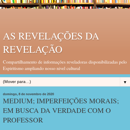
AS REVELAÇÕES DA
REVELAÇÃO
Compartilhamento de informações reveladoras disponibilizadas pelo
Espiritismo ampliando nosso nivel cultural
▼
domingo, 8 de novembro de 2020
MEDIUM; IMPERFEIÇÕES MORAIS;
EM BUSCA DA VERDADE COM O
PROFESSOR