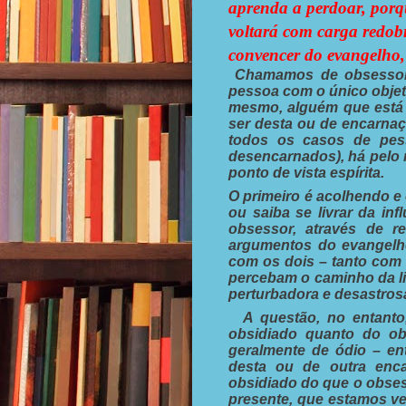
aprenda a perdoar, porqu
voltará com carga redobr
convencer do evangelho,
Chamamos de obsessor, 
pessoa com o único objeti
mesmo, alguém que está 
ser desta ou de encarnaç
todos os casos de pes
desencarnados), há pelo 
ponto de vista espírita.
O primeiro é acolhendo e 
ou saiba se livrar da inf
obsessor, através de re
argumentos do evangelho 
com os dois – tanto com
percebam o caminho da li
perturbadora e desastrosa
A questão, no entanto, 
obsidiado quanto do ob
geralmente de ódio – en
desta ou de outra enca
obsidiado do que o obses
presente, que estamos ve