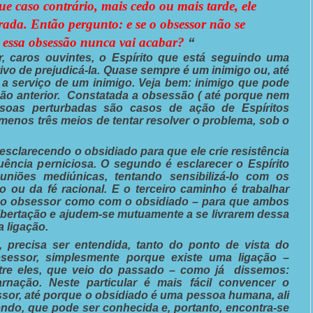
e caso contrário, mais cedo ou mais tarde, ele
ada. Então pergunto: e se o obsessor não se
 essa obsessão nunca vai acabar?
“
caros ouvintes, o Espírito que está seguindo uma
vo de prejudicá-la. Quase sempre é um inimigo ou, até
a serviço de um inimigo. Veja bem: inimigo que pode
ão anterior. Constatada a obsessão ( até porque nem
soas perturbadas são casos de ação de Espíritos
menos três meios de tentar resolver o problema, sob o
esclarecendo o obsidiado para que ele crie resistência
luência perniciosa. O segundo é esclarecer o Espírito
uniões mediúnicas, tentando sensibilizá-lo com os
ou da fé racional. E o terceiro caminho é trabalhar
 o obsessor como com o obsidiado – para que ambos
bertação e ajudem-se mutuamente a se livrarem dessa
 ligação.
precisa ser entendida, tanto do ponto de vista do
sessor, simplesmente porque existe uma ligação –
tre eles, que veio do passado – como já dissemos:
rnação. Neste particular é mais fácil convencer o
sor, até porque o obsidiado é uma pessoa humana, ali
ndo, que pode ser conhecida e, portanto, encontra-se