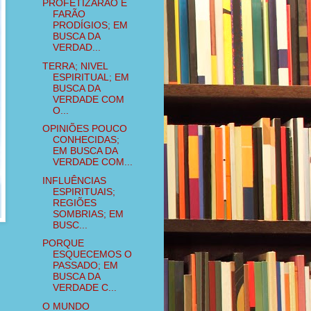
PROFETIZARÃO E
FARÃO
PRODÍGIOS; EM
BUSCA DA
VERDAD...
TERRA; NIVEL
ESPIRITUAL; EM
BUSCA DA
VERDADE COM
O...
OPINIÕES POUCO
CONHECIDAS;
EM BUSCA DA
VERDADE COM...
INFLUÊNCIAS
ESPIRITUAIS;
REGIÕES
SOMBRIAS; EM
BUSC...
PORQUE
ESQUECEMOS O
PASSADO; EM
BUSCA DA
VERDADE C...
O MUNDO