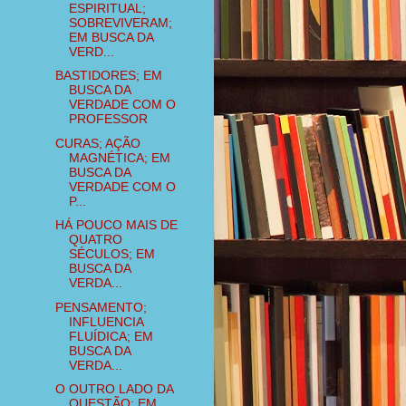
ESPIRITUAL;
SOBREVIVERAM;
EM BUSCA DA
VERD...
BASTIDORES; EM
BUSCA DA
VERDADE COM O
PROFESSOR
CURAS; AÇÃO
MAGNÉTICA; EM
BUSCA DA
VERDADE COM O
P...
HÁ POUCO MAIS DE
QUATRO
SÉCULOS; EM
BUSCA DA
VERDA...
PENSAMENTO;
INFLUENCIA
FLUÍDICA; EM
BUSCA DA
VERDA...
O OUTRO LADO DA
QUESTÃO; EM