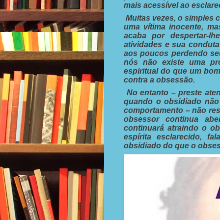
mais acessível ao esclare
Muitas vezes, o simples 
uma vítima inocente, m
acaba por despertar-l
atividades e sua conduta
aos poucos perdendo seu
nós não existe uma pro
espiritual do que um bom
contra a obsessão.
No entanto – preste ate
quando o obsidiado não 
comportamento – não reso
obsessor continua abe
continuará atraindo o o
espírita esclarecido, f
obsidiado do que o obses