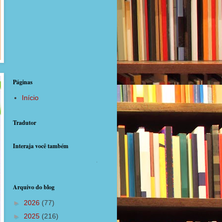
Páginas
Início
Tradutor
Interaja você também
agora com postagens diárias
Arquivo do blog
►
2026
(77)
►
2025
(216)