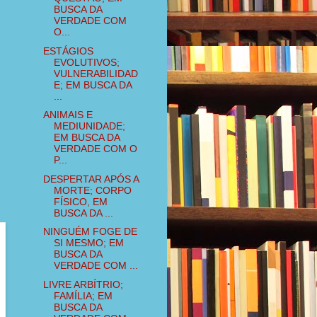
BUSCA DA
VERDADE COM
O...
ESTÁGIOS
EVOLUTIVOS;
VULNERABILIDAD
E; EM BUSCA DA
...
ANIMAIS E
MEDIUNIDADE;
EM BUSCA DA
VERDADE COM O
P...
DESPERTAR APÓS A
MORTE; CORPO
FÍSICO, EM
BUSCA DA ...
NINGUÉM FOGE DE
SI MESMO; EM
BUSCA DA
VERDADE COM ...
LIVRE ARBÍTRIO;
FAMÍLIA; EM
BUSCA DA