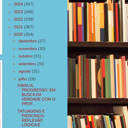
►
2024
(347)
►
2023
(346)
►
2022
(339)
►
2021
(367)
▼
2020
(354)
►
dezembro
(27)
►
novembro
(30)
►
outubro
(31)
►
setembro
(30)
►
agosto
(31)
▼
julho
(28)
FAMILIA;
PROGRESSO; EM
BUSCA DA
VERDADE COM O
PROF...
TATUAGENS E
PIERCINGS-
REFLEXÃO
LÓGICA E