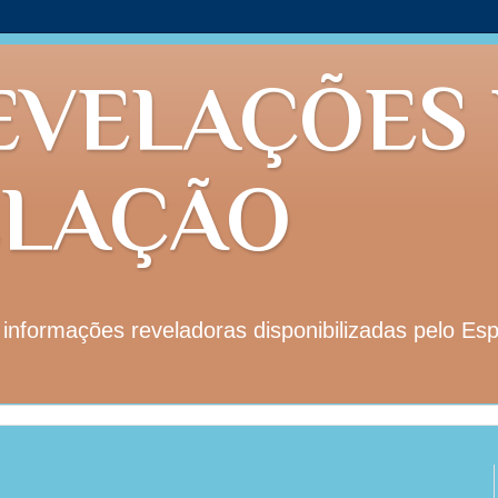
EVELAÇÕES
ELAÇÃO
nformações reveladoras disponibilizadas pelo Esp