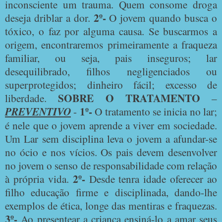
inconsciente um trauma. Quem consome droga
2º-
deseja driblar a dor.
O jovem quando busca o
tóxico, o faz por alguma causa. Se buscarmos a
origem, encontraremos primeiramente a fraqueza
familiar, ou seja, pais inseguros; lar
desequilibrado, filhos negligenciados ou
superprotegidos; dinheiro fácil; excesso de
SOBRE O TRATAMENTO
liberdade.
–
1º-
PREVENTIVO
-
O tratamento se inicia no lar;
é nele que o jovem aprende a viver em sociedade.
Um Lar sem disciplina leva o jovem a afundar-se
no ócio e nos vícios. Os pais devem desenvolver
no jovem o senso de responsabilidade com relação
2º-
à própria vida.
Desde tenra idade oferecer ao
filho educação firme e disciplinada, dando-lhe
exemplos de ética, longe das mentiras e fraquezas.
3º-
Ao presentear a criança ensiná-lo a amar seus