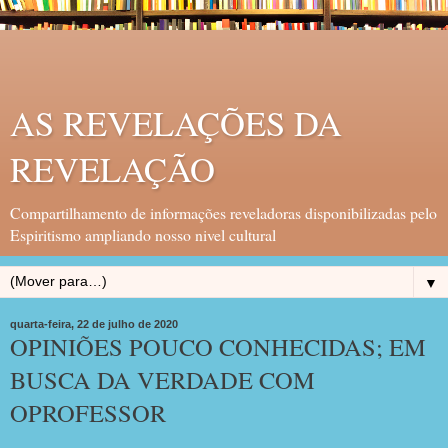
AS REVELAÇÕES DA
REVELAÇÃO
Compartilhamento de informações reveladoras disponibilizadas pelo
Espiritismo ampliando nosso nivel cultural
▼
quarta-feira, 22 de julho de 2020
OPINIÕES POUCO CONHECIDAS; EM
BUSCA DA VERDADE COM
OPROFESSOR