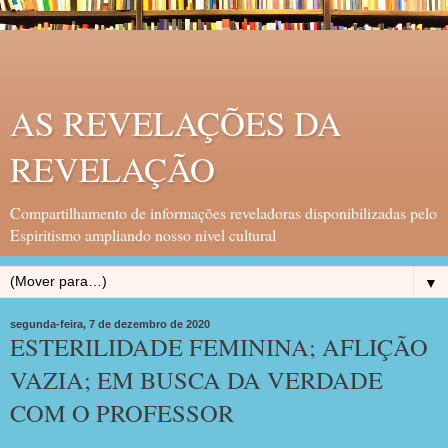
AS REVELAÇÕES DA
REVELAÇÃO
Compartilhamento de informações reveladoras disponibilizadas pelo
Espiritismo ampliando nosso nivel cultural
▼
segunda-feira, 7 de dezembro de 2020
ESTERILIDADE FEMININA; AFLIÇÃO
VAZIA; EM BUSCA DA VERDADE
COM O PROFESSOR