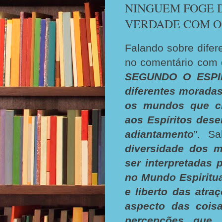
NINGUEM FOGE D
VERDADE COM O
Falando sobre difer
no comentário com q
SEGUNDO O ESPI
diferentes moradas
os mundos que cir
aos Espíritos des
adiantamento
”. Sa
diversidade dos 
ser interpretadas p
no Mundo Espiritu
e liberto das atra
aspecto das cois
percepções que p