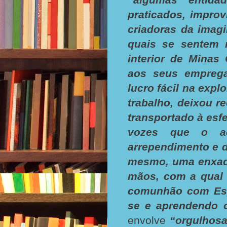
praticados, impro
criadoras da imag
quais se sentem 
interior de Minas 
aos seus empreg
lucro fácil na expl
trabalho, deixou r
transportado à esf
vozes que o ac
arrependimento e 
mesmo, uma enxada
mãos, com a qual 
comunhão com Espí
se e aprendendo 
envolve
“orgulhos