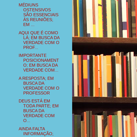
MÉDIUNS
OSTENSIVOS
SÃO ESSENCIAIS
ÀS REUNIÕES;
EM ...
AQUI QUE É COMO
LÁ; EM BUSCA DA
VERDADE COM O
PROF...
IMPORTANTE
POSICIONAMENT
O; EM BUSCA DA
VERDADE COM...
A RESPOSTA; EM
BUSCA DA
VERDADE COM O
PROFESSOR
DEUS ESTÁ EM
TODA PARTE; EM
BUSCA DA
VERDADE COM
O...
AINDA FALTA
INFORMAÇÃO;