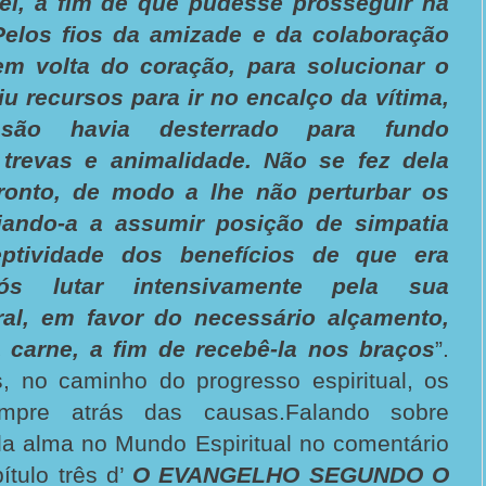
vel, a fim de que pudesse prosseguir na
 Pelos fios da amizade e da colaboração
em volta do coração, para solucionar o
u recursos para ir no encalço da vítima,
são havia desterrado para fundo
trevas e animalidade. Não se fez dela
ronto, de modo a lhe não perturbar os
liando-a a assumir posição de simpatia
eptividade dos benefícios de que era
ós lutar intensivamente pela sua
al, em favor do necessário alçamento,
a carne, a fim de recebê-la nos braços
”.
 no caminho do progresso espiritual, os
empre atrás das causas.
Falando sobre
da alma no Mundo Espiritual no comentário
tulo três d’
O EVANGELHO SEGUNDO O