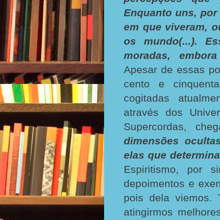
Enquanto uns, por
em que viveram, o
os mundo(...). Es
moradas, embora 
Apesar de essas po
cento e cinquent
cogitadas atualme
através dos Unive
Supercordas, che
dimensões ocultas
elas que determina
Espiritismo, por 
depoimentos e exem
pois dela viemos. 
atingirmos melhores