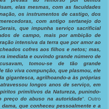
visam, elas mesmas, com as faculdades
inação, os instrumentos de castigo, dos
merecedoras, com antigo sertanejo do
Gerais, que impunha serviço sacrificial
ados de campo, mais por ambição de
oração intensiva da terra que por amor ao
echeados cofres aos filhos e netos; mas,
era imediata e ouvindo grande número de
usavam, tomou-se de tão grande
de tão viva compunção, que plasmou, ele
 gigantesca, agrilhoando-a às próprias
atravessou longos anos de serviço, em
ritos primitivos da Natureza, punindo-
o preço do abuso na autoridade
”. Outro
a dama, que conheceu pessoalmente e a