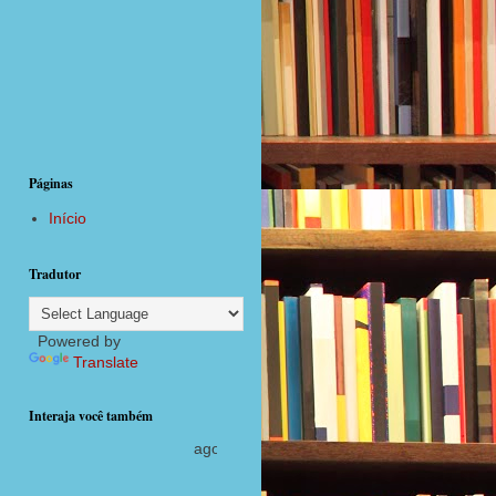
Páginas
Início
Tradutor
Powered by
Translate
Interaja você também
agora com postagens diárias