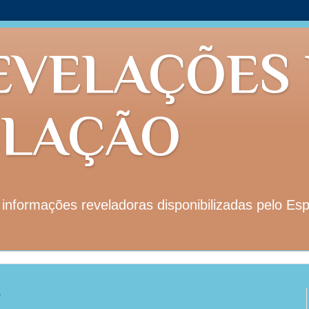
EVELAÇÕES
ELAÇÃO
nformações reveladoras disponibilizadas pelo Esp
1