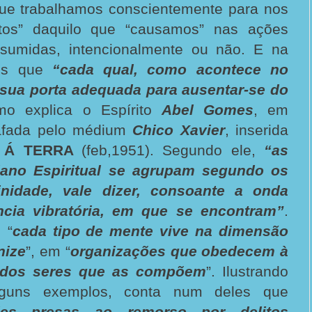
que trabalhamos conscientemente para nos
eitos” daquilo que “causamos” nas ações
ssumidas, intencionalmente ou não. E na
mos que
“cada qual, como acontece no
 sua porta adequada para ausentar-se do
mo explica o Espírito
Abel Gomes
, em
afada pelo médium
Chico Xavier
, inserida
 Á TERRA
(feb,1951). Segundo ele,
“as
Plano Espiritual se agrupam segundo os
inidade, vale dizer, consoante a onda
ncia vibratória, em que se encontram”
.
 “
cada tipo de mente vive na dimensão
nize
”, em “
organizações que obedecem à
 dos seres que as compõem
”. Ilustrando
guns exemplos, conta num deles que
des presas ao remorso por delitos