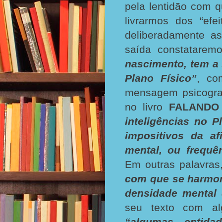
pela lentidão com 
livrarmos dos “ef
deliberadamente a
saída constatare
nascimento, tem a
Plano Físico”
, co
mensagem psicogr
no livro
FALANDO
inteligências no 
impositivos da af
mental, ou frequê
Em outras palavras,
com que se harmo
densidade mental
seu texto com al
“algumas entida