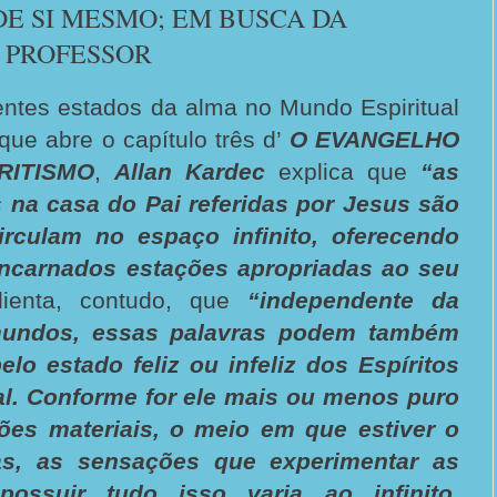
E SI MESMO; EM BUSCA DA
 PROFESSOR
entes estados da alma no Mundo Espiritual
ue abre o capítulo três d’
O EVANGELHO
RITISMO
,
Allan Kardec
explica que
“as
 na casa do Pai referidas por Jesus são
culam no espaço infinito, oferecendo
encarnados estações apropriadas ao seu
lienta, contudo, que
“independente da
mundos, essas palavras podem também
elo estado feliz ou infeliz dos Espíritos
al. Conforme for ele mais ou menos puro
ções materiais, o meio em que estiver o
as, as sensações que experimentar as
ossuir tudo isso varia ao infinito.