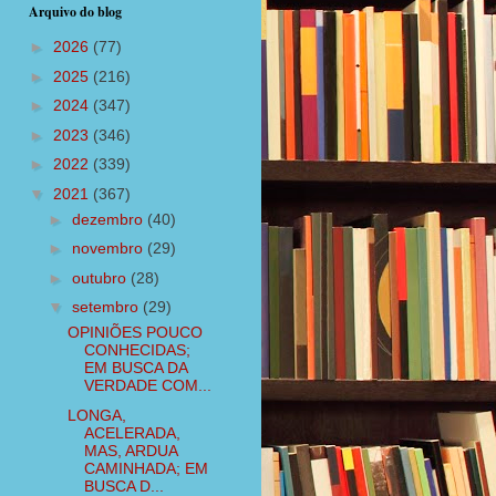
Arquivo do blog
►
2026
(77)
►
2025
(216)
►
2024
(347)
►
2023
(346)
►
2022
(339)
▼
2021
(367)
►
dezembro
(40)
►
novembro
(29)
►
outubro
(28)
▼
setembro
(29)
OPINIÕES POUCO
CONHECIDAS;
EM BUSCA DA
VERDADE COM...
LONGA,
ACELERADA,
MAS, ARDUA
CAMINHADA; EM
BUSCA D...