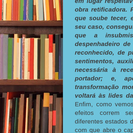
em lugar respeitá
obra retificadora.
que soube tecer, 
seu caso, consegui
que a insubmis
despenhadeiro de 
reconhecido, de p
sentimentos, auxi
necessária à rec
portador; e, ap
transformação mor
voltará às lides d
Enfim, como vemos,
efeitos correm s
diferentes estados 
com que abre o capí