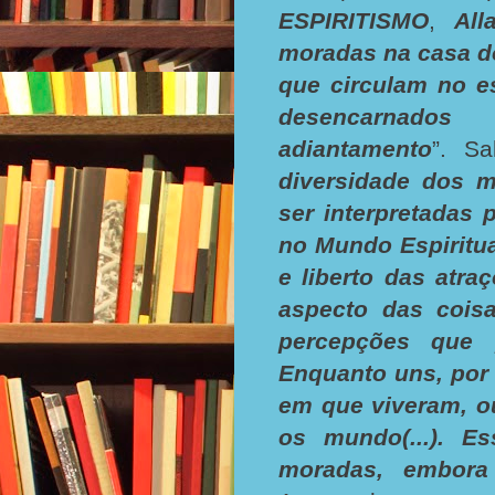
ESPIRITISMO
,
All
moradas na casa d
que circulam no es
desencarnados
adiantamento
”. Sa
diversidade dos 
ser interpretadas p
no Mundo Espiritu
e liberto das atra
aspecto das cois
percepções que p
Enquanto uns, por
em que viveram, o
os mundo(...). Es
moradas, embora 