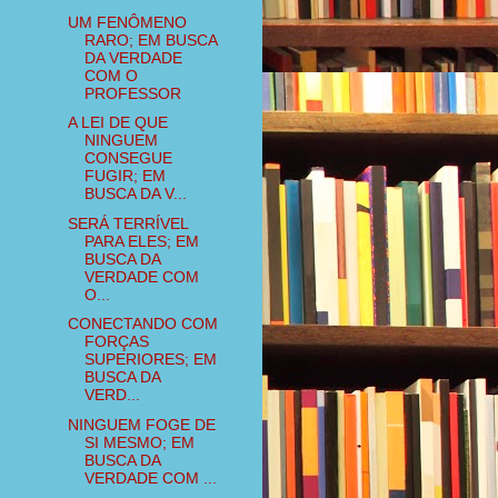
UM FENÔMENO
RARO; EM BUSCA
DA VERDADE
COM O
PROFESSOR
A LEI DE QUE
NINGUEM
CONSEGUE
FUGIR; EM
BUSCA DA V...
SERÁ TERRÍVEL
PARA ELES; EM
BUSCA DA
VERDADE COM
O...
CONECTANDO COM
FORÇAS
SUPERIORES; EM
BUSCA DA
VERD...
NINGUEM FOGE DE
SI MESMO; EM
BUSCA DA
VERDADE COM ...