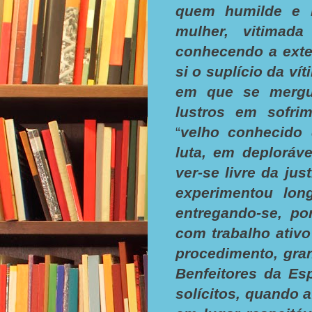
quem humilde e n
mulher, vitimad
conhecendo a exte
si o suplício da v
em que se mergul
lustros em sofrim
“
velho conhecido
luta, em deploráv
ver-se livre da jus
experimentou long
entregando-se, po
com trabalho ativ
procedimento, gra
Benfeitores da Esp
solícitos, quando a