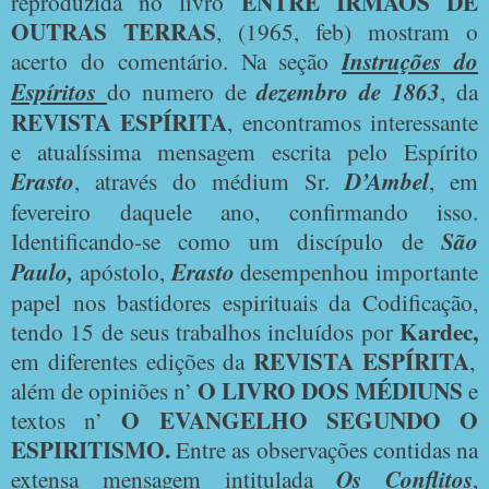
ENTRE IRMÃOS DE
reproduzida no livro
OUTRAS TERRAS
, (1965, feb) mostram o
acerto do comentário. Na seção
Instruções do
Espíritos
do numero de
dezembro de 1863
, da
REVISTA ESPÍRITA
, encontramos interessante
e atualíssima mensagem escrita pelo Espírito
Erasto
, através do médium Sr.
D’Ambel
, em
fevereiro daquele ano, confirmando isso.
Identificando-se como um discípulo de
São
Paulo,
apóstolo,
Erasto
desempenhou importante
papel nos bastidores espirituais da Codificação,
Kardec,
tendo 15 de seus trabalhos incluídos por
REVISTA ESPÍRITA
em diferentes edições da
,
O LIVRO DOS MÉDIUNS
além de opiniões n’
e
O EVANGELHO SEGUNDO O
textos n’
ESPIRITISMO.
Entre as observações contidas na
extensa mensagem intitulada
Os Conflitos
,