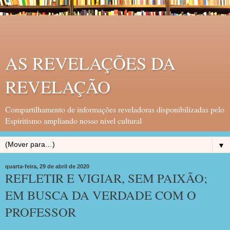
AS REVELAÇÕES DA
REVELAÇÃO
Compartilhamento de informações reveladoras disponibilizadas pelo
Espiritismo ampliando nosso nivel cultural
▼
quarta-feira, 29 de abril de 2020
REFLETIR E VIGIAR, SEM PAIXÃO;
EM BUSCA DA VERDADE COM O
PROFESSOR