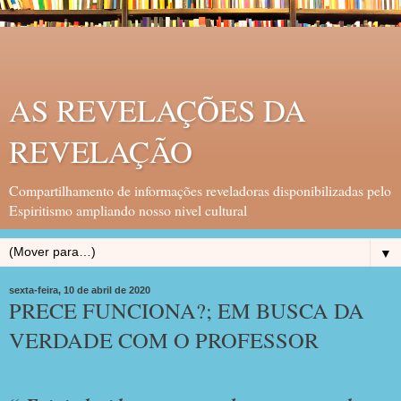
AS REVELAÇÕES DA
REVELAÇÃO
Compartilhamento de informações reveladoras disponibilizadas pelo
Espiritismo ampliando nosso nivel cultural
▼
sexta-feira, 10 de abril de 2020
PRECE FUNCIONA?; EM BUSCA DA
VERDADE COM O PROFESSOR