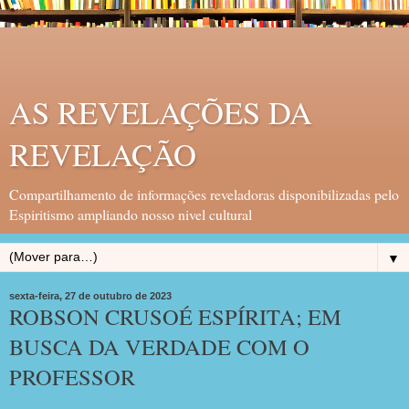
AS REVELAÇÕES DA
REVELAÇÃO
Compartilhamento de informações reveladoras disponibilizadas pelo
Espiritismo ampliando nosso nivel cultural
▼
sexta-feira, 27 de outubro de 2023
ROBSON CRUSOÉ ESPÍRITA; EM
BUSCA DA VERDADE COM O
PROFESSOR