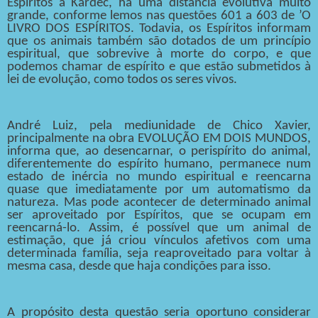
Espíritos a Kardec, há uma distância evolutiva muito
grande, conforme lemos nas questões 601 a 603 de ’O
LIVRO DOS ESPÍRITOS. Todavia, os Espíritos informam
que os animais também são dotados de um princípio
espiritual, que sobrevive à morte do corpo, e que
podemos chamar de espírito e que estão submetidos à
lei de evolução, como todos os seres vivos.
André Luiz, pela mediunidade de Chico Xavier,
principalmente na obra EVOLUÇÃO EM DOIS MUNDOS,
informa que, ao desencarnar, o perispírito do animal,
diferentemente do espírito humano, permanece num
estado de inércia no mundo espiritual e reencarna
quase que imediatamente por um automatismo da
natureza. Mas pode acontecer de determinado animal
ser aproveitado por Espíritos, que se ocupam em
reencarná-lo. Assim, é possível que um animal de
estimação, que já criou vínculos afetivos com uma
determinada família, seja reaproveitado para voltar à
mesma casa, desde que haja condições para isso.
A propósito desta questão seria oportuno considerar