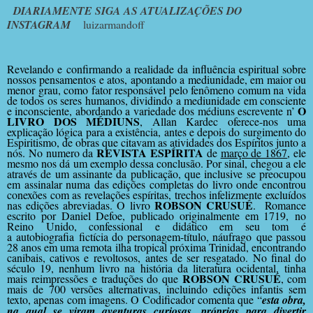
DIARIAMENTE SIGA AS ATUALIZAÇÕES DO
INSTAGRAM
luizarmandoff
Revelando e confirmando a realidade da influência espiritual sobre
nossos pensamentos e atos, apontando a mediunidade, em maior ou
menor grau, como fator responsável pelo fenômeno comum na vida
de todos os seres humanos, dividindo a mediunidade em consciente
O
e inconsciente, abordando a variedade dos médiuns escrevente n’
LIVRO DOS MÉDIUNS
, Allan Kardec oferece-nos uma
explicação lógica para a existência, antes e depois do surgimento do
Espiritismo, de obras que citavam as atividades dos Espíritos junto a
REVISTA ESPÍRITA
nós. No numero da
de
março de 1867
, ele
mesmo nos dá um exemplo dessa conclusão. Por sinal, chegou a ele
através de um assinante da publicação, que inclusive se preocupou
em assinalar numa das edições completas do livro onde encontrou
conexões com as revelações espíritas, trechos infelizmente excluídos
ROBSON CRUSUÉ
nas edições abreviadas. O livro
.
Romance
escrito por Daniel Defoe
,
publicado originalmente em
1719,
no
Reino Unido, confessional e didático em seu tom é
a
autobiografia
fictícia do personagem-título, náufrago
que passou
28 anos em uma remota ilha tropical próxima Trinidad, encontrando
canibais, cativos e revoltosos,
antes de ser resgatado. No final do
século 19, nenhum livro na história da literatura ocidental,
tinha
ROBSON CRUSUÉ
mais reimpressões
e traduções do que
, com
mais de 700 versões alternativas, incluindo edições infantis sem
texto, apenas com imagens. O Codificador comenta que “
esta obra,
na qual se viram aventuras curiosas, próprias para divertir