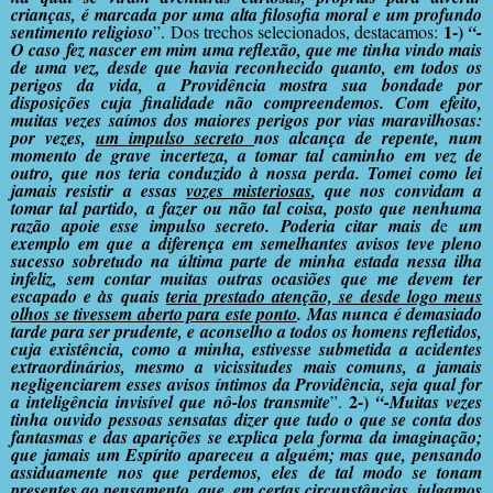
crianças, é marcada por uma alta filosofia moral e um profundo
1-)
sentimento religioso
”. Dos trechos selecionados, destacamos:
“-
O caso fez nascer em mim uma reflexão, que me tinha vindo mais
de uma vez, desde que havia reconhecido quanto, em todos os
perigos da vida, a Providência mostra sua bondade por
disposições cuja finalidade não compreendemos. Com efeito,
muitas vezes saímos dos maiores perigos por vias maravilhosas:
por vezes,
um impulso secreto
nos alcança de repente, num
momento de grave incerteza, a tomar tal caminho em vez de
outro, que nos teria conduzido à nossa perda. Tomei como lei
jamais resistir a essas
vozes misteriosas
, que nos convidam a
tomar tal partido, a fazer ou não tal coisa, posto que nenhuma
razão apoie esse impulso secreto. Poderia citar mais d
e
um
exemplo em que a diferença em semelhantes avisos teve pleno
sucesso sobretudo na última parte de minha estada nessa ilha
infeliz, sem contar muitas outras ocasiões que me devem ter
escapado e às quais
teria prestado atenção, se desde logo meus
olhos se tivessem aberto para este ponto
. Mas nunca é demasiado
tarde para ser prudente, e aconselho a todos os homens refletidos,
cuja existência, como a minha, estivesse submetida a acidentes
extraordinários, mesmo a vicissitudes mais comuns, a jamais
negligenciarem esses avisos íntimos da Providência, seja qual for
2-)
a inteligência invisível que nô-los transmite
”.
“-Muitas vezes
tinha ouvido pessoas sensatas dizer que tudo o que se conta dos
fantasmas e das aparições se explica pela forma da imaginação;
que jamais um Espírito apareceu a alguém; mas que, pensando
assiduamente nos que perdemos, eles de tal modo se tonam
presentes ao pensamento, que, em certas circunstâncias, julgamos