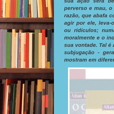
sua ação será be
perverso e mau, o 
razão, que abafa co
agir por ele, leva
ou ridículos; num
moralmente e o in
sua vontade. Tal é
subjugação - ger
mostram em diferen