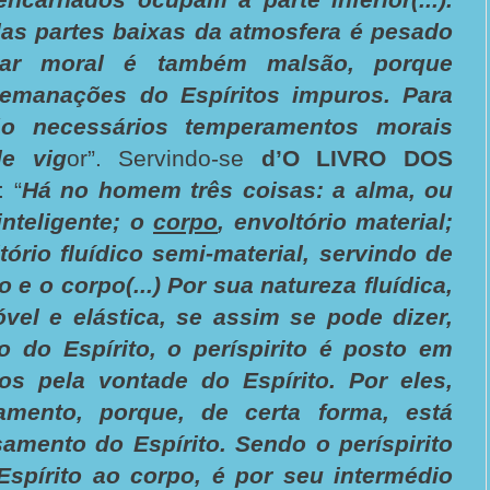
as partes baixas da atmosfera é pesado
ar moral é também malsão, porque
emanações do Espíritos impuros. Para
são necessários temperamentos morais
e vig
or”. Servindo-se
d’O LIVRO DOS
: “
Há no homem três coisas: a alma, ou
inteligente; o
corpo
, envoltório material;
ltório fluídico semi-material, servindo de
o e o corpo(...) Por sua natureza fluídica,
vel e elástica, se assim se pode dizer,
o do Espírito, o períspirito é posto em
ios pela vontade do Espírito. Por eles,
amento, porque, de certa forma, está
amento do Espírito. Sendo o períspirito
Espírito ao corpo, é por seu intermédio