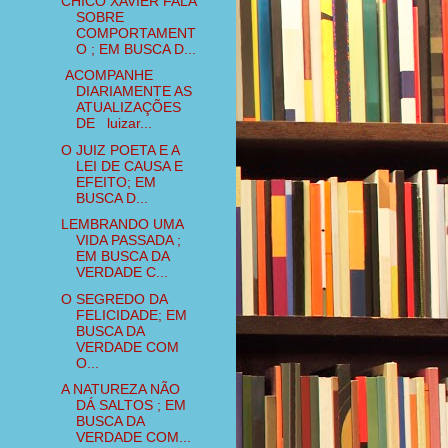
CHICO XAVIER FALA
SOBRE
COMPORTAMENT
O ; EM BUSCA D...
ACOMPANHE
DIARIAMENTE AS
ATUALIZAÇÕES
DE luizar...
O JUIZ POETA E A
LEI DE CAUSA E
EFEITO; EM
BUSCA D...
LEMBRANDO UMA
VIDA PASSADA ;
EM BUSCA DA
VERDADE C...
O SEGREDO DA
FELICIDADE; EM
BUSCA DA
VERDADE COM
O...
A NATUREZA NÃO
DÁ SALTOS ; EM
BUSCA DA
VERDADE COM...