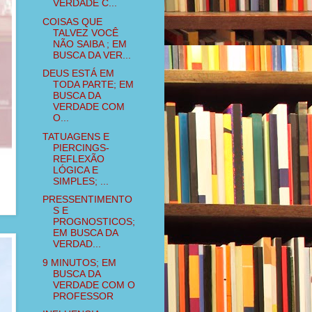
VERDADE C...
COISAS QUE
TALVEZ VOCÊ
NÃO SAIBA ; EM
BUSCA DA VER...
DEUS ESTÁ EM
TODA PARTE; EM
BUSCA DA
VERDADE COM
O...
TATUAGENS E
PIERCINGS-
REFLEXÃO
LÓGICA E
SIMPLES; ...
PRESSENTIMENTO
S E
PROGNOSTICOS;
EM BUSCA DA
VERDAD...
9 MINUTOS; EM
BUSCA DA
VERDADE COM O
PROFESSOR