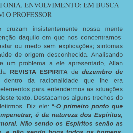
NTONIA, ENVOLVIMENTO; EM BUSCA
M O PROFESSOR
 cruzam insistentemente nossa mente
tenção daquilo em que nos concentramos;
estar ou medo sem explicações; sintomas
aúde de origem desconhecida. Analisando
de um problema a ele apresentado, Allan
 da
REVISTA ESPIRITA
de
dezembro de
, dentro da racionalidade que lhe era
e elementos para entendermos as situações
 deste texto. Destacamos alguns trechos do
etirmos. Diz ele: “-
O primeiro ponto que
mpenetrar, é da natureza dos Espíritos,
 moral. Não sendo os Espíritos senão as
, e não sendo bons todos os homens,