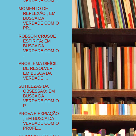
VERDADE COM...
MOMENTO DE
REFLEXÃO ; EM
BUSCA DA
VERDADE COM O
PR...
ROBSON CRUSOÉ
ESPÍRITA; EM
BUSCA DA
VERDADE COM O
...
PROBLEMA DIFÍCIL
DE RESOLVER;
EM BUSCA DA
VERDADE ...
SUTILEZAS DA
OBSESSÃO; EM
BUSCA DA
VERDADE COM O
P...
PROVA E EXPIAÇÃO
; EM BUSCA DA
VERDADE COM O
PROFE...