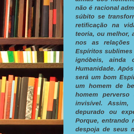
não é racional adm
súbito se transfo
retificação na vi
teoria, ou melhor, 
nos as relações
Espíritos sublimes
ignóbeis, ainda
Humanidade. Após
será um bom Espír
um homem de bem
homem perverso 
invisível. Assim
depurado ou expe
Porque, entrando 
despoja de seus m