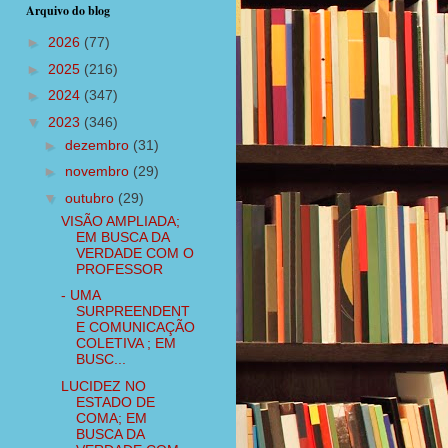
Arquivo do blog
►
2026
(77)
►
2025
(216)
►
2024
(347)
▼
2023
(346)
►
dezembro
(31)
►
novembro
(29)
▼
outubro
(29)
VISÃO AMPLIADA;
EM BUSCA DA
VERDADE COM O
PROFESSOR
- UMA
SURPREENDENT
E COMUNICAÇÃO
COLETIVA ; EM
BUSC...
LUCIDEZ NO
ESTADO DE
COMA; EM
BUSCA DA