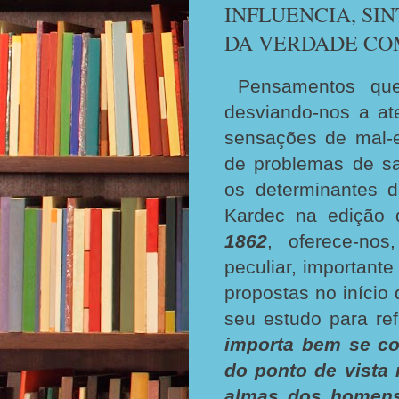
INFLUENCIA, SI
DA VERDADE CO
Pensamentos que
desviando-nos a a
sensações de mal-
de problemas de s
os determinantes 
Kardec na edição
1862
, oferece-nos
peculiar, important
propostas no início
seu estudo para refl
importa bem se co
do ponto de vista
almas dos homens