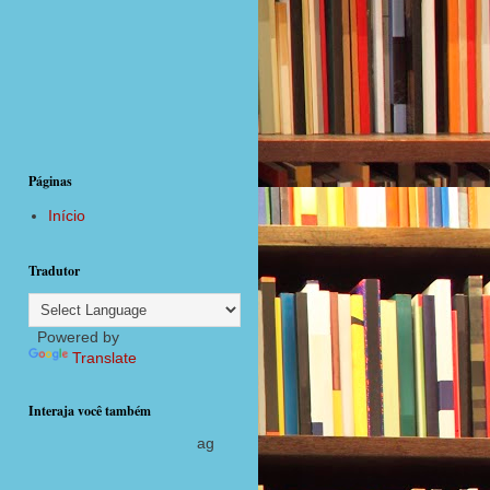
Páginas
Início
Tradutor
Powered by
Translate
Interaja você também
agora com postagens diárias