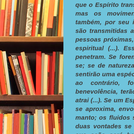
que o Espírito tra
mas os movimen
também, por seu 
são transmitidas 
pessoas próximas,
espiritual (...).
penetram. Se fore
se; se de natureza
sentirão uma espéc
ao contrário, 
benevolência, ter
atrai (...). Se um 
se aproxima, envo
manto; os fluidos
duas vontades se 