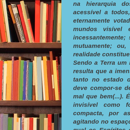
na hierarquia dos
acessível a todos
eternamente votad
mundos visível 
incessantemente; 
mutuamente; ou,
realidade constitue
Sendo a Terra um m
resulta que a ime
tanto no estado 
deve compor-se de
mal que bem(...). 
invisível como 
compacta, por as
agitando no espaç
qual os Espíritos 