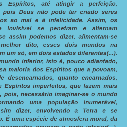
 Espíritos, até atingir a perfeição,
, pois Deus não pode ter criado seres
os ao mal e à infelicidade. Assim, os
e invisível se penetram e alternam
se assim podemos dizer, alimentam-se
 melhor dito, esses dois mundos na
m um só, em dois estados diferentes(...).
undo inferior, isto é, pouco adiantado,
nsa maioria dos Espíritos que a povoam,
de desencarnados, quanto encarnados,
 Espíritos imperfeitos, que fazem mais
É, pois, necessário imaginar-se o mundo
formando uma população inumerável,
sim dizer, envolvendo a Terra e se
o. É uma espécie de atmosfera moral, da
encarnados ocupam a parte inferior(...).