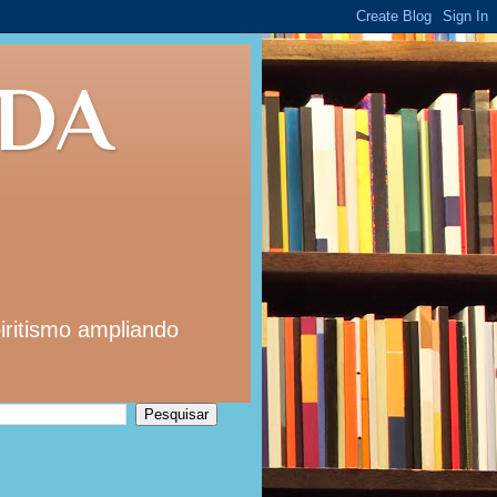
 DA
iritismo ampliando