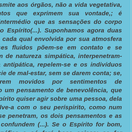
nsmite aos órgãos, não a vida vegetativa,
tos que exprimem sua vontade,; é
intermédio que as sensações do corpo
ao Espírito(...). Suponhamos agora duas
 cada qual envolvida por sua atmosfera
 Esses fluidos põem-se em contato e se
m de natureza simpática, interpenetram-
 antipática, repelem-se e os indivíduos
ie de mal-estar, sem se darem conta; se,
forem movidos por sentimentos de
ão um pensamento de benevolência, que
Espírito quiser agir sobre uma pessoa, dela
lve-a com o seu períspirito, como num
 se penetram, os dois pensamentos e as
confundem (...). Se o Espírito for bom,