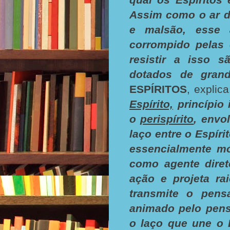
Assim como o ar d
e malsão, esse 
corrompido pelas 
resistir a isso 
dotados de grand
ESPÍRITOS
, explica
Espírito,
princípio 
o
perispírito
, envo
laço entre o Espírit
essencialmente mó
como agente diret
ação e projeta ra
transmite o pens
animado pelo pens
o laço que une o 