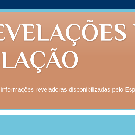
EVELAÇÕES
ELAÇÃO
nformações reveladoras disponibilizadas pelo Esp