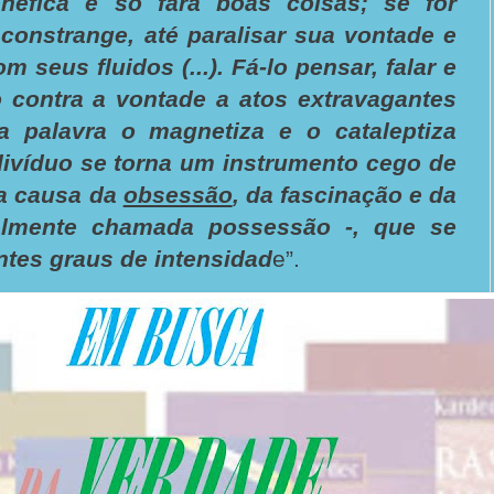
néfica e só fará boas coisas; se for
constrange, até paralisar sua vontade e
m seus fluidos (...). Fá-lo pensar, falar e
-o contra a vontade a atos extravagantes
a palavra o magnetiza e o cataleptiza
divíduo se torna um instrumento cego de
 a causa da
obsessão
, da fascinação e da
almente chamada possessão -, que se
tes graus de intensidad
e”.