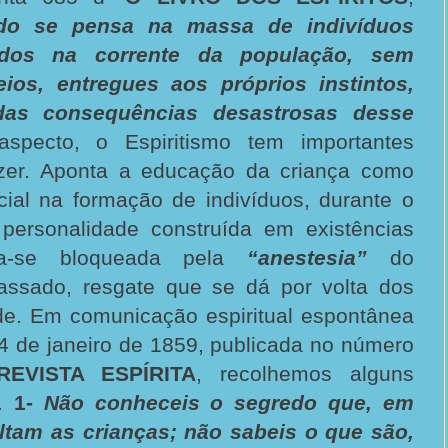
do se pensa na massa de indivíduos
ados na corrente da população, sem
eios, entregues aos próprios instintos,
das consequências desastrosas desse
aspecto, o Espiritismo tem importantes
azer. Aponta a educação da criança como
ial na formação de indivíduos, durante o
personalidade construída em existências
tra-se bloqueada pela
“anestesia”
do
assado, resgate que se dá por volta dos
de. Em comunicação espiritual espontânea
14 de janeiro de 1859, publicada no número
REVISTA ESPÍRITA
, recolhemos alguns
s.
1-
Não conheceis o segredo que, em
ltam as crianças; não sabeis o que são,