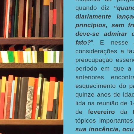
quando diz
“quan
diariamente lanç
princípios, sem fr
deve-se admirar 
fato?
”. E, nesse 
considerações a f
preocupação essenc
período em que a 
anteriores encon
esquecimento do p
quinze anos de ida
lida na reunião de 
de
fevereiro
da
tópicos importante
sua inocência, ocu