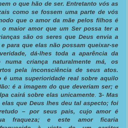
nem o que hão de ser. Entretanto vós as
zais como se fossem uma parte de vós
odo que o amor da mãe pelos filhos é
 o maior amor que um Ser possa ter a
rianças são os seres que Deus envia a
; e para que elas não possam queixar-se
eridade, dá-lhes toda a aparência da
o numa criança naturalmente má, os
rtos pela inconsciência de seus atos.
o é uma superioridade real sobre aquilo
Não: é a imagem do que deveriam ser; e
lpa cairá sobre elas unicamente
.
3-
Mas
 elas que Deus lhes deu tal aspecto; foi
etudo – por seus pais, cujo amor é
ua fraqueza; e este amor ficaria
nfraquecido à vista de um caráter