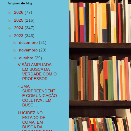
Arquivo do blog
►
2026
(77)
►
2025
(216)
►
2024
(347)
▼
2023
(346)
►
dezembro
(31)
►
novembro
(29)
▼
outubro
(29)
VISÃO AMPLIADA;
EM BUSCA DA
VERDADE COM O
PROFESSOR
- UMA
SURPREENDENT
E COMUNICAÇÃO
COLETIVA ; EM
BUSC...
LUCIDEZ NO
ESTADO DE
COMA; EM
BUSCA DA