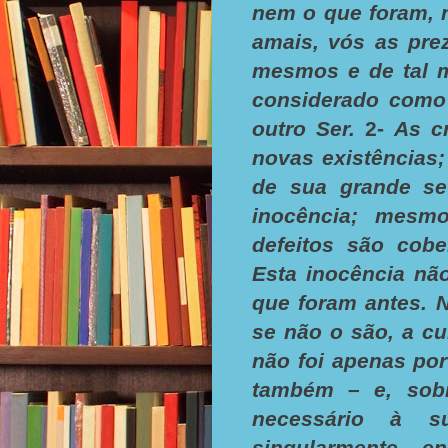
nem o que foram, 
amais, vós as pre
mesmos e de tal m
considerado como
outro Ser.
2-
As c
novas existências
de sua grande sev
inocência; mesm
defeitos são cobe
Esta inocência nã
que foram antes. 
se não o são, a cu
não foi apenas por
também – e, sobr
necessário à s
singularmente e