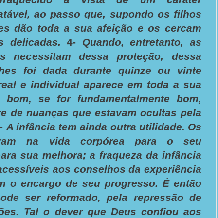
ratável, ao passo que, supondo os filhos
es dão toda a sua afeição e os cercam
 delicadas.
4-
Quando, entretanto, as
s necessitam dessa proteção, dessa
lhes foi dada durante quinze ou vinte
real e individual aparece em toda a sua
 bom, se for fundamentalmente bom,
re de nuanças que estavam ocultas pela
-
A infância tem ainda outra utilidade. Os
tram na vida corpórea para o seu
ara sua melhora; a fraqueza da infância
, acessíveis aos conselhos da experiência
m o encargo de seu progresso. É então
ode ser reformado, pela repressão de
ões. Tal o dever que Deus confiou aos