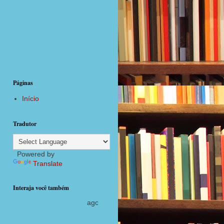
Páginas
Início
Tradutor
Powered by
Translate
Interaja você também
agora com postagens diárias