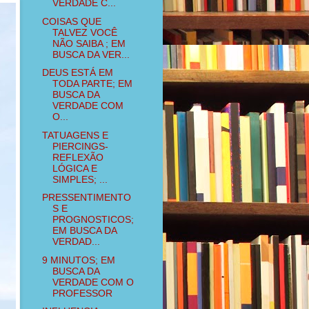
VERDADE C...
COISAS QUE
TALVEZ VOCÊ
NÃO SAIBA ; EM
BUSCA DA VER...
DEUS ESTÁ EM
TODA PARTE; EM
BUSCA DA
VERDADE COM
O...
TATUAGENS E
PIERCINGS-
REFLEXÃO
LÓGICA E
SIMPLES; ...
PRESSENTIMENTO
S E
PROGNOSTICOS;
EM BUSCA DA
VERDAD...
9 MINUTOS; EM
BUSCA DA
VERDADE COM O
PROFESSOR