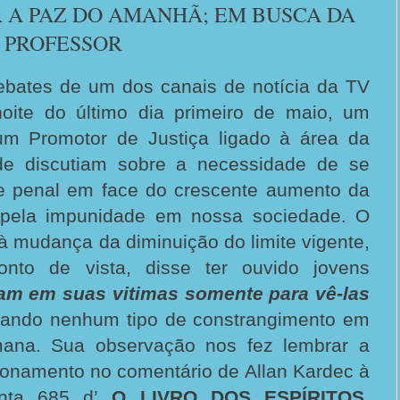
 A PAZ DO AMANHÃ; EM BUSCA DA
 PROFESSOR
bates de um dos canais de notícia da TV
noite do último dia primeiro de maio, um
m Promotor de Justiça ligado à área da
ude discutiam sobre a necessidade de se
de penal em face do crescente aumento da
a pela impunidade em nossa sociedade. O
 à mudança da diminuição do limite vigente,
nto de vista, disse ter ouvido jovens
ram em suas vitimas somente para vê-las
rando nenhum tipo de constrangimento em
mana. Sua observação nos fez lembrar a
ionamento no comentário de Allan Kardec à
nta 685 d’
O LIVRO DOS ESPÍRITOS
,