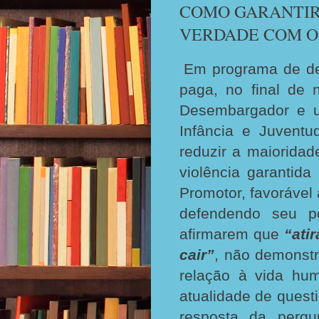
COMO GARANTIR
VERDADE COM O
Em programa de de
paga, no final de 
Desembargador e u
Infância e Juvent
reduzir a maiorida
violência garantid
Promotor, favorável
defendendo seu po
afirmarem que
“ati
cair”
, não demonst
relação à vida hu
atualidade de quest
resposta da pergu