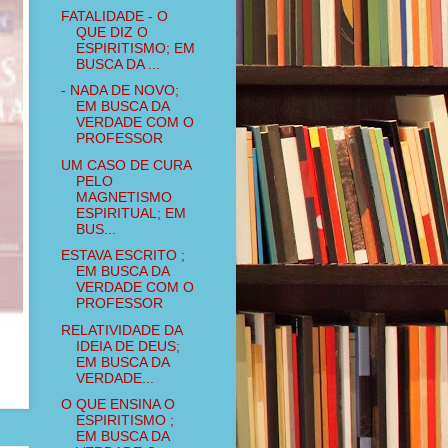
FATALIDADE - O
QUE DIZ O
ESPIRITISMO; EM
BUSCA DA ...
- NADA DE NOVO;
EM BUSCA DA
VERDADE COM O
PROFESSOR
UM CASO DE CURA
PELO
MAGNETISMO
ESPIRITUAL; EM
BUS...
ESTAVA ESCRITO ;
EM BUSCA DA
VERDADE COM O
PROFESSOR
RELATIVIDADE DA
IDEIA DE DEUS;
EM BUSCA DA
VERDADE...
O QUE ENSINA O
ESPIRITISMO ;
EM BUSCA DA