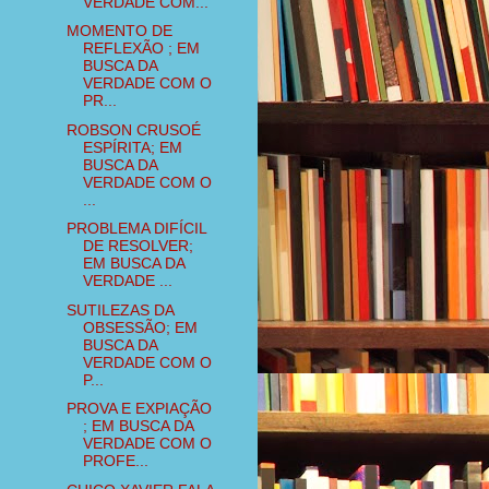
VERDADE COM...
MOMENTO DE
REFLEXÃO ; EM
BUSCA DA
VERDADE COM O
PR...
ROBSON CRUSOÉ
ESPÍRITA; EM
BUSCA DA
VERDADE COM O
...
PROBLEMA DIFÍCIL
DE RESOLVER;
EM BUSCA DA
VERDADE ...
SUTILEZAS DA
OBSESSÃO; EM
BUSCA DA
VERDADE COM O
P...
PROVA E EXPIAÇÃO
; EM BUSCA DA
VERDADE COM O
PROFE...