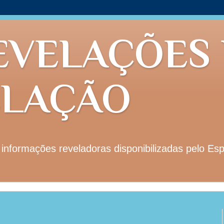
EVELAÇÕES
ELAÇÃO
nformações reveladoras disponibilizadas pelo Esp