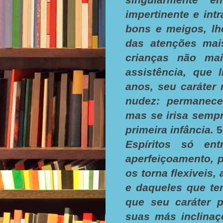
impertinente e int
bons e meigos, lh
das atenções mais
crianças não mai
assistência, que 
anos, seu caráter 
nudez: permanece
mas se irisa semp
primeira infância.
5
Espíritos só en
aperfeiçoamento, p
os torna flexiveis
e daqueles que te
que seu caráter p
suas más inclinaç