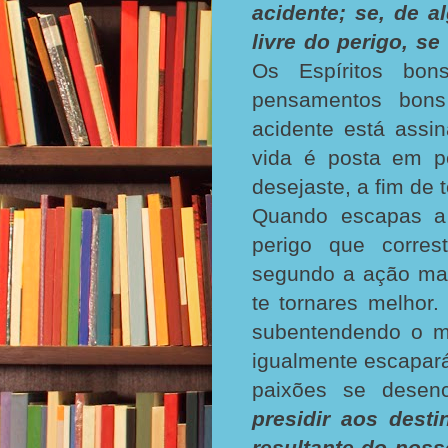
acidente; se, de a
livre do perigo, s
Os Espíritos bo
pensamentos bons
acidente está ass
vida é posta em p
desejaste, a fim de 
Quando escapas a 
perigo que corre
segundo a ação mai
te tornares melhor
subentendendo o m
igualmente escapará
paixões se dese
presidir aos dest
resultante do nosso