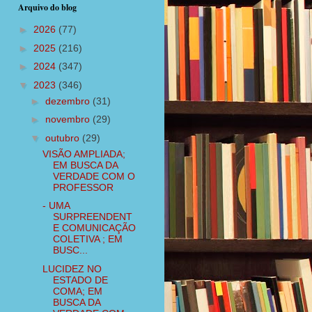
Arquivo do blog
►
2026
(77)
►
2025
(216)
►
2024
(347)
▼
2023
(346)
►
dezembro
(31)
►
novembro
(29)
▼
outubro
(29)
VISÃO AMPLIADA;
EM BUSCA DA
VERDADE COM O
PROFESSOR
- UMA
SURPREENDENT
E COMUNICAÇÃO
COLETIVA ; EM
BUSC...
LUCIDEZ NO
ESTADO DE
COMA; EM
BUSCA DA