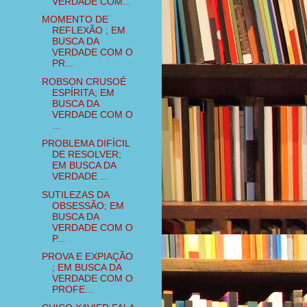
VERDADE COM...
MOMENTO DE
REFLEXÃO ; EM
BUSCA DA
VERDADE COM O
PR...
ROBSON CRUSOÉ
ESPÍRITA; EM
BUSCA DA
VERDADE COM O
...
PROBLEMA DIFÍCIL
DE RESOLVER;
EM BUSCA DA
VERDADE ...
SUTILEZAS DA
OBSESSÃO; EM
BUSCA DA
VERDADE COM O
P...
PROVA E EXPIAÇÃO
; EM BUSCA DA
VERDADE COM O
PROFE...