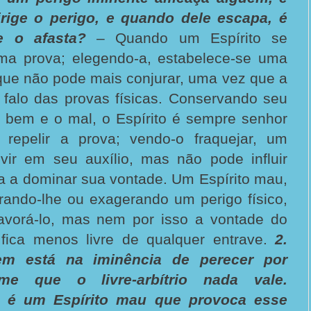
irige o perigo, e quando dele escapa, é
e o afasta?
– Quando um Espírito se
ma prova; elegendo-a, estabelece-se uma
que não pode mais conjurar, uma vez que a
 falo das provas físicas. Conservando seu
e o bem e o mal, o Espírito é sempre senhor
 repelir a prova; vendo-o fraquejar, um
vir em seu auxílio, mas não pode influir
a a dominar sua vontade. Um Espírito mau,
strando-lhe ou exagerando um perigo físico,
avorá-lo, mas nem por isso a vontade do
 fica menos livre de qualquer entrave.
2.
 está na iminência de perecer por
-me que o livre-arbítrio nada vale.
e é um Espírito mau que provoca esse