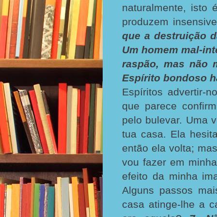
naturalmente, isto
produzem insensiv
que a destruição d
Um homem mal-inte
raspão, mas não m
Espírito bondoso ha
Espíritos advertir-
que parece confir
pelo bulevar. Uma v
tua casa. Ela hesit
então ela volta; ma
vou fazer em minha
efeito da minha im
Alguns passos mai
casa atinge-lhe a 