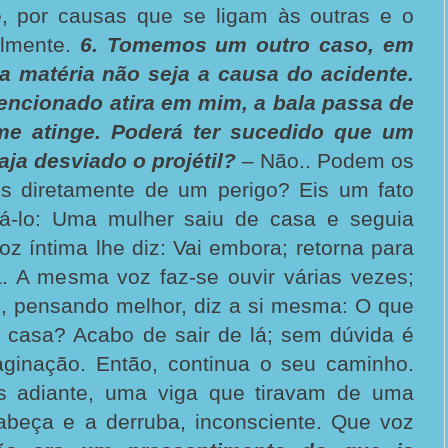
 é, por causas que se ligam às outras e o
elmente.
6. Tomemos um outro caso, em
a matéria não seja a causa do acidente.
ncionado atira em mim, a bala passa de
e atinge. Poderá ter sucedido que um
ja desviado o projétil?
– Não.. Podem os
nos diretamente de um perigo? Eis um fato
má-lo: Uma mulher saiu de casa e seguia
oz íntima lhe diz: Vai embora; retorna para
a. A mesma voz faz-se ouvir várias vezes;
s, pensando melhor, diz a si mesma: O que
 casa? Acabo de sair de lá; sem dúvida é
aginação. Então, continua o seu caminho.
s adiante, uma viga que tiravam de uma
cabeça e a derruba, inconsciente. Que voz