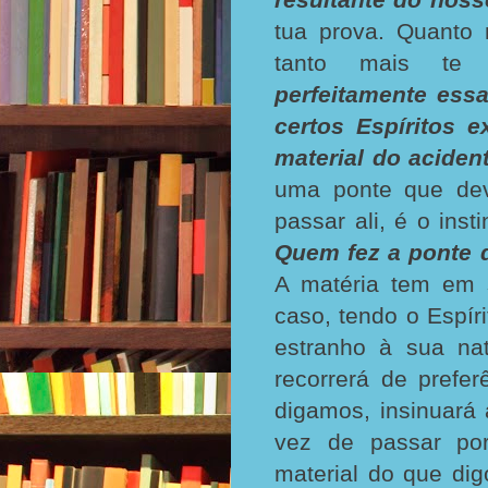
tua prova. Quanto 
tanto mais te e
perfeitamente ess
certos Espíritos 
material do acidente
uma ponte que dev
passar ali, é o ins
Quem fez a ponte
A matéria tem em 
caso, tendo o Espír
estranho à sua nat
recorrerá de preferê
digamos, insinuar
vez de passar por
material do que dig