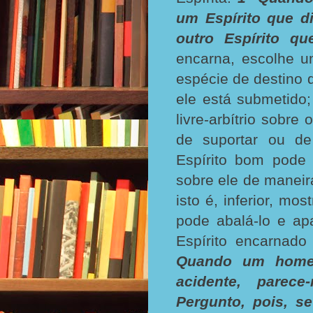
um Espírito que d
outro Espírito qu
encarna, escolhe u
espécie de destino 
ele está submetido;
livre-arbítrio sobr
de suportar ou de
Espírito bom pode 
sobre ele de maneir
isto é, inferior, mo
pode abalá-lo e ap
Espírito encarnado
Quando um homem
acidente, parece
Pergunto, pois, s