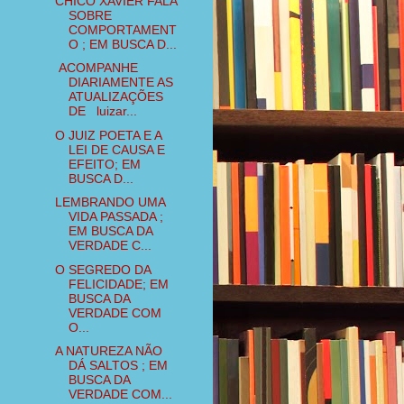
CHICO XAVIER FALA
SOBRE
COMPORTAMENT
O ; EM BUSCA D...
ACOMPANHE
DIARIAMENTE AS
ATUALIZAÇÕES
DE luizar...
O JUIZ POETA E A
LEI DE CAUSA E
EFEITO; EM
BUSCA D...
LEMBRANDO UMA
VIDA PASSADA ;
EM BUSCA DA
VERDADE C...
O SEGREDO DA
FELICIDADE; EM
BUSCA DA
VERDADE COM
O...
A NATUREZA NÃO
DÁ SALTOS ; EM
BUSCA DA
VERDADE COM...