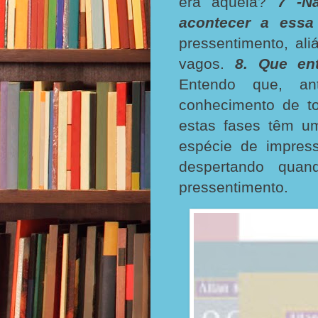
era aquela?
7 -N
acontecer a essa
pressentimento, ali
vagos.
8. Que ent
Entendo que, an
conhecimento de t
estas fases têm u
espécie de impres
despertando quan
pressentimento.