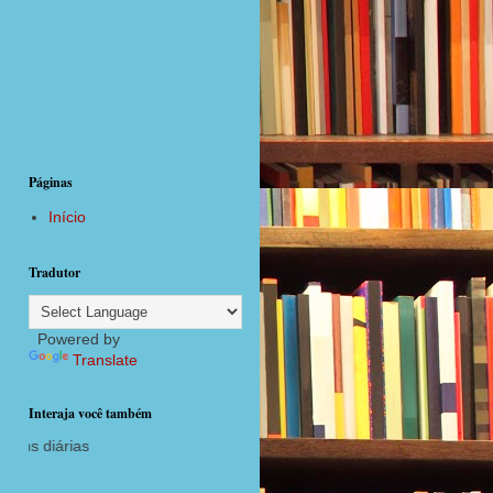
Páginas
Início
Tradutor
Powered by
Translate
Interaja você também
agora com postagens diárias