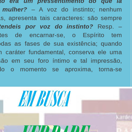
ão era um pressentimento do que ia
 mulher?
– A voz do instinto; nenhum
ás, apresenta tais caracteres: são sempre
endeis por voz do instinto?
Resp. –
tes de encarnar-se, o Espírito tem
odas as fases de sua existência; quando
m caráter fundamental, conserva ele uma
são em seu foro íntimo e tal impressão,
do o momento se aproxima, torna-se