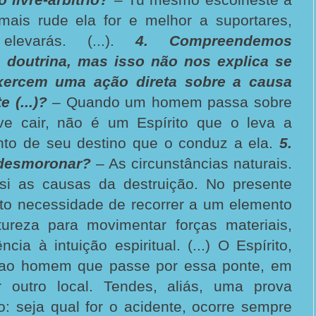
mais rude ela for e melhor a suportares,
levarás. (...).
4. Compreendemos
a doutrina, mas isso não nos explica se
exercem uma ação direta sobre a causa
 (...)?
– Quando um homem passa sobre
e cair, não é um Espírito que o leva a
tinto de seu destino que o conduz a ela.
5.
 desmoronar?
– As circunstâncias naturais.
si as causas da destruição. No presente
ito necessidade de recorrer a um elemento
ureza para movimentar forças materiais,
ncia à intuição espiritual. (...) O Espírito,
á ao homem que passe por essa ponte, em
 outro local. Tendes, aliás, uma prova
o: seja qual for o acidente, ocorre sempre