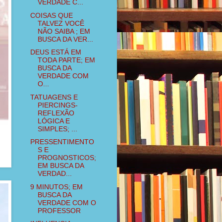
VERDADE C...
COISAS QUE
TALVEZ VOCÊ
NÃO SAIBA ; EM
BUSCA DA VER...
DEUS ESTÁ EM
TODA PARTE; EM
BUSCA DA
VERDADE COM
O...
TATUAGENS E
PIERCINGS-
REFLEXÃO
LÓGICA E
SIMPLES; ...
PRESSENTIMENTO
S E
PROGNOSTICOS;
EM BUSCA DA
VERDAD...
9 MINUTOS; EM
BUSCA DA
VERDADE COM O
PROFESSOR