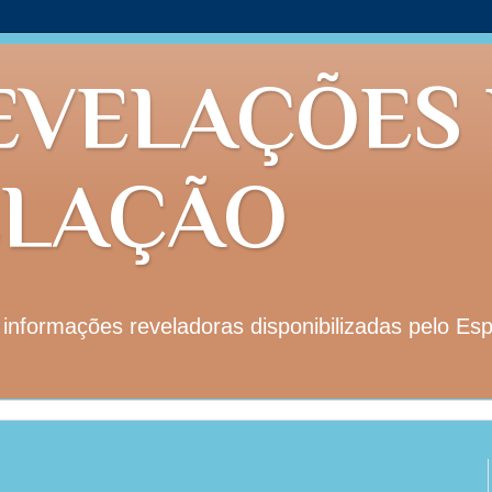
EVELAÇÕES
ELAÇÃO
nformações reveladoras disponibilizadas pelo Esp