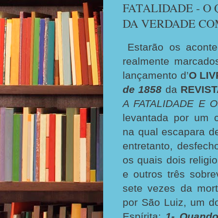
FATALIDADE - O 
DA VERDADE CO
Estarão os acont
realmente marcado
lançamento d’
O LI
de 1858
da
REVIST
A FATALIDADE E 
levantada por um c
na qual escapara d
entretanto, desfech
os quais dois relig
e outros três sobr
sete vezes da mor
por São Luiz, um do
Espírita:
1- Quando