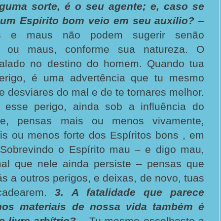
lguma sorte, é o seu agente; e, caso se
e um Espírito bom veio em seu auxílio?
–
ns e maus não podem sugerir senão
 ou maus, conforme sua natureza. O
inalado no destino do homem. Quando tua
erigo, é uma advertência que tu mesmo
te desviares do mal e de te tornares melhor.
esse perigo, ainda sob a influência do
ste, pensas mais ou menos vivamente,
s ou menos forte dos Espíritos bons , em
. Sobrevindo o Espírito mau – e digo mau,
al que nele ainda persiste – pensas que
s a outros perigos, e deixas, de novo, tuas
ncadearem.
3. A fatalidade que parece
inos materiais de nossa vida também é
 livre-arbítrio?
– Tu mesmo escolheste a