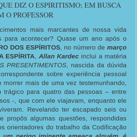
QUE DIZ O ESPIRITISMO; EM BUSCA
M O PROFESSOR
ecimentos mais marcantes de nossa vida
s para acontecer? Quase um ano após o
VRO DOS ESPÍRITOS
, no número de
março
A ESPÍRITA
,
Allan Kardec
inclui a matéria
OS PRESENTIMENTOS
, nascida da dúvida
orrespondente sobre experiência pessoal
e morrer mais de uma vez testemunhando,
o trágico para quatro das pessoas – entre
iosos -, que com ele viajavam, enquanto ele
eviveram. Revelando ter escapado seis ou
te propôs algumas questões, respondidas
s orientadores do trabalho da Codificação
 um perigo iminente ameaça alguém, é