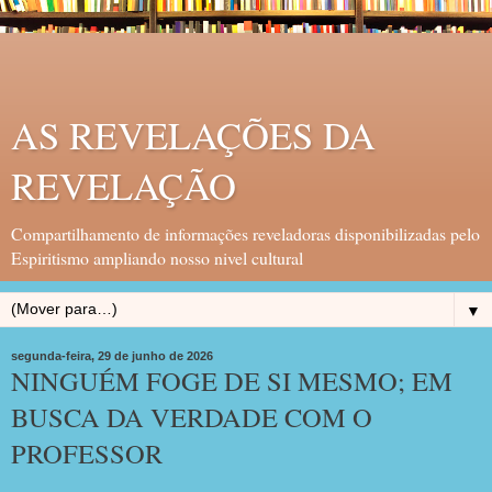
AS REVELAÇÕES DA
REVELAÇÃO
Compartilhamento de informações reveladoras disponibilizadas pelo
Espiritismo ampliando nosso nivel cultural
▼
segunda-feira, 29 de junho de 2026
NINGUÉM FOGE DE SI MESMO; EM
BUSCA DA VERDADE COM O
PROFESSOR