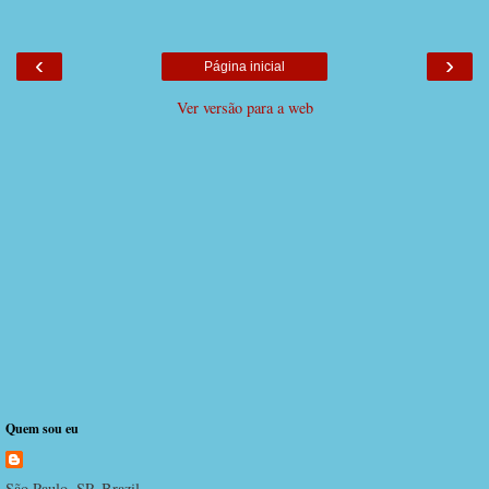
‹
›
Página inicial
Ver versão para a web
Quem sou eu
São Paulo, SP, Brazil