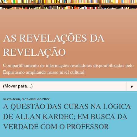
AS REVELAÇÕES DA
REVELAÇÃO
Compartilhamento de informações reveladoras disponibilizadas pelo
Espiritismo ampliando nosso nivel cultural
▼
sexta-feira, 8 de abril de 2022
A QUESTÃO DAS CURAS NA LÓGICA
DE ALLAN KARDEC; EM BUSCA DA
VERDADE COM O PROFESSOR