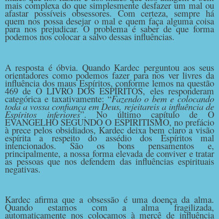
mais complexa do que simplesmente desfazer um mal ou
afastar possíveis obsessores. Com certeza, sempre há
quem nos possa desejar o mal e quem faça alguma coisa
para nos prejudicar. O problema é saber de que forma
podemos nos colocar a salvo dessas influências.
A resposta é óbvia. Quando Kardec perguntou aos seus
orientadores como podemos fazer para nos ver livres da
influência dos maus Espíritos, conforme lemos na questão
469 de O LIVRO DOS ESPÍRITOS, eles responderam
categórica e taxativamente: “
Fazendo o bem e colocando
toda a vossa confiança em Deus, rejeitareis a influência de
Espíritos inferiores
”. No último capítulo de O
EVANGELHO SEGUNDO O ESPIRITISMO, no prefácio
à prece pelos obsidiados, Kardec deixa bem claro a visão
espírita a respeito do assédio dos Espíritos mal
intencionados. São os bons pensamentos e,
principalmente, a nossa forma elevada de conviver e tratar
as pessoas que nos defendem das influências espirituais
negativas.
Kardec afirma que a obsessão é uma doença da alma.
Quando estamos com a alma fragilizada,
automaticamente nos colocamos à mercê de influência