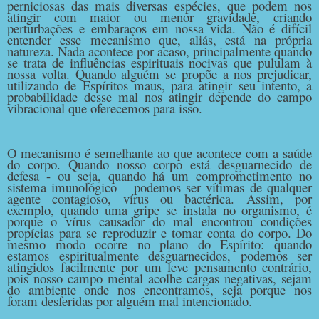
perniciosas das mais diversas espécies, que podem nos
atingir com maior ou menor gravidade, criando
perturbações e embaraços em nossa vida. Não é difícil
entender esse mecanismo que, aliás, está na própria
natureza. Nada acontece por acaso, principalmente quando
se trata de influências espirituais nocivas que pululam à
nossa volta. Quando alguém se propõe a nos prejudicar,
utilizando de Espíritos maus, para atingir seu intento, a
probabilidade desse mal nos atingir depende do campo
vibracional que oferecemos para isso.
O mecanismo é semelhante ao que acontece com a saúde
do corpo. Quando nosso corpo está desguarnecido de
defesa - ou seja, quando há um comprometimento no
sistema imunológico – podemos ser vítimas de qualquer
agente contagioso, vírus ou bactérica. Assim, por
exemplo, quando uma gripe se instala no organismo, é
porque o vírus causador do mal encontrou condições
propícias para se reproduzir e tomar conta do corpo. Do
mesmo modo ocorre no plano do Espírito: quando
estamos espiritualmente desguarnecidos, podemos ser
atingidos facilmente por um leve pensamento contrário,
pois nosso campo mental acolhe cargas negativas, sejam
do ambiente onde nos encontramos, seja porque nos
foram desferidas por alguém mal intencionado.