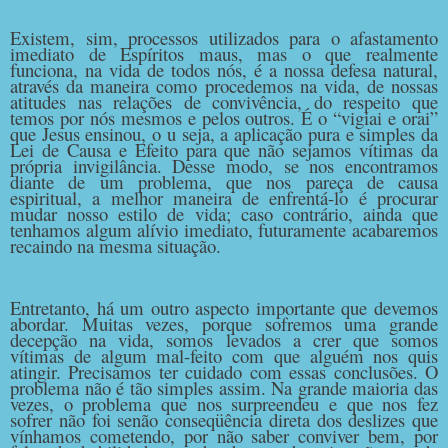
Existem, sim, processos utilizados para o afastamento
imediato de Espíritos maus, mas o que realmente
funciona, na vida de todos nós, é a nossa defesa natural,
através da maneira como procedemos na vida, de nossas
atitudes nas relações de convivência, do respeito que
temos por nós mesmos e pelos outros. É o “vigiai e orai”
que Jesus ensinou, o u seja, a aplicação pura e simples da
Lei de Causa e Efeito para que não sejamos vítimas da
própria invigilância. Desse modo, se nos encontramos
diante de um problema, que nos pareça de causa
espiritual, a melhor maneira de enfrentá-lo é procurar
mudar nosso estilo de vida; caso contrário, ainda que
tenhamos algum alívio imediato, futuramente acabaremos
recaindo na mesma situação.
Entretanto, há um outro aspecto importante que devemos
abordar. Muitas vezes, porque sofremos uma grande
decepção na vida, somos levados a crer que somos
vítimas de algum mal-feito com que alguém nos quis
atingir. Precisamos ter cuidado com essas conclusões. O
problema não é tão simples assim. Na grande maioria das
vezes, o problema que nos surpreendeu e que nos fez
sofrer não foi senão conseqüência direta dos deslizes que
vínhamos cometendo, por não saber conviver bem, por