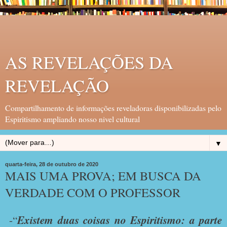
AS REVELAÇÕES DA
REVELAÇÃO
Compartilhamento de informações reveladoras disponibilizadas pelo
Espiritismo ampliando nosso nivel cultural
▼
quarta-feira, 28 de outubro de 2020
MAIS UMA PROVA; EM BUSCA DA
VERDADE COM O PROFESSOR
-“
Existem duas coisas no Espiritismo: a parte