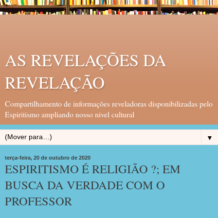
AS REVELAÇÕES DA
REVELAÇÃO
Compartilhamento de informações reveladoras disponibilizadas pelo
Espiritismo ampliando nosso nivel cultural
▼
terça-feira, 20 de outubro de 2020
ESPIRITISMO É RELIGIÃO ?; EM
BUSCA DA VERDADE COM O
PROFESSOR