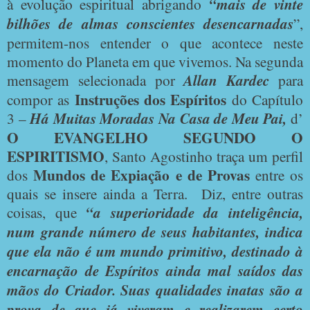
à evolução espiritual abrigando
“mais de vinte
bilhões de almas conscientes desencarnadas
”,
permitem-nos entender o que acontece neste
momento do Planeta em que vivemos. Na segunda
mensagem selecionada por
Allan Kardec
para
Instruções dos Espíritos
compor as
do Capítulo
3 –
Há Muitas Moradas Na Casa de Meu Pai,
d’
O EVANGELHO SEGUNDO O
ESPIRITISMO
, Santo Agostinho traça um perfil
Mundos de Expiação e de Provas
dos
entre os
quais se insere ainda a Terra.
Diz, entre outras
coisas, que
“a superioridade da inteligência,
num grande número de seus habitantes, indica
que ela não é um mundo primitivo, destinado à
encarnação de Espíritos ainda mal saídos das
mãos do Criador. Suas qualidades inatas são a
prova de que já viveram e realizarem certo