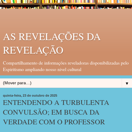
AS REVELAÇÕES DA
REVELAÇÃO
Compartilhamento de informações reveladoras disponibilizadas pelo
Espiritismo ampliando nosso nivel cultural
▼
quinta-feira, 23 de outubro de 2025
ENTENDENDO A TURBULENTA
CONVULSÃO; EM BUSCA DA
VERDADE COM O PROFESSOR