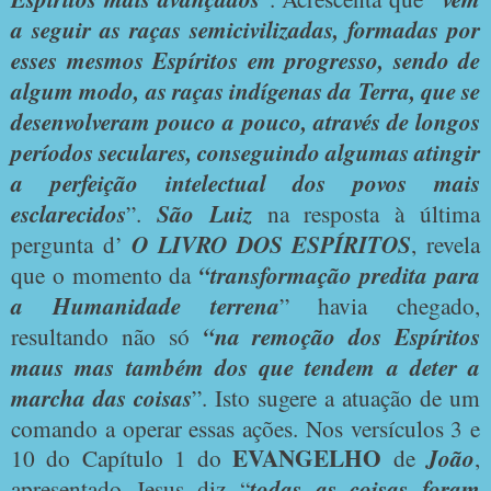
a seguir as raças semicivilizadas, formadas por
esses mesmos Espíritos em progresso, sendo de
algum modo, as raças indígenas da Terra, que se
desenvolveram pouco a pouco, através de longos
períodos seculares, conseguindo algumas atingir
a perfeição intelectual dos povos mais
esclarecidos
”.
São Luiz
na resposta à última
pergunta d’
O LIVRO DOS ESPÍRITOS
, revela
que o momento da
“transformação predita para
a Humanidade terrena
” havia chegado,
resultando não só
“na remoção dos Espíritos
maus mas também dos que tendem a deter a
marcha das coisas
”. Isto sugere a atuação de um
comando a operar essas ações. Nos versículos 3 e
EVANGELHO
10 do Capítulo 1 do
de
João
,
apresentado Jesus diz “
todas as coisas foram