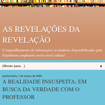
AS REVELAÇÕES DA
REVELAÇÃO
Compartilhamento de informações reveladoras disponibilizadas pelo
Espiritismo ampliando nosso nivel cultural
▼
quinta-feira, 7 de março de 2024
A REALIDADE INSUSPEITA; EM
BUSCA DA VERDADE COM O
PROFESSOR