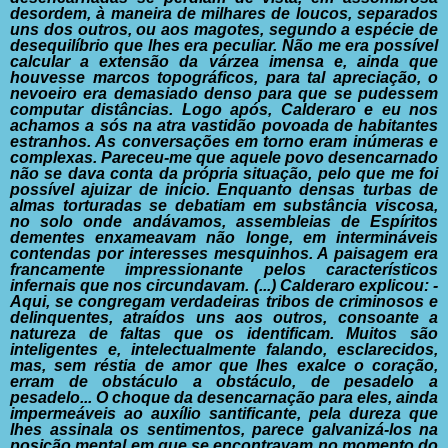
desordem, à maneira de milhares de loucos, separados
uns dos outros, ou aos magotes, segundo a espécie de
desequilíbrio
que lhes era peculiar.
Não me era possível
calcular a extensão da várzea imensa e,
ainda que
houvesse marcos topográficos, para tal apreciação, o
nevoeiro era demasiado denso para que se pudessem
computar
distâncias.
Logo após, Calderaro e eu nos
achamos a sós na atra vastidão
povoada de habitantes
estranhos.
As conversações em torno eram inúmeras e
complexas. Pareceu-me que aquele povo desencarnado
não se dava conta da própria
situação, pelo que me foi
possível ajuizar de início.
Enquanto densas turbas de
almas torturadas se debatiam em
substância viscosa,
no solo onde andávamos, assembleias de
Espíritos
dementes enxameavam não longe, em intermináveis
contendas por interesses mesquinhos.
A paisagem era
francamente impressionante pelos característicos
infernais que nos circundavam. (...) Calderaro explicou: -
Aqui, se congregam verdadeiras tribos de criminosos e
delinquentes, atraídos uns aos outros, consoante a
natureza de
faltas que os identificam. Muitos são
inteligentes e, intelectualmente
falando, esclarecidos,
mas, sem réstia de amor que lhes
exalce o coração,
erram de obstáculo a obstáculo, de pesadelo a
pesadelo... O choque da desencarnação para eles, ainda
impermeáveis
ao auxílio santificante, pela dureza que
lhes assinala os
sentimentos, parece galvanizá-los na
posição mental em que se
encontravam no momento do