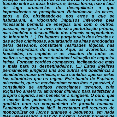
trânsito entre as duas Esferas e,
dessa forma, não é fácil
de logo arrancá-los do desequilíbrio a que
imprevidentes se precipitaram. Retardam-se, às vezes,
anos a fio,
obstinando-se nos erros a que se
habituaram, e, vigorando impulsos
inferiores pela
incessante permuta de energias uns com o outros,
passam, em geral, a viver, não só a perturbação própria,
mas também o desequilíbrio dos demais companheiros
de infortúnio.
(...)
Os lugares purgatoriais
dos desejos e
das ações criminosas, aguardando as almas
enodoadas
pelos desvarios, constituem realidades lógicas, nas
zonas espirituais do mundo. Aqui, os avarentos, os
homicidas, os
cúpidos e os viciados de todos os
matizes se agregam em deplorável
situação de cegueira
íntima. Formam cordões compactos,
inclinando-se mais
e mais para os despenhadeiros. (...) Estes infelizes
permanecem jungidos uns aos outros em obediência
a
afinidades quase perfeitas, e são contidos apenas pelas
leis vibratórias que os regem.
Este bando de Espíritos
miseráveis, que se movimentam
como lhes é possível, é
constituído de antigos negociantes terrenos,
cujo
exclusivo anseio foi amontoar dinheiro para satisfazer a
própria cupidez, sem beneficiar a ninguém. O ouro, que
a mente lhes pertencia, jamais serviu para semear a
gratidão num
só companheiro de jornada humana.
Famintos de fortuna fácil
,
inventaram mil recursos de
monopolizar os lucros grandes e pequenos,
em nada
lhes interessando a paz do próximo. Foram
homens de