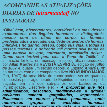
ACOMPANHE AS ATUALIZAÇÕES
DIARIAS DE
luizarmandoff
NO
INSTAGRAM
“
Olhai bem, observadores; considerai os atos desses
exploradores dos flagelos humanos, e distinguireis,
mesmo com os olhos do corpo, os homens
predestinados à decadência. Vede-os ávidos de honras,
inflexíveis no ganho, presos, como sua vida, a todas as
posses terrenas, e sofrendo mil mortes pela perda de
uma parcela do que, entretanto, precisarão deixar...
Como será terrível para eles a Pena de Talião”.
A
afirmação foi feita em mensagem psicográfica reproduzida
por
Allan Kardec
na
REVISTA ESPÍRITA
, edição de
julho
de 1867
e, quase um século depois, o Espírito
André Luiz
na narrativa com que compõem o livro
NO MUNDO MAIOR
(feb, 1947) dá uma ideia de como podem ser os quadros
compostos pelo aglomerado de Espíritos como os do perfil
traçado, em um dos sub-planos dos bastidores da
invisibilidade. Descreve ele: -
A proporção que nos
adiantávamos, descendo, modificava-se a gritaria;
ouvíamos também gargalhadas, imprecações.
Estacamos em enorme planície pantanosa, onde
numerosos
grupos de entidades humanas
desencarnadas se perdiam de vista,
em assombrosa