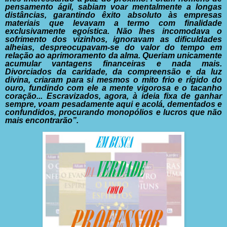
pensamento ágil, sabiam voar mentalmente a longas
distâncias, garantindo êxito absoluto às empresas
materiais que
levavam a termo com finalidade
exclusivamente egoística. Não
lhes incomodava o
sofrimento dos vizinhos, ignoravam as dificuldades
alheias, despreocupavam-se do valor do tempo em
relação
ao aprimoramento da alma. Queriam unicamente
acumular vantagens
financeiras e nada mais.
Divorciados da caridade, da compreensão
e da luz
divina, criaram para si mesmos o mito frio e
rígido do
ouro, fundindo com ele a mente vigorosa e o tacanho
coração... Escravizados, agora, à ideia fixa de ganhar
sempre,
voam pesadamente aqui e acolá, dementados e
confundidos, procurando
monopólios e lucros que não
mais encontrarão”.