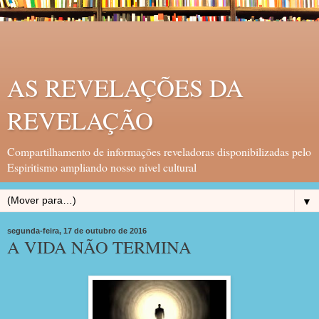
AS REVELAÇÕES DA
REVELAÇÃO
Compartilhamento de informações reveladoras disponibilizadas pelo
Espiritismo ampliando nosso nivel cultural
▼
segunda-feira, 17 de outubro de 2016
A VIDA NÃO TERMINA