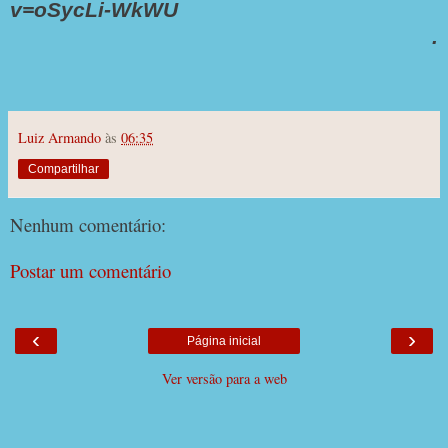
v=oSycLi-WkWU
.
Luiz Armando
às
06:35
Compartilhar
Nenhum comentário:
Postar um comentário
‹
›
Página inicial
Ver versão para a web