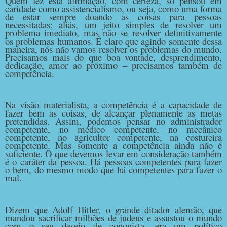
Q
uem fez esta afirmação, com certeza, só pensou em
caridade como assistencialismo, ou seja, como uma forma
de estar sempre doando as coisas para pessoas
necessitadas; aliás, um jeito simples de resolver um
problema imediato, mas não se resolver definitivamente
os problemas humanos. É claro que agindo somente dessa
maneira, nós não vamos resolver os problemas do mundo.
Precisamos mais do que boa vontade, desprendimento,
dedicação, amor ao próximo – precisamos também de
competência.
Na visão materialista, a competência é a capacidade de
fazer bem as coisas, de alcançar plenamente as metas
pretendidas. Assim, podemos pensar no administrador
competente, no médico competente, no mecânico
competente, no agricultor competente, na costureira
competente. Mas somente a competência ainda não é
suficiente. O que devemos levar em consideração também
é o caráter da pessoa. Há pessoas competentes para fazer
o bem, do mesmo modo que há competentes para fazer o
mal.
Dizem que Adolf Hitler, o grande ditador alemão, que
mandou sacrificar milhões de judeus e assustou o mundo
com o seu desejo de conquista, era um político