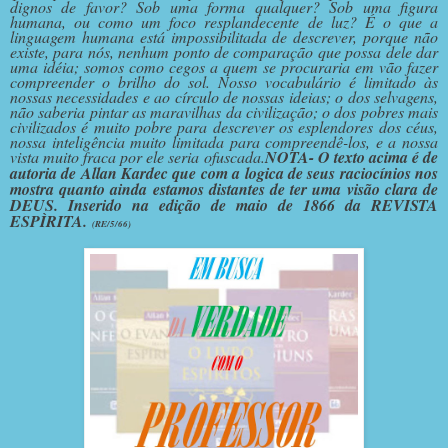
dignos de favor? Sob uma forma qualquer? Sob uma figura
humana, ou como um foco resplandecente de luz? É o que a
linguagem humana está impossibilitada de descrever, porque não
existe, para nós, nenhum ponto de comparação que possa dele dar
uma idéia; somos como cegos a quem se procuraria em vão fazer
compreender o brilho do sol. Nosso vocabulário é limitado às
nossas necessidades e ao círculo de nossas ideias; o dos selvagens,
não saberia pintar as maravilhas da civilização; o dos pobres mais
civilizados é muito pobre para descrever os esplendores dos céus,
nossa inteligência muito limitada para compreendê-los, e a nossa
vista muito fraca por ele seria ofuscada.
NOTA- O texto acima é de
autoria de Allan Kardec que com a logica de seus raciocínios nos
mostra quanto ainda estamos distantes de ter uma visão clara de
DEUS. Inserido na edição de maio de 1866 da REVISTA
ESPÌRITA.
(RE/5/66)