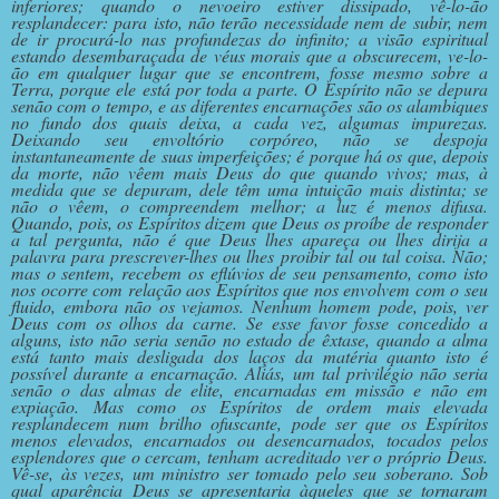
inferiores; quando o nevoeiro estiver dissipado, vê-lo-ão
resplandecer: para isto, não terão necessidade nem de subir, nem
de ir procurá-lo nas profundezas do infinito; a visão espiritual
estando desembaraçada de véus morais que a obscurecem, ve-lo-
ão em qualquer lugar que se encontrem, fosse mesmo sobre a
Terra, porque ele está por toda a parte. O Espírito não se depura
senão com o tempo, e as diferentes encarnações são os alambiques
no fundo dos quais deixa, a cada vez, algumas impurezas.
Deixando seu envoltório corpóreo, não se despoja
instantaneamente de suas imperfeições; é porque há os que, depois
da morte, não vêem mais Deus do que quando vivos; mas, à
medida que se depuram, dele têm uma intuição mais distinta; se
não o vêem, o compreendem melhor; a luz é menos difusa.
Quando, pois, os Espíritos dizem que Deus os proíbe de responder
a tal pergunta, não é que Deus lhes apareça ou lhes dirija a
palavra para prescrever-lhes ou lhes proibir tal ou tal coisa. Não;
mas o sentem, recebem os eflúvios de seu pensamento, como isto
nos ocorre com relação aos Espíritos que nos envolvem com o seu
fluido, embora não os vejamos. Nenhum homem pode, pois, ver
Deus com os olhos da carne. Se esse favor fosse concedido a
alguns, isto não seria senão no estado de êxtase, quando a alma
está tanto mais desligada dos laços da matéria quanto isto é
possível durante a encarnação. Aliás, um tal privilégio não seria
senão o das almas de elite, encarnadas em missão e não em
expiação. Mas como os Espíritos de ordem mais elevada
resplandecem num brilho ofuscante, pode ser que os Espíritos
menos elevados, encarnados ou desencarnados, tocados pelos
esplendores que o cercam, tenham acreditado ver o próprio Deus.
Vê-se, às vezes, um ministro ser tomado pelo seu soberano. Sob
qual aparência Deus se apresentaria àqueles que se tornaram