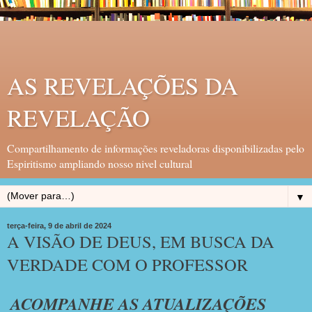
AS REVELAÇÕES DA
REVELAÇÃO
Compartilhamento de informações reveladoras disponibilizadas pelo
Espiritismo ampliando nosso nivel cultural
▼
terça-feira, 9 de abril de 2024
A VISÃO DE DEUS, EM BUSCA DA
VERDADE COM O PROFESSOR
ACOMPANHE AS ATUALIZAÇÕES