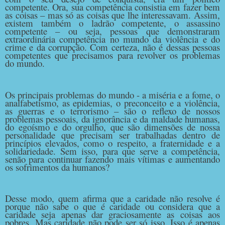
competente. Ora, sua competência consistia em fazer bem
as coisas – mas só as coisas que lhe interessavam. Assim,
existem também o ladrão competente, o assassino
competente – ou seja, pessoas que demonstraram
extraordinária competência no mundo da violência e do
crime e da corrupção. Com certeza, não é dessas pessoas
competentes que precisamos para revolver os problemas
do mundo.
Os principais problemas do mundo - a miséria e a fome, o
analfabetismo, as epidemias, o preconceito e a violência,
as guerras e o terrorismo – são o reflexo de nossos
problemas pessoais, da ignorância e da maldade humanas,
do egoísmo e do orgulho, que são dimensões de nossa
personalidade que precisam ser trabalhadas dentro de
princípios elevados, como o respeito, a fraternidade e a
solidariedade. Sem isso, para que serve a competência,
senão para continuar fazendo mais vítimas e aumentando
os sofrimentos da humanos?
Desse modo, quem afirma que a caridade não resolve é
porque não sabe o que é caridade ou considera que a
caridade seja apenas dar graciosamente as coisas aos
pobres. Mas caridade não pode ser só isso. Isso é apenas