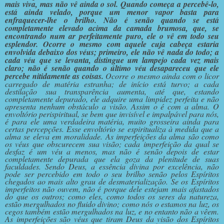
mais viva, mas não vê ainda o sol. Quando começa a percebê-lo,
está ainda velado, porque um menor vapor basta para
enfraquecer-lhe o brilho. Não é senão quando se está
completamente elevado acima da camada brumosa, que, se
encontrando num ar perfeitamente puro, ele o vê em todo seu
esplendor. Ocorre o mesmo com aquele cuja cabeça estaria
envolvida debaixo dos véus; primeiro, ele não vê nada do todo; a
cada véu que se levanta, distingue um lampejo cada vez mais
claro; não é senão quando o último véu desapareceu que ele
percebe nitidamente as coisas.
Ocorre o mesmo ainda com o licor
carregado de matéria estranha; de início está turvo; a cada
destilação sua transparência aumenta, até que, estando
completamente depurado, ele adquire uma limpidez perfeita e não
apresenta nenhum obstáculo a visão. Assim o é com a alma. O
envoltório perispiritual, se bem que invisível e impalpável para nós,
é para ele uma verdadeira matéria, muito grosseira ainda para
certas percepções. Esse envoltório se espiritualiza à medida que a
alma se eleva em moralidade. As imperfeições da alma são como
os véus que obscurecem sua visão; cada imperfeição da qual se
desfaz é um véu a menos, mas não é senão depois de estar
completamente depurada que ela goza da plenitude de suas
faculdades. Sendo Deus, a essência divina por excelência, não
pode ser percebido em todo o seu brilho senão pelos Espíritos
chegados ao mais alto grau de desmaterialização. Se os Espíritos
imperfeitos não ouvem, não é porque dele estejam mais afastados
do que os outros; como eles, como todos os seres da natureza,
estão mergulhados no fluido divino; como nós o estamos na luz, os
cegos também estão mergulhados na luz, e no entanto não a vêem.
As imperfeições são véus que tiram Deus da visão dos Espíritos