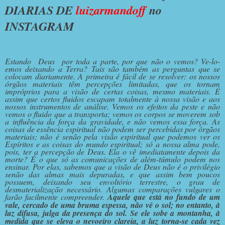
DIARIAS DE
luizarmandoff
no
INSTAGRAM
Estando Deus por toda a parte, por que não o vemos? Ve-lo-
emos deixando a Terra? Tais são também as perguntas que se
colocam diariamente. A primeira é fácil de se resolver: os nossos
órgãos materiais têm percepções limitadas, que os tornam
impróprios para a visão de certas coisas, mesmo materiais. É
assim que certos fluidos escapam totalmente à nossa visão e aos
nossos instrumentos de análise. Vemos os efeitos da peste e não
vemos o fluido que a transporta; vemos os corpos se moverem sob
a influência da força da gravidade, e não vemos essa força. As
coisas de essência espiritual não podem ser percebidas por órgãos
materiais; não é senão pela visão espiritual que podemos ver os
Espíritos e as coisas do mundo espiritual; só a nossa alma pode,
pois, ter a percepção de Deus. Ela o vê imediatamente depois da
morte? É o que só as comunicações de além-túmulo podem nos
ensinar. Por elas, sabemos que a visão de Deus não é o privilégio
senão das almas mais depuradas, e que assim bem poucos
possuem, deixando seu envoltório terrestre, o grau de
desmaterialização necessário. Algumas comparações vulgares o
farão facilmente compreender.
Aquele que está no fundo de um
vale, cercado de uma bruma espessa, não vê o sol; no entanto, à
luz difusa, julga da presença do sol. Se ele sobe a montanha, à
medida que se eleva o nevoeiro clareia, a luz torna-se cada vez