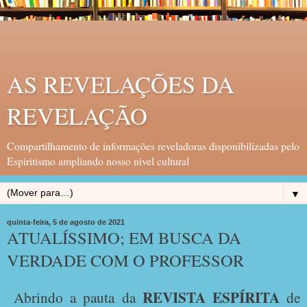
AS REVELAÇÕES DA
REVELAÇÃO
Compartilhamento de informações reveladoras disponibilizadas pelo
Espiritismo ampliando nosso nivel cultural
▼
quinta-feira, 5 de agosto de 2021
ATUALÍSSIMO; EM BUSCA DA
VERDADE COM O PROFESSOR
REVISTA ESPÍRITA
Abrindo a pauta da
de