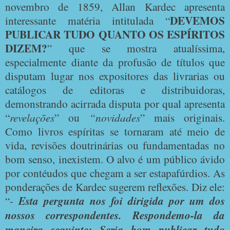
novembro de 1859, Allan Kardec apresenta
DEVEMOS
interessante matéria intitulada “
PUBLICAR TUDO QUANTO OS ESPÍRITOS
DIZEM?
” que se mostra atualíssima,
especialmente diante da profusão de títulos que
disputam lugar nos expositores das livrarias ou
catálogos de editoras e distribuidoras,
demonstrando acirrada disputa por qual apresenta
“
revelações
” ou
“novidades
” mais originais.
Como livros espíritas se tornaram até meio de
vida, revisões doutrinárias ou fundamentadas no
bom senso, inexistem. O alvo é um público ávido
por contéudos que chegam a ser estapafúrdios. As
ponderações de Kardec sugerem reflexões. Diz ele:
“-
Esta pergunta nos foi dirigida por um dos
nossos correspondentes. Respondemo-la da
maneira seguinte: Seria bom publicar tudo