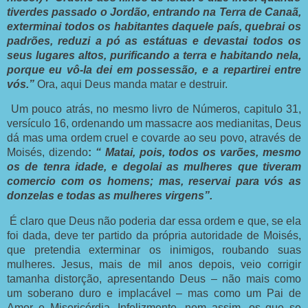
tiverdes passado o Jordão, entrando na Terra de Canaã,
exterminai todos os habitantes daquele país, quebrai os
padrões, reduzi a pó as estátuas e devastai todos os
seus lugares altos, purificando a terra e habitando nela,
porque eu vô-la dei em possessão, e a repartirei entre
vós.”
Ora, aqui Deus manda matar e destruir.
Um pouco atrás, no mesmo livro de Números, capitulo 31,
versículo 16, ordenando um massacre aos medianitas, Deus
dá mas uma ordem cruel e covarde ao seu povo, através de
Moisés, dizendo
:
“ Matai, pois, todos os varões, mesmo
os de tenra idade, e degolai as mulheres que tiveram
comercio com os homens; mas, reservai para vós as
donzelas e todas as mulheres virgens”.
É claro que Deus não poderia dar essa ordem e que, se ela
foi dada, deve ter partido da própria autoridade de Moisés,
que pretendia exterminar os inimigos, roubando suas
mulheres. Jesus, mais de mil anos depois, veio corrigir
tamanha distorção, apresentando Deus – não mais como
um soberano duro e implacável – mas como um Pai de
Amor e Misericórdia. Infelizmente, nem assim, os que se