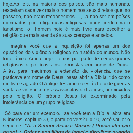
hoje.As leis, na maioria dos países, são mais humanas,
respeitam cada vez mais o homem nos seus direitos que, no
passado, não eram reconhecidos. E,
a não ser em países
dominados por
oligarquias religiosas, onde predomina o
fanatismo, o
homem hoje é mais livre para escolher a
religião que mais atenda às suas crenças e anseios.
Imagine você que a inquisição foi apenas um dos
episódios de violência religiosa na história do mundo. Não
foi o único. Ainda hoje,
temos por parte de certos grupos
religiosos e políticos atos terroristas em nome de Deus.
Aliás, para medirmos a extensão da violência, que se
praticava em nome de Deus, basta abrir a Bíblia, tido como
um livro sagrado O Antigo Testamento está cheio de guerras
santas e violência, de assassinatos e chacinas, promovidos
pela religião. O próprio Jesus foi exterminado pela
intolerância de um grupo religioso.
Só para dar um exemplo,
se você tem a Bíblia, abra em
Números, capítulo
33, a
partir do versículo 50, você vai ler o
seguinte
: “Aí o Senhor disse a Moisés ( Preste atenção
nisso!) : Ordene aos filhos de Israel e dize-lhes: quando