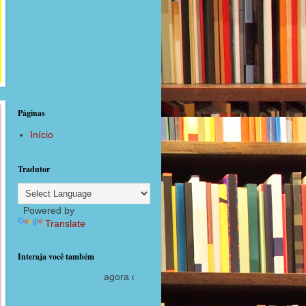
Páginas
Início
Tradutor
Powered by
Translate
Interaja você também
 com postagens diárias