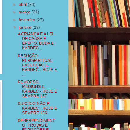
►
abril
(28)
►
março
(31)
►
fevereiro
(27)
▼
janeiro
(29)
A CRIANÇA E A LEI
DE CAUSA E
EFEITO, BUDA E
KARDEC...
REDUÇÃO
PERISPIRITUAL;
EVOLUÇÃO E
KARDEC - HOJE E
...
REMORSO,
MÉDIUNS E
KARDEC - HOJE E
SEMPRE 157
SUICÍDIO NÃO E
KARDEC - HOJE E
SEMPRE 156
DESPREENDIMENT
O, PROVAS E
EXPIAÇÕES E