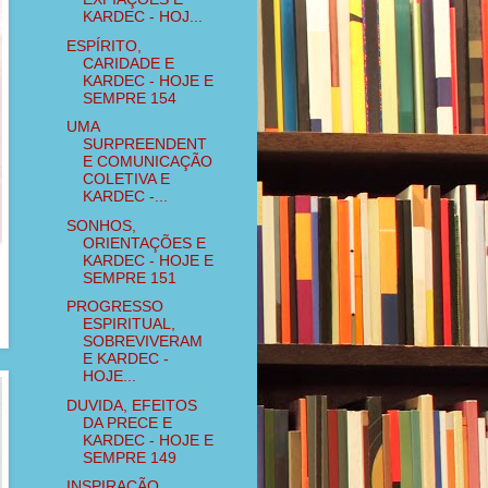
KARDEC - HOJ...
ESPÍRITO,
CARIDADE E
KARDEC - HOJE E
SEMPRE 154
UMA
SURPREENDENT
E COMUNICAÇÃO
COLETIVA E
KARDEC -...
SONHOS,
ORIENTAÇÕES E
KARDEC - HOJE E
SEMPRE 151
PROGRESSO
ESPIRITUAL,
SOBREVIVERAM
E KARDEC -
HOJE...
DUVIDA, EFEITOS
DA PRECE E
KARDEC - HOJE E
SEMPRE 149
INSPIRAÇÃO,