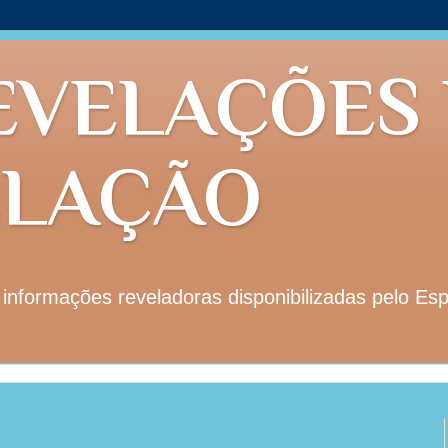
EVELAÇÕES
ELAÇÃO
nformações reveladoras disponibilizadas pelo Esp