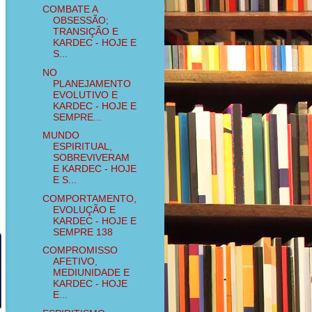
COMBATE A
OBSESSÃO;
TRANSIÇÃO E
KARDEC - HOJE E
S...
NO
PLANEJAMENTO
EVOLUTIVO E
KARDEC - HOJE E
SEMPRE...
MUNDO
ESPIRITUAL,
SOBREVIVERAM
E KARDEC - HOJE
E S...
COMPORTAMENTO,
EVOLUÇÃO E
KARDEC - HOJE E
SEMPRE 138
COMPROMISSO
AFETIVO,
MEDIUNIDADE E
KARDEC - HOJE
E...