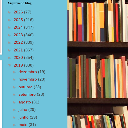
Arquivo do blog
►
2026
(77)
►
2025
(216)
►
2024
(347)
►
2023
(346)
►
2022
(339)
►
2021
(367)
►
2020
(354)
▼
2019
(338)
►
dezembro
(19)
►
novembro
(28)
►
outubro
(28)
►
setembro
(28)
►
agosto
(31)
►
julho
(29)
►
junho
(29)
►
maio
(31)