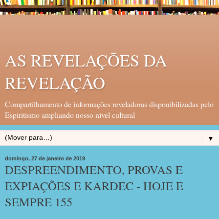
AS REVELAÇÕES DA
REVELAÇÃO
Compartilhamento de informações reveladoras disponibilizadas pelo
Espiritismo ampliando nosso nivel cultural
▼
domingo, 27 de janeiro de 2019
DESPREENDIMENTO, PROVAS E
EXPIAÇÕES E KARDEC - HOJE E
SEMPRE 155