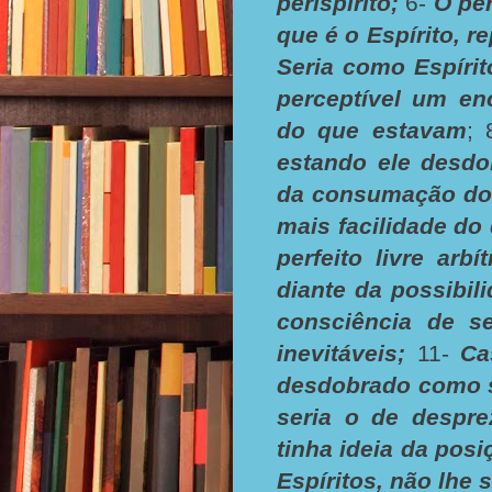
períspirito;
6-
O per
que é o Espírito, r
Seria como Espírit
perceptível um en
do que estavam
;
estando ele desdo
da consumação do 
mais facilidade do
perfeito livre arb
diante da possibil
consciência de se
inevitáveis;
11-
Ca
desdobrado como s
seria o de despre
tinha ideia da pos
Espíritos, não lhe