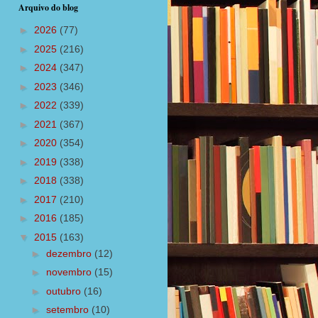
Arquivo do blog
►
2026
(77)
►
2025
(216)
►
2024
(347)
►
2023
(346)
►
2022
(339)
►
2021
(367)
►
2020
(354)
►
2019
(338)
►
2018
(338)
►
2017
(210)
►
2016
(185)
▼
2015
(163)
►
dezembro
(12)
►
novembro
(15)
►
outubro
(16)
►
setembro
(10)