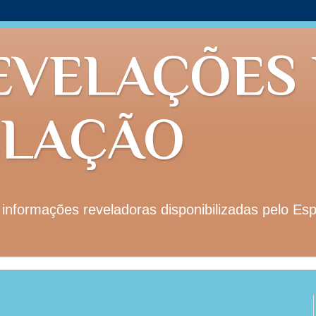
EVELAÇÕES
ELAÇÃO
nformações reveladoras disponibilizadas pelo Esp