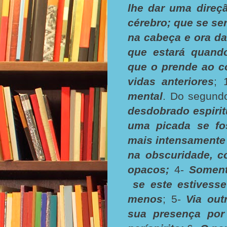
lhe dar uma direç
cérebro; que se se
na cabeça e ora da
que estará quando
que o prende ao c
vidas anteriores
; 
mental
. Do segund
desdobrado espiri
uma picada se fos
mais intensamente
na obscuridade, c
opacos;
4-
Soment
se este estivess
menos
; 5-
Via out
sua presença por 