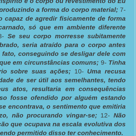
íspirito é o corpo ou revestimento do Eu
eproduzindo a forma do corpo material;
7-
o capaz de agredir fisicamente de forma
carnado, só que em ambiente diferente
 8-
Se seu corpo morresse subitamente
brado, seria atraído para o corpo antes
fato, conseguindo se desligar dele com
 que em circunstâncias comuns;
9-
Tinha
ítrio sobre suas ações;
10-
Uma recusa
idade de ser útil aos semelhantes, tendo
us atos, resultaria em consequências
so fosse ofendido por alguém estando
e encontrava, o sentimento que emitiria
zo, não procurando vingar-se;
12-
Não
ição que ocupava na escala evolutiva dos
 sendo permitido disso ter conhecimento.