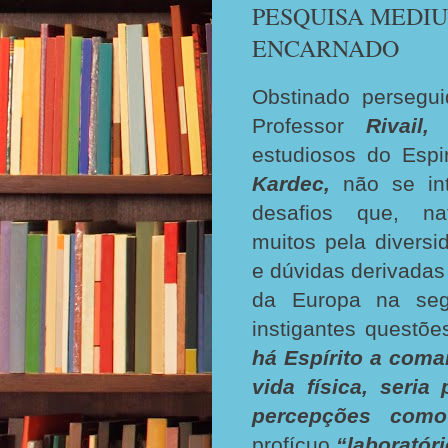
PESQUISA MEDIU
ENCARNADO
Obstinado persegu
Professor
Rivail,
i
estudiosos do Esp
Kardec,
não se int
desafios que, na
muitos pela divers
e dúvidas derivadas
da Europa na se
instigantes questõe
há Espírito a coma
vida física, seri
percepções com
profícuo
“laboratór