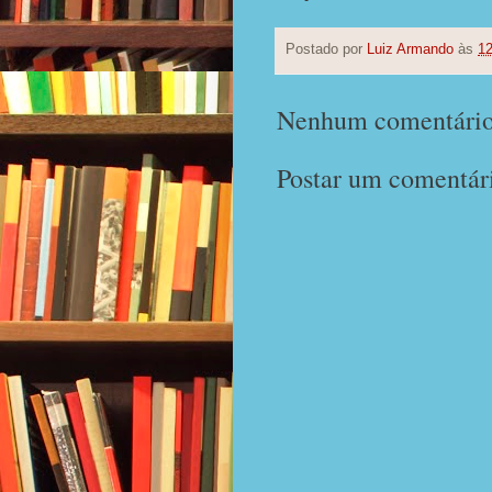
Postado por
Luiz Armando
às
12
Nenhum comentário
Postar um comentár