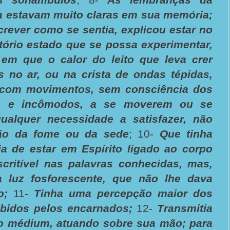
ea estavam muito claras em sua memória;
crever como se sentia, explicou estar no
fatório estado que se possa experimentar,
m que o calor do leito que leva crer
s no ar, ou na crista de ondas tépidas,
com movimentos, sem consciência dos
 e incômodos, a se moverem ou se
ualquer necessidade a satisfazer, não
hão da fome ou da sede
; 10-
Que tinha
ia de estar em Espírito ligado ao corpo
scritível nas palavras conhecidas, mas,
 luz fosforescente, que não lhe dava
o;
11-
Tinha uma percepção maior dos
bidos pelos encarnados;
12-
Transmitia
 médium, atuando sobre sua mão; para