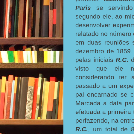
Paris
se servindo 
segundo ele, ao mi
desenvolver experim
relatado no número
em duas reuniões 
dezembro de 1859. 
pelas iniciais
R.C
. 
visto que ele m
considerando ter 
passado a um expe
pai encarnado se c
Marcada a data par
efetuada a primeira 
perfazendo, na entr
R.C.
, um total de 