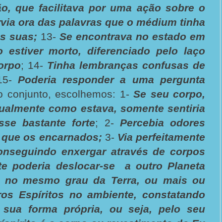
ão, que facilitava por uma ação sobre o
rvia ora das palavras que o médium tinha
s suas;
13-
Se encontrava no estado em
 estiver morto, diferenciado pelo laço
orpo
; 14-
Tinha lembranças confusas de
15-
Poderia responder a uma pergunta
o conjunto, escolhemos: 1-
Se seu corpo,
tualmente como estava, somente sentiria
se bastante forte
; 2-
Percebia odores
 que os encarnados;
3-
Via perfeitamente
onseguindo enxergar através de corpos
e poderia deslocar-se a outro Planeta
e no mesmo grau da Terra, ou mais ou
ros Espíritos no ambiente, constatando
sua forma própria, ou seja, pelo seu