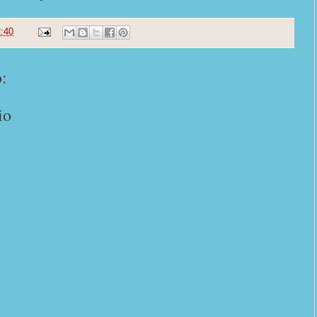
:40
:
io