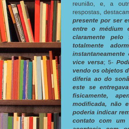
reunião, e, a out
respostas, destaca
presente por ser 
entre o médium e
claramente pelo
totalmente adorm
instantaneamente 
vice versa
; 5-
Podi
vendo os objetos d
diferia ao do son
este se entregav
fisicamente, ap
modificada, não e
poderia indicar r
contato com um 
acontecia com o