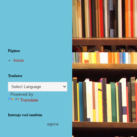
Páginas
Início
Tradutor
Powered by
Translate
Interaja você também
agora com postagens diárias