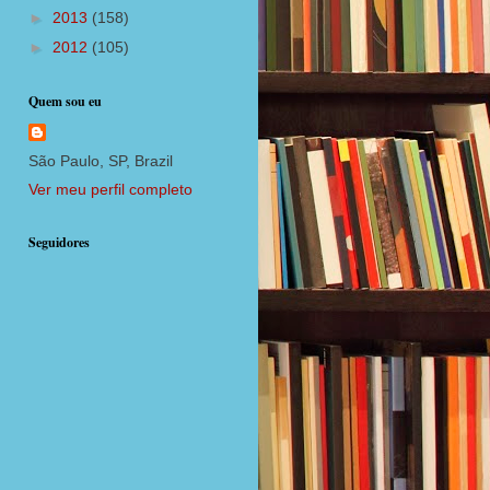
►
2013
(158)
►
2012
(105)
Quem sou eu
São Paulo, SP, Brazil
Ver meu perfil completo
Seguidores