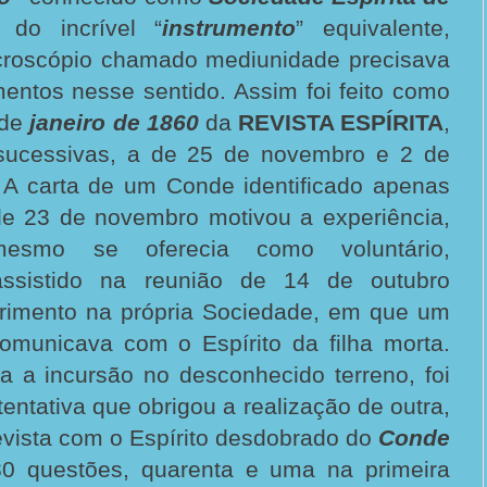
do incrível “
instrumento
” equivalente,
croscópio chamado mediunidade precisava
entos nesse sentido. Assim foi feito como
 de
janeiro de 1860
da
REVISTA ESPÍRITA
,
sucessivas, a de 25 de novembro e 2 de
A carta de um Conde identificado apenas
de 23 de novembro motivou a experiência,
esmo se oferecia como voluntário,
assistido na reunião de 14 de outubro
rimento na própria Sociedade, em que um
omunicava com o Espírito da filha morta.
a a incursão no desconhecido terreno, foi
tentativa que obrigou a realização de outra,
evista com o Espírito desdobrado do
Conde
80 questões, quarenta e uma na primeira