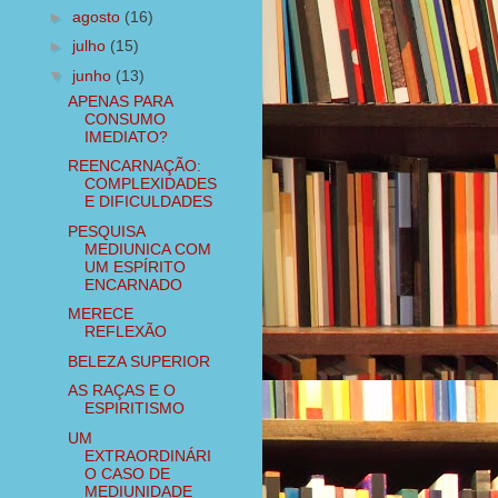
►
agosto
(16)
►
julho
(15)
▼
junho
(13)
APENAS PARA
CONSUMO
IMEDIATO?
REENCARNAÇÃO:
COMPLEXIDADES
E DIFICULDADES
PESQUISA
MEDIUNICA COM
UM ESPÍRITO
ENCARNADO
MERECE
REFLEXÃO
BELEZA SUPERIOR
AS RAÇAS E O
ESPIRITISMO
UM
EXTRAORDINÁRI
O CASO DE
MEDIUNIDADE