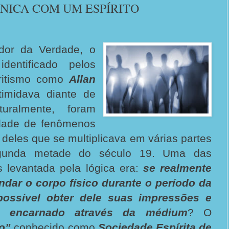
NICA COM UM ESPÍRITO
idor da Verdade, o
dentificado pelos
iritismo como
Allan
imidava diante de
turalmente, foram
idade de fenômenos
 deles que se multiplicava em várias partes
gunda metade do século 19. Uma das
s levantada pela lógica era:
se realmente
ndar o corpo físico durante o período da
a possível obter dele suas impressões e
o encarnado através da médium
? O
io”
conhecido como
Sociedade Espírita de