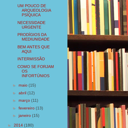
UM POUCO DE
ARQUEOLOGIA
PSÍQUICA
NECESSIDADE
URGENTE
PRODÍGIOS DA
MEDIUNIDADE
BEM ANTES QUE
AQUI
INTERMISSÃO
COMO SE FORJAM
OS
INFORTÚNIOS
►
maio
(15)
►
abril
(12)
►
março
(11)
►
fevereiro
(13)
►
janeiro
(15)
►
2014
(180)