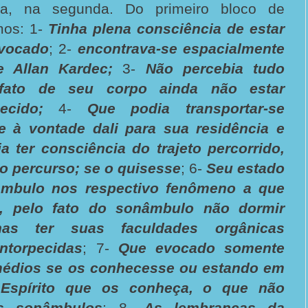
ra, na segunda. Do primeiro bloco de
mos: 1-
Tinha plena consciência de estar
evocado
; 2-
encontrava-se espacialmente
 Allan Kardec;
3-
Não percebia tudo
 fato de seu corpo ainda não estar
ecido;
4-
Que podia transportar-se
e à vontade dali para sua residência e
a ter consciência do trajeto percorrido,
o percurso; se o quisesse
; 6-
Seu estado
âmbulo nos respectivo fenômeno a que
a, pelo fato do sonâmbulo não dormir
enas ter suas faculdades orgânicas
ntorpecidas
; 7-
Que evocado somente
emédios se os conhecesse ou estando em
Espírito que os conheça, o que não
s sonâmbulos
; 8-
As lembranças da