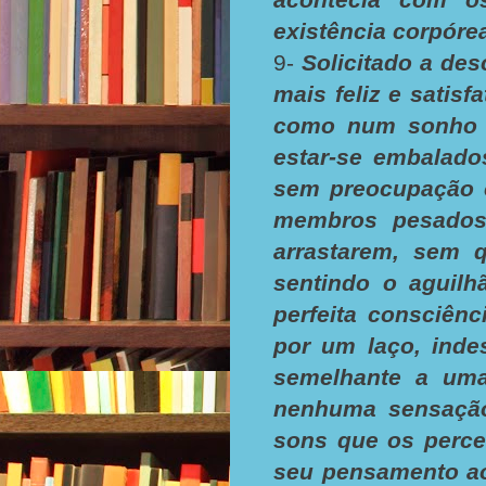
existência corpór
9-
Solicitado a des
mais feliz e satis
como num sonho e
estar-se embalado
sem preocupação 
membros pesados
arrastarem, sem q
sentindo o aguil
perfeita consciênc
por um laço, inde
semelhante a uma
nenhuma sensaçã
sons que os perce
seu pensamento ao