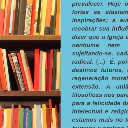
prevalecer. Hoje 
fortes se afasta
inspirações; a au
recobrar sua influ
dizer que a Igreja 
nenhuma nem ou
sujeitando-se, c
radical.
(...).
É, po
destinos futuros,
regeneração moral
extensão. A uni
filosóficas nos pa
para a felicidade 
intelectual e rel
estamos mais no t
humana e preferir-