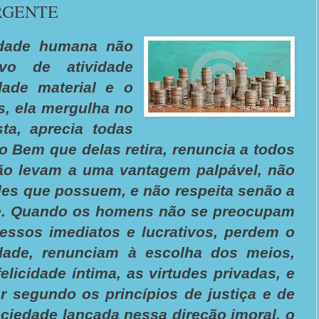
RGENTE
edade humana não
ivo de atividade
dade material e o
s, ela mergulha no
sta, aprecia todas
 Bem que delas retira, renuncia a todos
ão levam a uma vantagem palpável, não
les que possuem, e não respeita senão a
e. Quando os homens não se preocupam
ssos imediatos e lucrativos, perdem o
dade, renunciam à escolha dos meios,
elicidade íntima, as virtudes privadas, e
r segundo os princípios de justiça e de
ciedade lançada nessa direção imoral, o