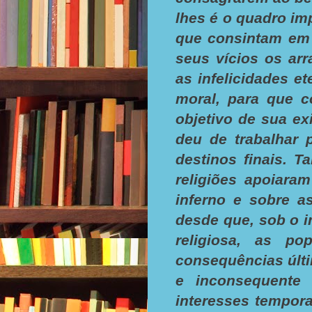
lhes é o quadro im
que consintam em 
seus vícios os ar
as infelicidades e
moral, para que 
objetivo de sua ex
deu de trabalhar
destinos finais. 
religiões apoiara
inferno e sobre a
desde que, sob o i
religiosa, as po
consequências últi
e inconsequente 
interesses tempora