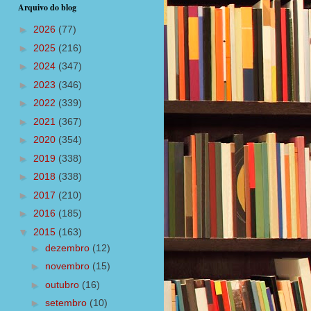
Arquivo do blog
►
2026
(77)
►
2025
(216)
►
2024
(347)
►
2023
(346)
►
2022
(339)
►
2021
(367)
►
2020
(354)
►
2019
(338)
►
2018
(338)
►
2017
(210)
►
2016
(185)
▼
2015
(163)
►
dezembro
(12)
►
novembro
(15)
►
outubro
(16)
►
setembro
(10)