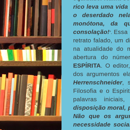
rico leva uma vida
o deserdado nela
monótona, da qu
consolação!
Essa 
”.
retrato falado, um 
na atualidade do 
abertura do núm
ESPÍRITA
. O editor
dos argumentos ela
Herrenschneider
, 
Filosofia e o Espi
palavras iniciai
disposição moral, p
Não que os argum
necessidade socia