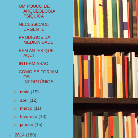
UM POUCO DE
ARQUEOLOGIA
PSÍQUICA
NECESSIDADE
URGENTE
PRODÍGIOS DA
MEDIUNIDADE
BEM ANTES QUE
AQUI
INTERMISSÃO
COMO SE FORJAM
OS
INFORTÚNIOS
►
maio
(15)
►
abril
(12)
►
março
(11)
►
fevereiro
(13)
►
janeiro
(15)
►
2014
(180)