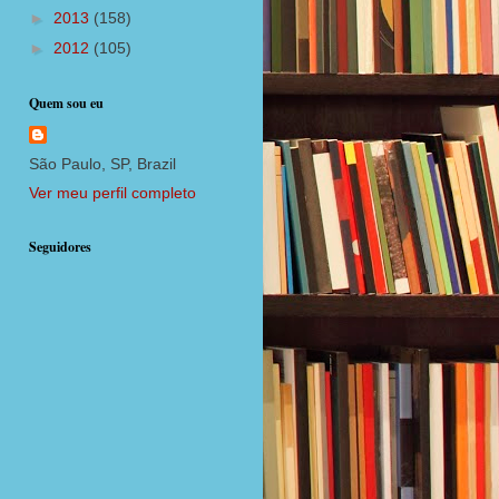
►
2013
(158)
►
2012
(105)
Quem sou eu
São Paulo, SP, Brazil
Ver meu perfil completo
Seguidores