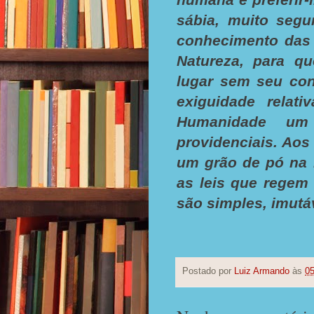
sábia, muito seg
conhecimento das 
Natureza, para qu
lugar sem seu con
exiguidade relat
Humanidade um 
providenciais. Ao
um grão de pó na 
as leis que regem 
são simples, imutáv
Postado por
Luiz Armando
às
05