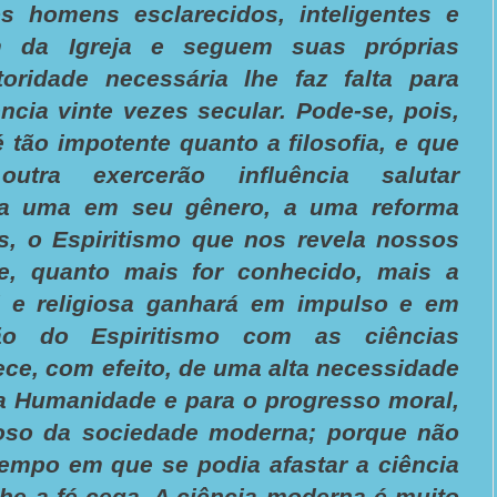
os homens esclarecidos, inteligentes e
m da Igreja e seguem suas próprias
toridade necessária lhe faz falta para
ência vinte vezes secular. Pode-se, pois,
é tão impotente quanto a filosofia, e que
tra exercerão influência salutar
ada uma em seu gênero, a uma reforma
is, o Espiritismo que nos revela nossos
 e, quanto mais for conhecido, mais a
 e religiosa ganhará em impulso e em
ão do Espiritismo com as ciências
rece, com efeito, de uma alta necessidade
da Humanidade e para o progresso moral,
igioso da sociedade moderna; porque não
empo em que se podia afastar a ciência
lhe a fé cega. A ciência moderna é muito