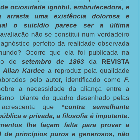
 de ociosidade ignóbil, embrutecedora, e
 arrasta uma existência dolorosa e
al o suicídio parece ser a última
avaliação não se constitui num verdadeiro
diagnóstico perfeito da realidade observada
mundo? Ocorre que ela foi publicada na
ero de
setembro de 1863
da
REVISTA
,
Allan Kardec
a reproduz pela qualidade
borados pelo autor, identificado como
F.
sobre a necessidade da aliança entre a
ritismo. Diante do quadro desenhado pelas
s, acrescenta que
“contra semelhante
ública e privada, a filosofia é impotente.
entos lhe façam falta para provar a
agora com pos
l de princípios puros e generosos, não