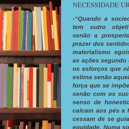
NECESSIDADE U
-“Quando a soci
tem outro objet
senão a prosperi
prazer dos sentido
materialismo egoí
as ações segundo o
os esforços que n
estima senão aque
força que se impõ
senão com os suce
senso de honesti
calcam aos pés a f
cessam de se guia
equidade. Numa so