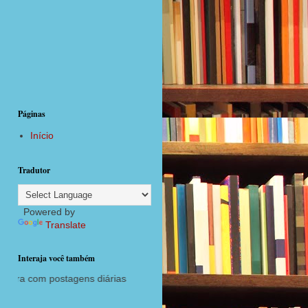
Páginas
Início
Tradutor
Powered by
Translate
Interaja você também
tagens diárias