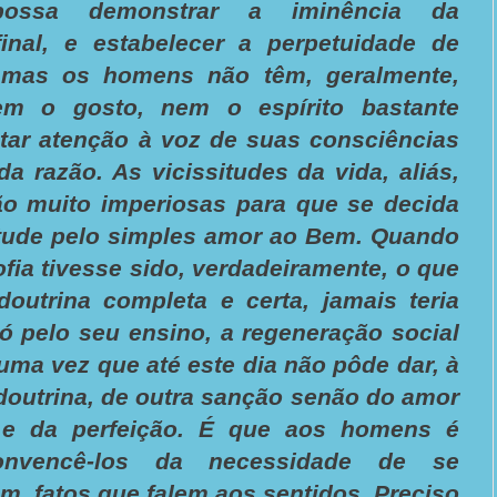
ossa demonstrar a iminência da
final, e estabelecer a perpetuidade de
, mas os homens não têm, geralmente,
m o gosto, nem o espírito bastante
estar atenção à voz de suas consciências
a razão. As vicissitudes da vida, aliás,
ão muito imperiosas para que se decida
irtude pelo simples amor ao Bem. Quando
fia tivesse sido, verdadeiramente, o que
doutrina completa e certa, jamais teria
ó pelo seu ensino, a regeneração social
 uma vez que até este dia não pôde dar, à
doutrina, de outra sanção senão do amor
l e da perfeição. É que aos homens é
onvencê-los da necessidade de se
, fatos que falem aos sentidos. Preciso