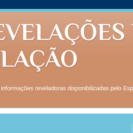
EVELAÇÕES
ELAÇÃO
nformações reveladoras disponibilizadas pelo Esp