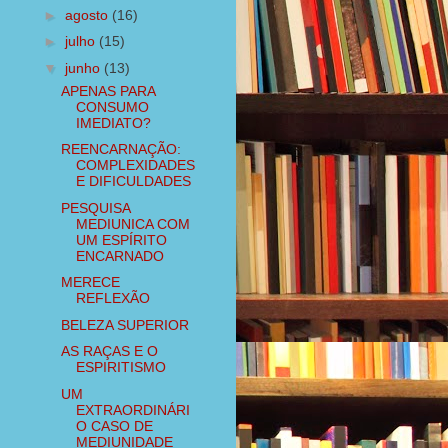
►
agosto
(16)
►
julho
(15)
▼
junho
(13)
APENAS PARA
CONSUMO
IMEDIATO?
REENCARNAÇÃO:
COMPLEXIDADES
E DIFICULDADES
PESQUISA
MEDIUNICA COM
UM ESPÍRITO
ENCARNADO
MERECE
REFLEXÃO
BELEZA SUPERIOR
AS RAÇAS E O
ESPIRITISMO
UM
EXTRAORDINÁRI
O CASO DE
MEDIUNIDADE