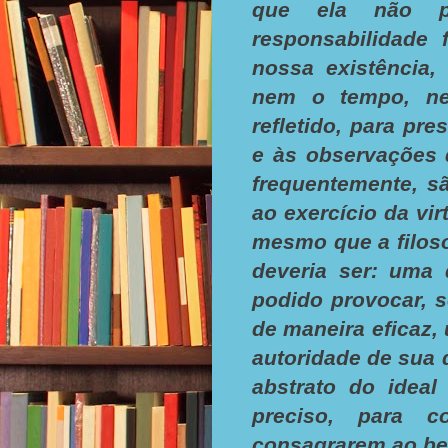
que ela não p
responsabilidade 
nossa existência
nem o tempo, ne
refletido, para pr
e às observações d
frequentemente, s
ao exercício da v
mesmo que a filoso
deveria ser: uma 
podido provocar, s
de maneira eficaz,
autoridade de sua 
abstrato do idea
preciso, para c
consagrarem ao bem