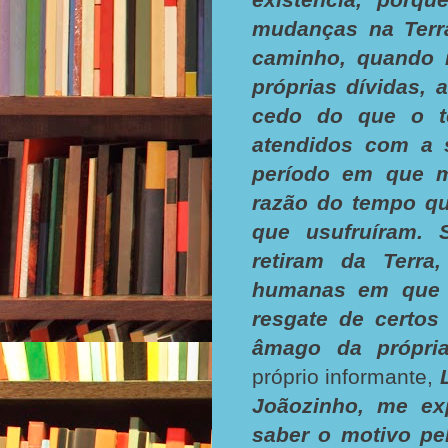
mudanças na Terra
caminho, quando i
próprias dívidas,
cedo do que o te
atendidos com a s
período em que m
razão do tempo qu
que usufruíram.
retiram da Terra
humanas em que 
resgate de certos
âmago da própria
próprio informante,
Joãozinho, me ex
saber o motivo pe