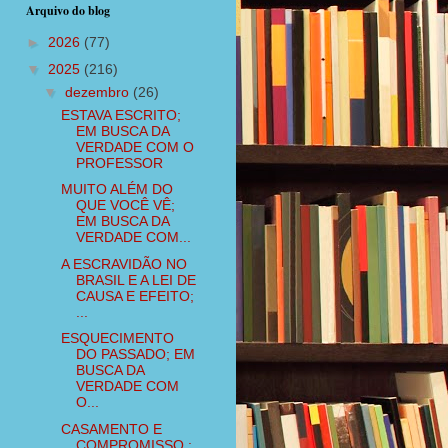
Arquivo do blog
►
2026
(77)
▼
2025
(216)
▼
dezembro
(26)
ESTAVA ESCRITO;
EM BUSCA DA
VERDADE COM O
PROFESSOR
MUITO ALÉM DO
QUE VOCÊ VÊ;
EM BUSCA DA
VERDADE COM...
A ESCRAVIDÃO NO
BRASIL E A LEI DE
CAUSA E EFEITO;
...
ESQUECIMENTO
DO PASSADO; EM
BUSCA DA
VERDADE COM
O...
CASAMENTO E
COMPROMISSO ;