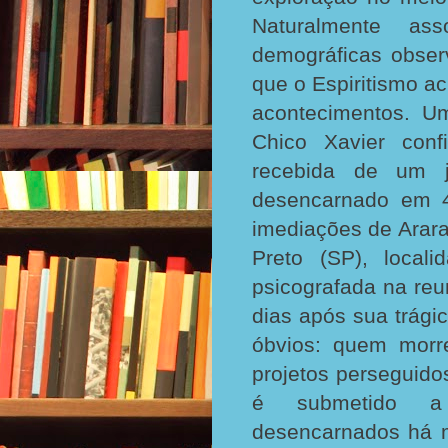
Naturalmente as
demográficas observ
que o Espiritismo a
acontecimentos. U
Chico Xavier con
recebida de um
desencarnado em 4
imediações de Arar
Preto (SP), local
psicografada na reu
dias após sua trági
óbvios: quem morr
projetos perseguidos
é submetido a t
desencarnados há 