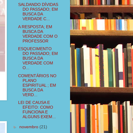
SALDANDO DÍVIDAS
DO PASSADO; EM
BUSCA DA
VERDADE C...
A RESPOSTA; EM
BUSCA DA
VERDADE COM O
PROFESSOR
ESQUECIMENTO
DO PASSADO; EM
BUSCA DA
VERDADE COM
O...
COMENTÁRIOS NO
PLANO
ESPIRITUAL ; EM
BUSCA DA
VERD...
LEI DE CAUSA E
EFEITO: COMO
FUNCIONA E
ALGUNS EXEM...
►
novembro
(21)