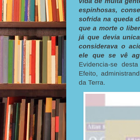
vida de muita gent
espinhosas, conse
sofrida na queda 
que a morte o lib
já que devia
unic
considerava o aci
ele que se vê a
Evidencia-se dest
Efeito, administran
da Terra.