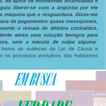
e, do ápice de montanhas alcantiladas e
guiu liberar-se com a angústia por ele
da máquina que o resguardava. Disse-me
erava de pagamentos quase inexequíveis,
amente o remate de débitos contraídos,
dente aéreo uma solução benigna para
gora, sem a mácula de culpa alguma
”.
a forma as sutilezas da Lei de Causa e
do os processos evolutivos dos habitantes