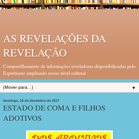
AS REVELAÇÕES DA
REVELAÇÃO
Compartilhamento de informações reveladoras disponibilizadas pelo
Espiritismo ampliando nosso nivel cultural
▼
domingo, 10 de dezembro de 2017
ESTADO DE COMA E FILHOS
ADOTIVOS