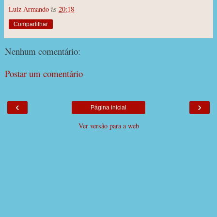
Luiz Armando
às
20:18
Compartilhar
Nenhum comentário:
Postar um comentário
‹
›
Página inicial
Ver versão para a web