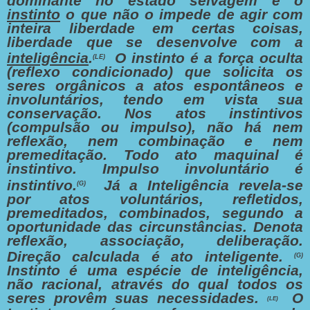
dominante no estado selvagem é o
instinto
o que não o impede de agir com
inteira liberdade em certas coisas,
liberdade que se desenvolve com a
inteligência
.
O instinto é a força oculta
(LE)
(reflexo condicionado) que solicita os
seres orgânicos a atos espontâneos e
involuntários, tendo em vista sua
conservação. Nos atos instintivos
(compulsão ou impulso), não há nem
reflexão, nem combinação e nem
premeditação. Todo ato maquinal é
instintivo. Impulso involuntário é
instintivo.
Já a Inteligência revela-se
(G)
por atos voluntários, refletidos,
premeditados, combinados, segundo a
oportunidade das circunstâncias. Denota
reflexão, associação, deliberação.
Direção calculada é ato inteligente.
(G)
Instinto é uma espécie de inteligência,
não racional, através do qual todos os
seres provêm suas necessidades.
O
(LE)