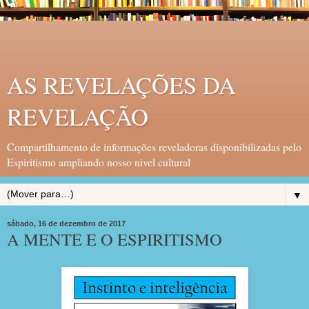
AS REVELAÇÕES DA
REVELAÇÃO
Compartilhamento de informações reveladoras disponibilizadas pelo
Espiritismo ampliando nosso nivel cultural
▼
sábado, 16 de dezembro de 2017
A MENTE E O ESPIRITISMO