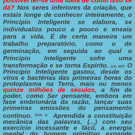
possível ter-se uma ideia de como isso se
dá?
Nos seres inferiores da criação, que
estais longe de conhecer inteiramente, o
Princípio Inteligente se elabora, se
individualiza pouco a pouco e ensaia
para a vida. É de certa maneira um
trabalho preparatório, como o de
germinação, em seguida ao qual o
Princípio Inteligente sofre uma
transformação e se torna Espírito.
O
(LE, 607)
Princípio Inteligente gastou, desde os
vírus e bactérias das primeiras horas do
protoplasma na Terra, mais ou menos
quinze milhões de séculos
, a fim de
poder, como Ser pensante, embora em
fase embrionária da razão, lançar suas
primeiras emissões do pensamento
contínuo.
Aprendida a constituição
(EDM, 6)
mecânica das palavras, (...) com seu
exercício incessante e fácil, a energia
mental do homem primitivo expande