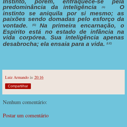
Instinto, porém, enfraquece-se pela
predominância da inteligência
O
(G)
instinto se aniquila por si mesmo; as
paixões sendo domadas pelo esforço da
vontade.
Na primeira encarnação, o
(G)
Espírito está no estado de infância na
vida corpórea.
Sua inteligência apenas
desabrocha; ela ensaia para a vida.
(LE)
Luiz Armando
às
20:16
Compartilhar
Nenhum comentário:
Postar um comentário