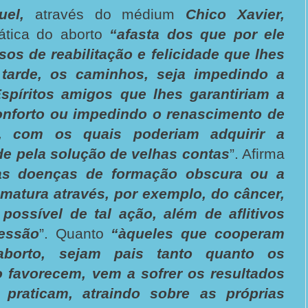
uel,
através do médium
Chico Xavier,
ática do aborto
“afasta dos que por ele
sos de reabilitação e felicidade que lhes
 tarde, os caminhos, seja impedindo a
spíritos amigos que lhes garantiriam a
onforto ou impedindo o renascimento de
s, com os quais poderiam adquirir a
ade pela solução de velhas contas
”. Afirma
as doenças de formação obscura ou a
matura através, por exemplo, do câncer,
possível de tal ação, além de aflitivos
essão
”. Quanto
“àqueles que cooperam
aborto, sejam pais tanto quanto os
o favorecem, vem a sofrer os resultados
praticam, atraindo sobre as próprias