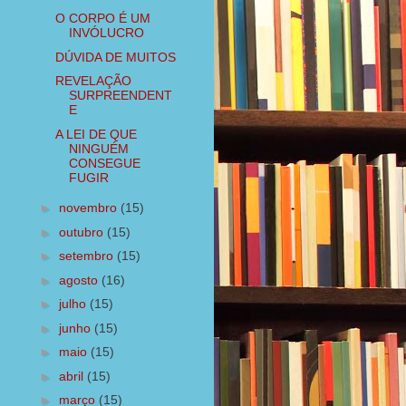
O CORPO É UM
INVÓLUCRO
DÚVIDA DE MUITOS
REVELAÇÃO
SURPREENDENT
E
A LEI DE QUE
NINGUÉM
CONSEGUE
FUGIR
►
novembro
(15)
►
outubro
(15)
►
setembro
(15)
►
agosto
(16)
►
julho
(15)
►
junho
(15)
►
maio
(15)
►
abril
(15)
►
março
(15)