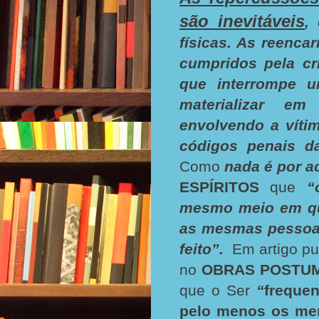
são inevitáveis
,
físicas. As reenc
cumpridos pela cr
que interrompe u
materializar em
envolvendo a vítim
códigos penais da
Como
nada é por a
ESPÍRITOS
que
“
mesmo meio em que
as mesmas pessoas
feito”.
Em artigo p
no
OBRAS POSTU
que o Ser
“
freque
pelo menos os me