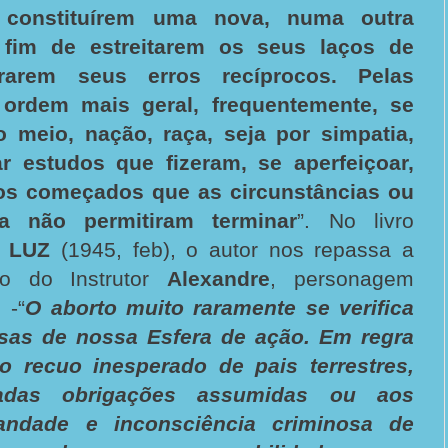
 constituírem uma nova, numa outra
 fim de estreitarem os seus laços de
rarem seus erros recíprocos. Pelas
ordem mais geral, frequentemente, se
meio, nação, raça, seja por simpatia,
ar estudos que fizeram, se aperfeiçoar,
hos começados que as circunstâncias ou
a não permitiram termina
r
”.
No livro
A LUZ
(1945, feb), o autor nos repassa a
ão do Instrutor
Alexandre
, personagem
 -“
O aborto muito raramente se verifica
as de nossa Esfera de ação. Em regra
do recuo inesperado de pais terrestres,
adas obrigações assumidas ou aos
andade e inconsciência criminosa de