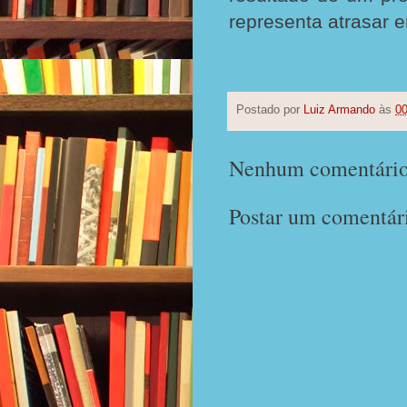
representa atrasar 
Postado por
Luiz Armando
às
00
Nenhum comentário
Postar um comentár