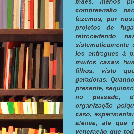
mães, menos pre
compreensão par
fazemos, por noss
projetos de fuga
retrocedendo na
sistematicamente 
los entregues à p
muitos casais hu
filhos, visto q
geradoras. Quand
presente, sequioso
no passado, de
organização psíqu
caso, experimenta
afetiva, até que 
veneração que to