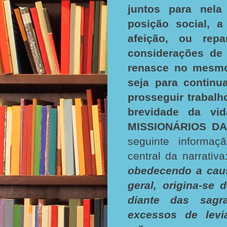
juntos para nela
posição social, a
afeição, ou repa
considerações de 
renasce no mesmo 
seja para continu
prosseguir trabal
brevidade da vid
MISSIONÁRIOS D
seguinte informaç
central da narrativa:
obedecendo a caus
geral, origina-se 
diante das sagr
excessos de levi