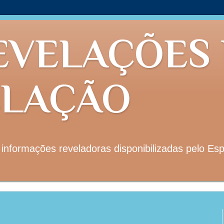
EVELAÇÕES
ELAÇÃO
nformações reveladoras disponibilizadas pelo Esp