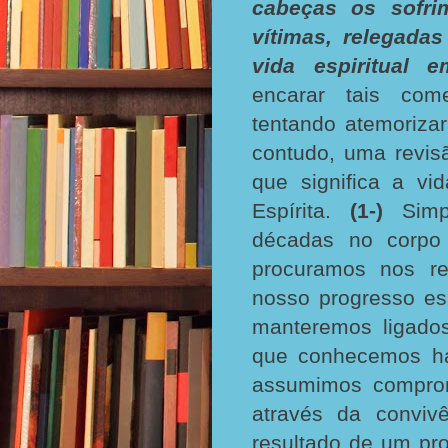
cabeças os sofri
vítimas, relegada
vida espiritual e
encarar tais com
tentando atemoriza
contudo, uma revis
que significa a vi
Espírita.
(1-)
Simp
décadas no corp
procuramos nos re
nosso progresso esp
manteremos ligado
que conhecemos h
assumimos comprom
através da convivê
resultado de um pr