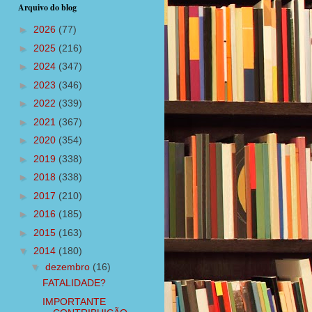
Arquivo do blog
►
2026
(77)
►
2025
(216)
►
2024
(347)
►
2023
(346)
►
2022
(339)
►
2021
(367)
►
2020
(354)
►
2019
(338)
►
2018
(338)
►
2017
(210)
►
2016
(185)
►
2015
(163)
▼
2014
(180)
▼
dezembro
(16)
FATALIDADE?
IMPORTANTE