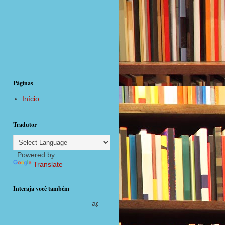
Páginas
Início
Tradutor
Powered by
Translate
Interaja você também
agora com postagens diárias