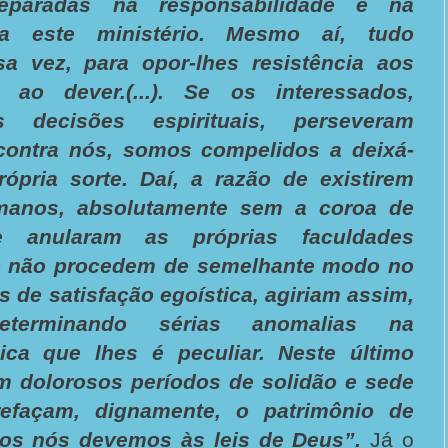
paradas na responsabilidade e na
a este ministério. Mesmo aí, tudo
a vez, para opor-lhes resistência aos
 ao dever.(...). Se os interessados,
s decisões espirituais, perseveram
contra nós, somos compelidos a deixá-
rópria sorte. Daí, a razão de existirem
manos, absolutamente sem a coroa de
ue anularam as próprias faculdades
o não procedem de semelhante modo no
s de satisfação egoística, agiriam assim,
terminando sérias anomalias na
ica que lhes é peculiar. Neste último
m dolorosos períodos de solidão e sede
refaçam, dignamente, o patrimônio de
dos nós devemos às leis de Deus”.
Já o