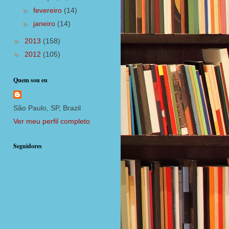
►
fevereiro
(14)
►
janeiro
(14)
►
2013
(158)
►
2012
(105)
Quem sou eu
São Paulo, SP, Brazil
Ver meu perfil completo
Seguidores