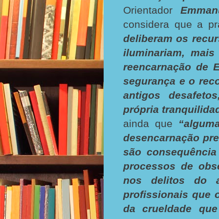
Orientador
Emman
considera que a pr
deliberam os recur
iluminariam, mais
reencarnação de E
segurança e o rec
antigos desafeto
própria tranquilid
ainda que
“algum
desencarnação pre
são consequência 
processos de obs
nos delitos do 
profissionais que 
da crueldade que 