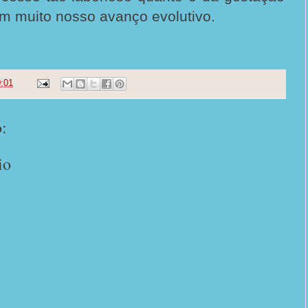
em muito nosso avanço evolutivo.
:01
:
io