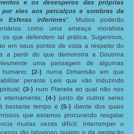
mentos e os desesperos das próprias
s por eles aos percalços e sombras da
m Esferas inferiores
”. Muitos poderão
entários como uma ameaça moralista
r os que defendem tal prática. Sugerimos,
ão em seus pontos de vista a respeito do
da a partir do que demonstra a Doutrina
lesmente uma passagem de algumas
o humano;
(2-)
numa Dimensão em que
abilitar perante Leis que vão induzindo
iritual;
(3-)
num Planeta ao qual não nos
s eternamente;
(4-)
junto de outros seres
á bastante tempo e
(5-)
diante dos quais
issos que estamos procurando resgatar
ncia muitas vezes difícil. Interromper o
ocesso tão laborioso quanto o da gestação