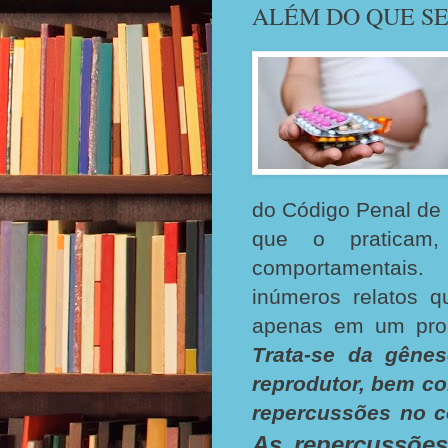
ALÉM DO QUE SE
do Código Penal de 
que o praticam,
comportamentais.
inúmeros relatos q
apenas em um probl
Trata-se da gênes
reprodutor, bem c
repercussões no co
As repercussões 