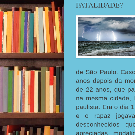
FATALIDADE?
de São Paulo. Cas
anos depois da mo
de 22 anos, que pa
na mesma cidade, P
paulista. Era o dia 
e o rapaz jogava
desconhecidos q
apreciadas modali