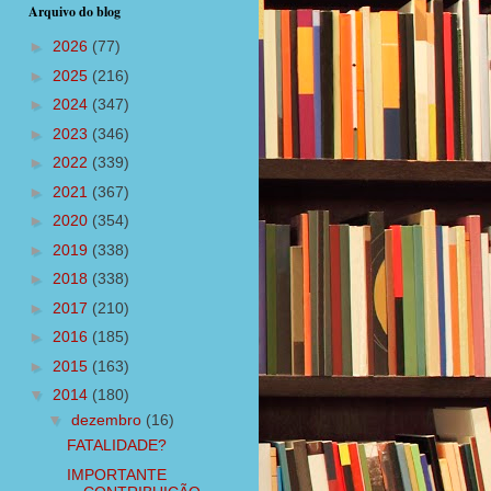
Arquivo do blog
►
2026
(77)
►
2025
(216)
►
2024
(347)
►
2023
(346)
►
2022
(339)
►
2021
(367)
►
2020
(354)
►
2019
(338)
►
2018
(338)
►
2017
(210)
►
2016
(185)
►
2015
(163)
▼
2014
(180)
▼
dezembro
(16)
FATALIDADE?
IMPORTANTE