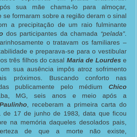
pós sua mãe chama-lo para almoçar,
 se formaram sobre a região deram o sinal
om a precipitação de um raio fulminante
ro
dos participantes da chamada
“pelada”
.
rinhosamente o tratavam os familiares –
abilidade e preparava-se para o vestibular
s três filhos do casal
Maria de Lourdes
e
com sua ausência impôs atroz sofrimento
ais próximos. Buscando conforto nas
idas publicamente pelo médium
Chico
aba, MG, seis anos e meio após a
Paulinho
, receberam a primeira carta do
 de 17 de junho de 1983
,
data que
ficou
re na memória daqueles desolados pais,
erteza de que a morte não existe,