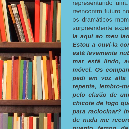
representando uma
reencontro futuro 
os dramáticos mo
surpreendente experi
la aqui ao meu la
Estou a ouvi-la c
está levemente nu
mar está lindo, 
móvel. Os compan
pedi em voz alta
repente, lembro-m
pelo clarão de u
chicote de fogo q
para raciocinar? I
de nada me record
quanto tempo de