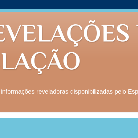
EVELAÇÕES
ELAÇÃO
nformações reveladoras disponibilizadas pelo Esp