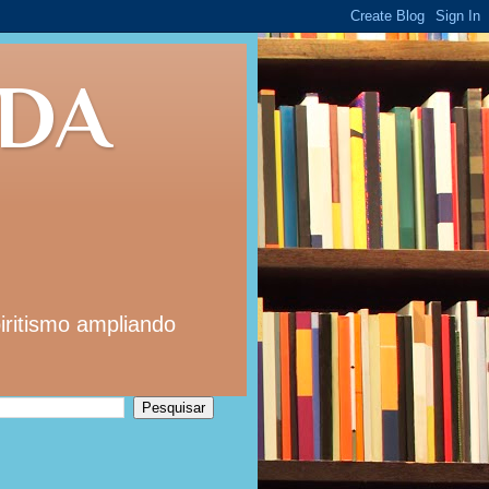
 DA
iritismo ampliando