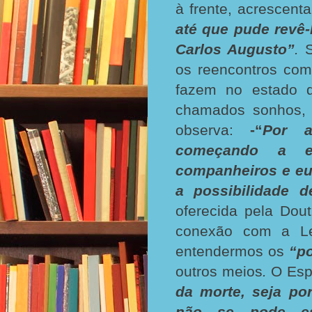
à frente, acrescent
até que pude revê-
Carlos Augusto”
.
os reencontros com
fazem no estado d
chamados sonhos,
observa:
-“
Por a
começando a e
companheiros e eu
a possibilidade
oferecida pela Dou
conexão com a Le
entendermos os
“p
outros meios
.
O Esp
da morte, seja p
não se pode es