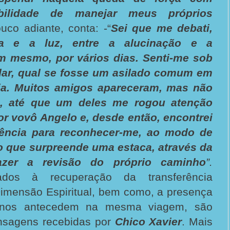
ibilidade de manejar meus próprios
uco adiante, conta: -“
Sei que me debati,
a e a luz, entre a alucinação e a
m mesmo, por vários dias. Senti-me sob
alar, qual se fosse um asilado comum em
a. Muitos amigos apareceram, mas não
, até que um deles me rogou atenção
por vovô Angelo e, desde então, encontrei
ência para reconhecer-me, ao modo de
o que surpreende uma estaca, através da
azer a revisão do próprio caminho
”.
rados à recuperação da transferência
Dimensão Espiritual, bem como, a presença
e nos antecedem na mesma viagem, são
nsagens recebidas por
Chico Xavier
. Mais