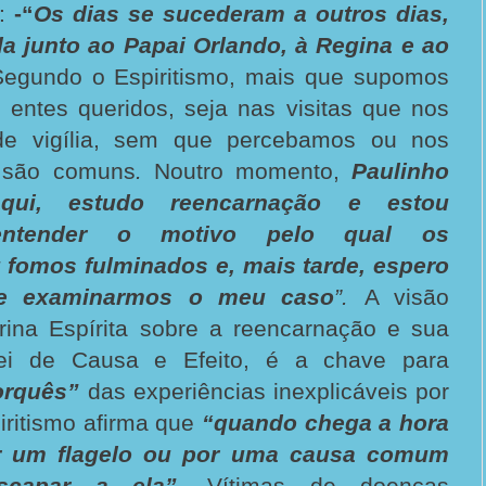
a:
-“
Os dias se sucederam a outros dias,
la junto ao Papai Orlando, à Regina e ao
Segundo o Espiritismo, mais que supomos
 entes queridos, seja nas visitas que nos
e vigília, sem que percebamos ou nos
 são comuns
.
Noutro momento,
Paulinho
qui, estudo reencarnação e estou
ntender o motivo pelo qual os
 fomos fulminados e, mais tarde, espero
 de examinarmos o meu caso
”.
A visão
trina Espírita sobre a reencarnação e sua
i de Causa e Efeito, é a chave para
orquês”
das experiências inexplicáveis por
iritismo afirma que
“quando chega a hora
or um flagelo ou por uma causa comum
capar a ela”
. Vítimas de doenças