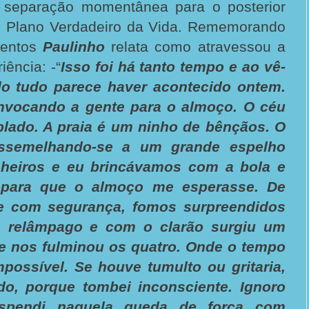
 separação momentânea para o posterior
no Plano Verdadeiro da Vida. Rememorando
mentos
Paulinho
relata como atravessou a
ência: -“
Isso foi há tanto tempo e ao vê-
do tudo parece haver acontecido ontem.
onvocando a gente para o almoço. O céu
blado. A praia é um ninho de bênçãos. O
assemelhando-se a um grande espelho
heiros e eu brincávamos com a bola e
 para que o almoço me esperasse. De
e com segurança, fomos surpreendidos
m relâmpago e com o clarão surgiu um
ue nos fulminou os quatro. Onde o tempo
mpossível. Se houve tumulto ou gritaria,
o, porque tombei inconsciente. Ignoro
spendi naquela queda de força com