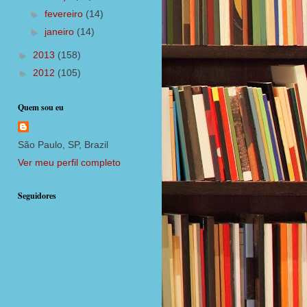
►
fevereiro
(14)
►
janeiro
(14)
►
2013
(158)
►
2012
(105)
Quem sou eu
São Paulo, SP, Brazil
Ver meu perfil completo
Seguidores