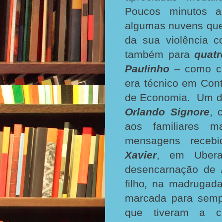
Poucos minutos a
algumas nuvens que
da sua violência c
também para
quat
Paulinho
– como ca
era técnico em Cont
de Economia. Um do
Orlando Signore
, 
aos familiares m
mensagens receb
Xavier
, em Uber
desencarnação de
filho
,
na madrugada
marcada para semp
que tiveram a c