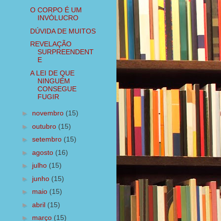
O CORPO É UM
INVÓLUCRO
DÚVIDA DE MUITOS
REVELAÇÃO
SURPREENDENT
E
A LEI DE QUE
NINGUÉM
CONSEGUE
FUGIR
►
novembro
(15)
►
outubro
(15)
►
setembro
(15)
►
agosto
(16)
►
julho
(15)
►
junho
(15)
►
maio
(15)
►
abril
(15)
►
março
(15)