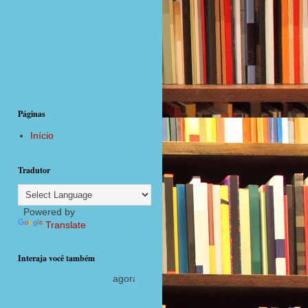
Páginas
Início
Tradutor
Powered by
Translate
Interaja você também
agora com postagens diárias