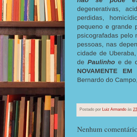
degenerativas, aci
perdidas, homicíd
pequeno e grande p
psicografadas pel
pessoas, nas depen
cidade de Uberaba,
de
Paulinho
e de ou
NOVAMENTE EM 
Bernardo do Campo
Postado por
Luiz Armando
às
23
Nenhum comentário