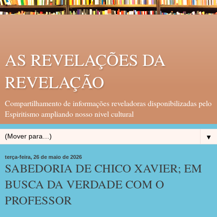
AS REVELAÇÕES DA
REVELAÇÃO
Compartilhamento de informações reveladoras disponibilizadas pelo
Espiritismo ampliando nosso nivel cultural
▼
terça-feira, 26 de maio de 2026
SABEDORIA DE CHICO XAVIER; EM
BUSCA DA VERDADE COM O
PROFESSOR