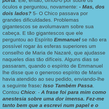
porta
. Ele, então, olhou-o por sobre os
óculos e perguntou, novamente:
- Mas, dos
dois lados?
5-
O Chico passava por
grandes dificuldades. Problemas
gigantescos se avolumavam sobre sua
cabeça. E tão gigantescos que ele
perguntou ao Espírito
Emmanuel
se não era
possível rogar às esferas superiores um
conselho de Maria de Nazaré, que ajudasse
naqueles dias tão difíceis. Alguns dias se
passaram, quando o espírito de Emmanuel
lhe disse que o generoso espírito de Maria
havia atendido ao seu pedido, enviando-lhe
a seguinte frase
: Isso Também Passa
.
Contou
Chico
: -
A frase foi para mim como
anestesia sobre uma dor imensa. Fez-me
tanto bem que a escrevi num papel e o