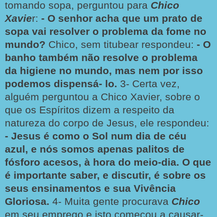
tomando sopa, perguntou para
Chico
Xavie
r:
- O senhor acha que um prato de
sopa vai resolver o problema
da fome no
mundo?
Chico, sem titubear respondeu:
- O
banho também não resolve o problema
da higiene no
mundo, mas nem por isso
podemos dispensá- lo.
3-
Certa vez,
alguém perguntou a Chico Xavier, sobre o
que os Espíritos dizem a respeito da
natureza do corpo de Jesus, ele respondeu:
- Jesus é como o Sol num dia de céu
azul, e nós somos
apenas palitos de
fósforo acesos, à hora do meio-dia. O
que
é importante saber, e discutir, é sobre os
seus
ensinamentos e sua Vivência
Gloriosa.
4-
Muita gente procurava
Chico
em seu emprego e isto começou a causar-