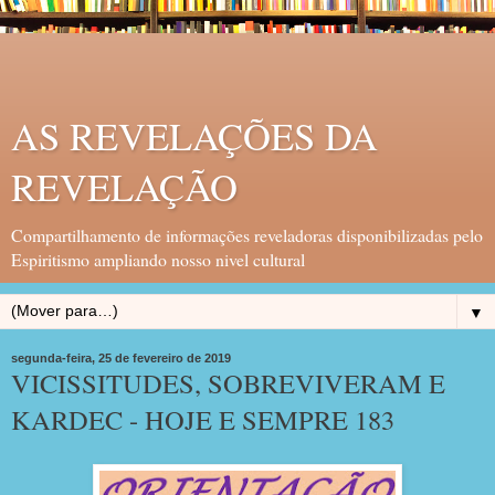
AS REVELAÇÕES DA
REVELAÇÃO
Compartilhamento de informações reveladoras disponibilizadas pelo
Espiritismo ampliando nosso nivel cultural
▼
segunda-feira, 25 de fevereiro de 2019
VICISSITUDES, SOBREVIVERAM E
KARDEC - HOJE E SEMPRE 183