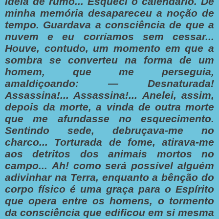
ideia de rumo... Esqueci o calendário.
De
minha memória desapareceu a noção de
tempo. Guardava a consciência de que a
nuvem e eu corríamos sem cessar...
Houve, contudo, um momento em que a
sombra se converteu na forma de um
homem, que me perseguia,
amaldiçoando:
— Desnaturada!
Assassina!... Assassina!...
Anelei, assim,
depois da morte, a vinda de outra morte
que me afundasse no esquecimento.
Sentindo sede, debruçava-me no
charco... Torturada de fome, atirava-me
aos detritos dos animais mortos no
campo...
Ah! como será possível alguém
adivinhar na Terra, enquanto a bênção do
corpo físico é uma graça para o Espírito
que opera entre os homens, o tormento
da consciência que edificou em si mesma