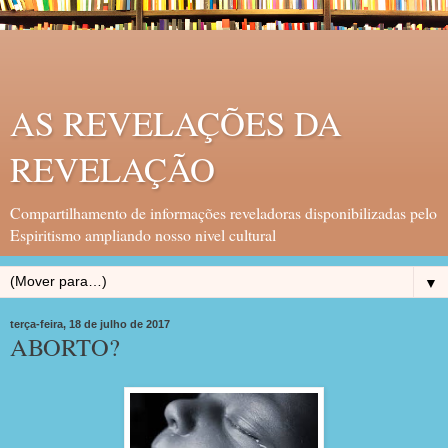
AS REVELAÇÕES DA
REVELAÇÃO
Compartilhamento de informações reveladoras disponibilizadas pelo
Espiritismo ampliando nosso nivel cultural
▼
terça-feira, 18 de julho de 2017
ABORTO?