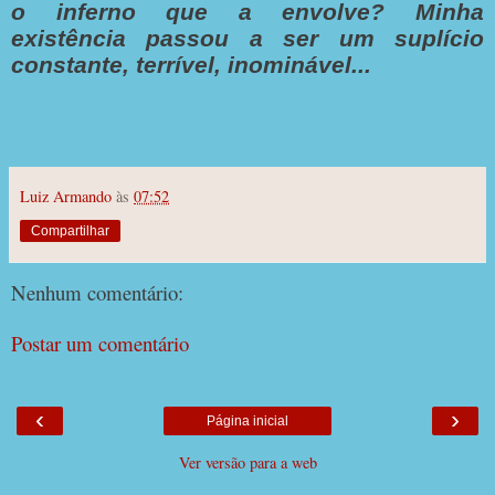
o inferno que a envolve?
Minha
existência passou a ser um suplício
constante, terrível, inominável...
Luiz Armando
às
07:52
Compartilhar
Nenhum comentário:
Postar um comentário
‹
›
Página inicial
Ver versão para a web