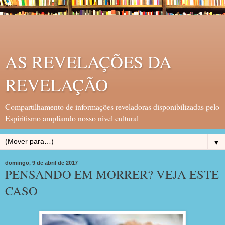
AS REVELAÇÕES DA
REVELAÇÃO
Compartilhamento de informações reveladoras disponibilizadas pelo
Espiritismo ampliando nosso nivel cultural
▼
domingo, 9 de abril de 2017
PENSANDO EM MORRER? VEJA ESTE
CASO