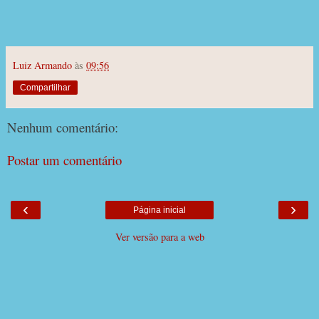
Luiz Armando
às
09:56
Compartilhar
Nenhum comentário:
Postar um comentário
‹
›
Página inicial
Ver versão para a web