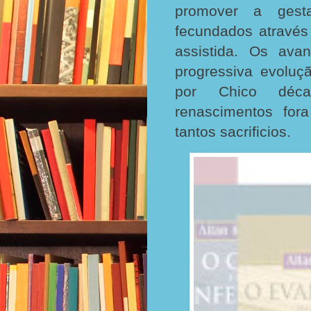
promover a gest
fecundados atravé
assistida. Os ava
progressiva evoluç
por Chico décad
renascimentos fo
tantos sacrificios.