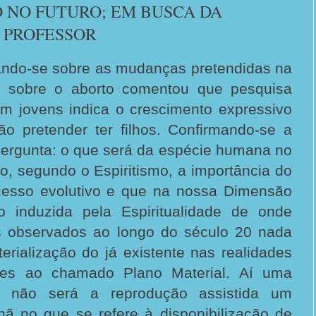
 NO FUTURO; EM BUSCA DA
 PROFESSOR
sando-se sobre as mudanças pretendidas na
ira sobre o aborto comentou que pesquisa
om jovens indica o crescimento expressivo
o pretender ter filhos. Confirmando-se a
pergunta: o que será da espécie humana no
o, segundo o Espiritismo, a importância do
ocesso evolutivo e que na nossa Dimensão
o induzida pela Espiritualidade de onde
s observados ao longo do século 20 nada
rialização do já existente nas realidades
entes ao chamado Plano Material. Aí uma
e: não será a reprodução assistida um
ã no que se refere à disponibilização de