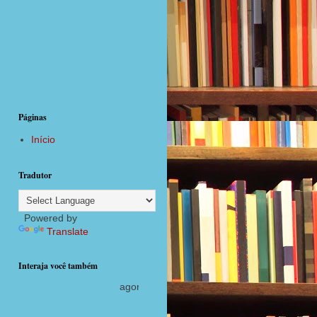
Páginas
Início
Tradutor
Powered by
Translate
Interaja você também
agora com postagens diárias