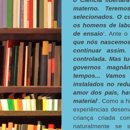
materno. Terem
selecionados. O c
os homens de labo
de ensaio
’. Ante o
que nós nascemos
continuar assim.
controlada. Mas t
governos magnâ
tempos... Vamos 
instalados no red
amor dos pais, ha
material
’. Como a h
experiências desenv
criança criada co
naturalmente se 