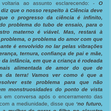
, voltaria ao assunto esclarecendo: -
O
diz que o nosso respeito à Ciência deve
que o progresso da ciência é infinito,
do problema do tubo de ensaio, para o
tro materno é viável. Mas, restará à
 problema, o problema do amor com que
nante é envolvido no lar pelas vibrações
erança, ternura, confiança de pai e mãe,
da infância, em que a criança é rodeada
mais alimentada de amor do que de
tes da terra! Vamos ver como é que a
esolver este problema para que não
em monstruosidades do ponto de vista
is em conversa após o encerramento das
s com a mediunidade, disse que
‘no futuro,
á a mulher de gerar o filho no claustro