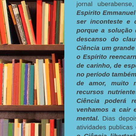
jornal uberabense
Espirito Emmanuel 
ser inconteste e 
porque a solução 
descanso do claus
Ciência um grande
o Espírito reencar
de carinho, de esp
no período também 
de amor, muito 
recursos nutrien
Ciência poderá r
venhamos a cair 
mental.
Dias depo
atividades publica
o Ciência libertar