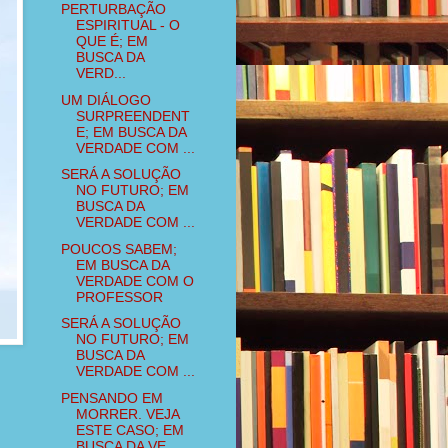
PERTURBAÇÃO
ESPIRITUAL - O
QUE É; EM
BUSCA DA
VERD...
UM DIÁLOGO
SURPREENDENT
E; EM BUSCA DA
VERDADE COM ...
SERÁ A SOLUÇÃO
NO FUTURO; EM
BUSCA DA
VERDADE COM ...
POUCOS SABEM;
EM BUSCA DA
VERDADE COM O
PROFESSOR
SERÁ A SOLUÇÃO
NO FUTURO; EM
BUSCA DA
VERDADE COM ...
PENSANDO EM
MORRER. VEJA
ESTE CASO; EM
BUSCA DA VE...