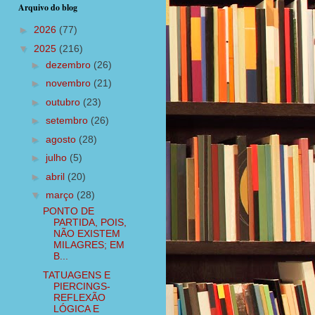
Arquivo do blog
►
2026
(77)
▼
2025
(216)
►
dezembro
(26)
►
novembro
(21)
►
outubro
(23)
►
setembro
(26)
►
agosto
(28)
►
julho
(5)
►
abril
(20)
▼
março
(28)
PONTO DE
PARTIDA, POIS,
NÃO EXISTEM
MILAGRES; EM
B...
TATUAGENS E
PIERCINGS-
REFLEXÃO
LÓGICA E