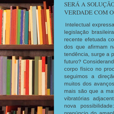
SERÁ A SOLUÇÃO
VERDADE COM O
Intelectual expres
legislação brasile
recente efetuada c
dos que afirmam nã
tendência, surge a 
futuro? Considerand
corpo físico no pr
seguimos a direçã
muitos dos avanço
mais são que a mate
vibratórias adjac
nova possibilidad
prenúncio do amanh