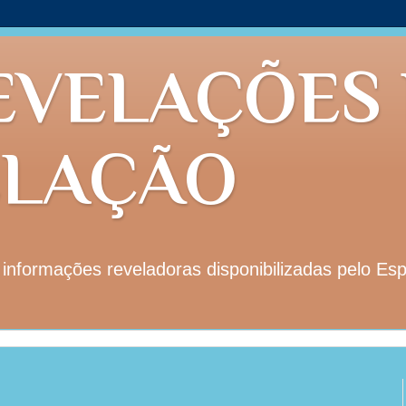
EVELAÇÕES
ELAÇÃO
nformações reveladoras disponibilizadas pelo Esp