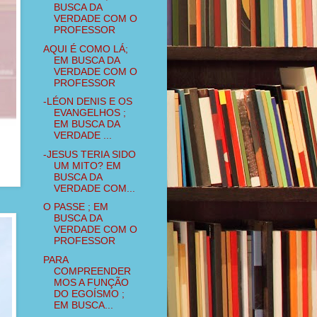
BUSCA DA
VERDADE COM O
PROFESSOR
AQUI É COMO LÁ;
EM BUSCA DA
VERDADE COM O
PROFESSOR
-LÉON DENIS E OS
EVANGELHOS ;
EM BUSCA DA
VERDADE ...
-JESUS TERIA SIDO
UM MITO? EM
BUSCA DA
VERDADE COM...
O PASSE ; EM
BUSCA DA
VERDADE COM O
PROFESSOR
PARA
COMPREENDER
MOS A FUNÇÃO
DO EGOÍSMO ;
EM BUSCA...