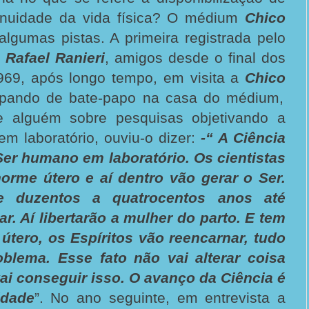
inuidade da vida física? O médium
Chico
algumas pistas. A primeira registrada pelo
r
Rafael Ranieri
, amigos desde o final dos
69, após longo tempo, em visita a
Chico
ipando de bate-papo na casa do médium,
e alguém sobre pesquisas objetivando a
m laboratório, ouviu-o dizer:
-“ A Ciência
Ser humano em laboratório. Os cientistas
orme útero e aí dentro vão gerar o Ser.
e duzentos a quatrocentos anos até
r. Aí libertarão a mulher do parto. E tem
 útero, os Espíritos vão reencarnar, tudo
oblema. Esse fato não vai alterar coisa
vai conseguir isso. O avanço da Ciência é
idade
”. No ano seguinte, em entrevista a