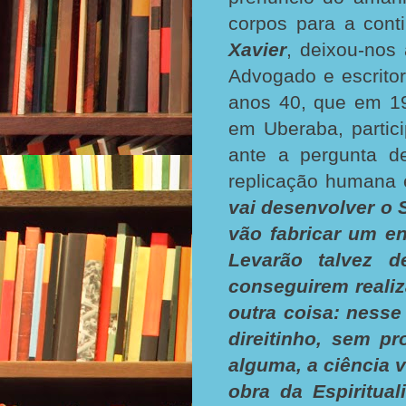
corpos para a cont
Xavier
, deixou-nos 
Advogado e escrito
anos 40, que em 19
em Uberaba, partic
ante a pergunta d
replicação humana e
vai desenvolver o 
vão fabricar um en
Levarão talvez d
conseguirem realiza
outra coisa: nesse
direitinho, sem pr
alguma, a ciência 
obra da Espiritual