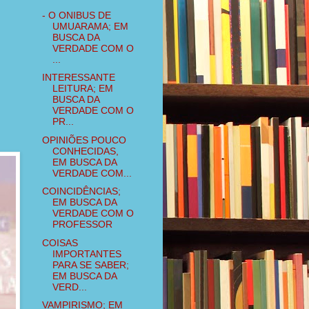
- O ONIBUS DE
UMUARAMA; EM
BUSCA DA
VERDADE COM O
...
INTERESSANTE
LEITURA; EM
BUSCA DA
VERDADE COM O
PR...
OPINIÕES POUCO
CONHECIDAS,
EM BUSCA DA
VERDADE COM...
COINCIDÊNCIAS;
EM BUSCA DA
VERDADE COM O
PROFESSOR
COISAS
IMPORTANTES
PARA SE SABER;
EM BUSCA DA
VERD...
VAMPIRISMO; EM