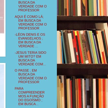
BUSCA DA
VERDADE COM O
PROFESSOR
AQUI É COMO LÁ;
EM BUSCA DA
VERDADE COM O
PROFESSOR
-LÉON DENIS E OS
EVANGELHOS ;
EM BUSCA DA
VERDADE ...
-JESUS TERIA SIDO
UM MITO? EM
BUSCA DA
VERDADE COM...
O PASSE ; EM
BUSCA DA
VERDADE COM O
PROFESSOR
PARA
COMPREENDER
MOS A FUNÇÃO
DO EGOÍSMO ;
EM BUSCA...