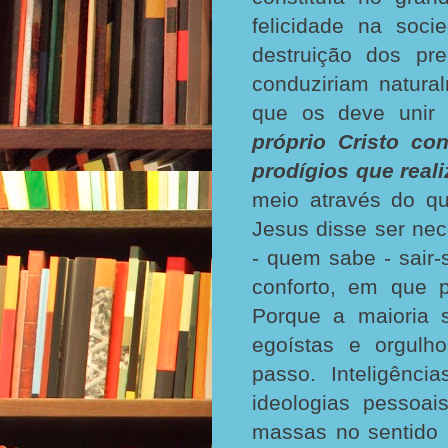
felicidade na soc
destruição dos pr
conduziriam natura
que os deve unir
próprio Cristo c
prodígios que real
meio através do q
Jesus disse ser nec
- quem sabe - sair
conforto, em que 
Porque a maioria 
egoístas e orgulh
passo. Inteligênc
ideologias pessoa
massas no sentido 