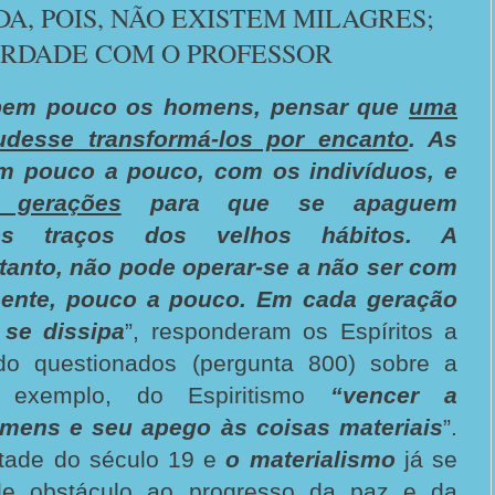
DA, POIS, NÃO EXISTEM MILAGRES;
ERDADE COM O PROFESSOR
 bem pouco os homens, pensar que
uma
udesse transformá-los por encanto
. As
am pouco a pouco, com os indivíduos, e
 gerações
para que se apaguem
os traços dos velhos hábitos. A
tanto, não pode operar-se a não ser com
ente, pouco a pouco. Em cada geração
se dissipa
”, responderam os Espíritos a
do questionados (pergunta 800) sobre a
or exemplo, do Espiritismo
“vencer a
omens e seu apego às coisas materiais
”.
tade do século 19 e
o materialismo
já se
nde obstáculo ao progresso da paz e da