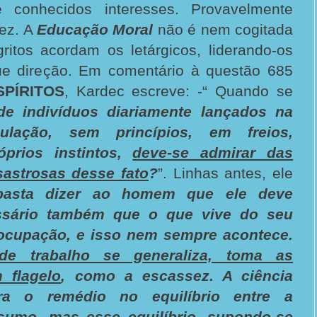
 conhecidos interesses. Provavelmente
ez. A
Educação Moral
não é nem cogitada
ritos acordam os letárgicos, liderando-os
e direção. Em comentário à questão 685
SPÍRITOS
, Kardec escreve: -“ Quando se
e indivíduos diariamente lançados na
ulação, sem princípios, em freios,
óprios instintos,
deve-se admirar das
astrosas desse fato
?
”. Linhas antes, ele
basta dizer ao homem que ele deve
essário também que o que vive do seu
 ocupação, e isso nem sempre acontece.
 de trabalho se generaliza, toma as
 flagelo
, como a escassez. A ciência
ra o remédio no equilíbrio entre a
umo, mas esse equilíbrio, supondo-se