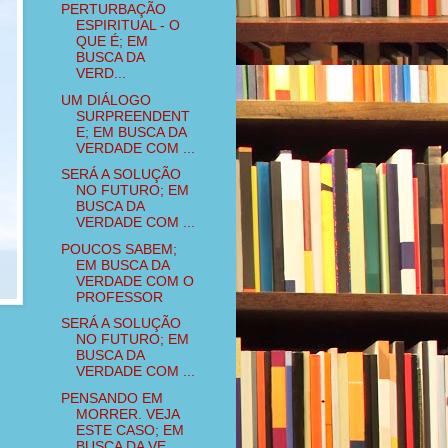
PERTURBAÇÃO
ESPIRITUAL - O
QUE É; EM
BUSCA DA
VERD...
UM DIÁLOGO
SURPREENDENT
E; EM BUSCA DA
VERDADE COM ...
SERÁ A SOLUÇÃO
NO FUTURO; EM
BUSCA DA
VERDADE COM ...
POUCOS SABEM;
EM BUSCA DA
VERDADE COM O
PROFESSOR
SERÁ A SOLUÇÃO
NO FUTURO; EM
BUSCA DA
VERDADE COM ...
PENSANDO EM
MORRER. VEJA
ESTE CASO; EM
BUSCA DA VE...