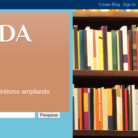
 DA
iritismo ampliando