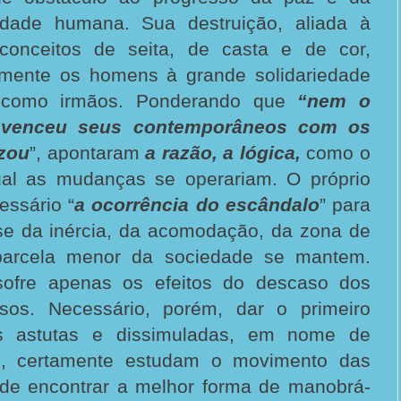
iedade humana. Sua destruição, aliada à
econceitos de seita, de casta e de cor,
lmente os homens à grande solidariedade
 como irmãos. Ponderando que
“nem o
onvenceu seus contemporâneos com os
izou
”, apontaram
a razão, a lógica,
como o
ual as mudanças se operariam. O próprio
essário “
a ocorrência do escândalo
” para
-se da inércia, da acomodação, da zona de
parcela menor da sociedade se mantem.
sofre apenas os efeitos do descaso dos
osos. Necessário, porém, dar o primeiro
ias astutas e dissimuladas, em nome de
is, certamente estudam o movimento das
de encontrar a melhor forma de manobrá-