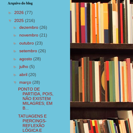
Arquivo do blog
►
2026
(77)
▼
2025
(216)
►
dezembro
(26)
►
novembro
(21)
►
outubro
(23)
►
setembro
(26)
►
agosto
(28)
►
julho
(5)
►
abril
(20)
▼
março
(28)
PONTO DE
PARTIDA, POIS,
NÃO EXISTEM
MILAGRES; EM
B...
TATUAGENS E
PIERCINGS-
REFLEXÃO
LÓGICA E