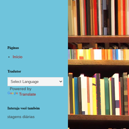
Páginas
Início
Tradutor
Powered by
Translate
Interaja você também
agora com postagens diárias