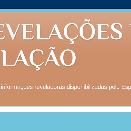
EVELAÇÕES
ELAÇÃO
nformações reveladoras disponibilizadas pelo Esp