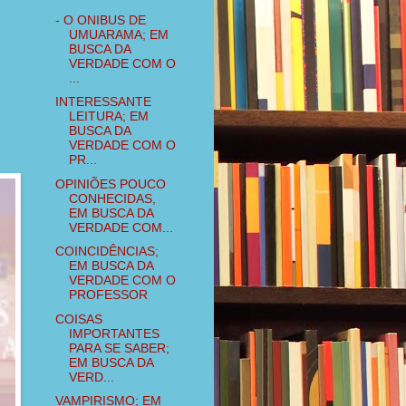
- O ONIBUS DE
UMUARAMA; EM
BUSCA DA
VERDADE COM O
...
INTERESSANTE
LEITURA; EM
BUSCA DA
VERDADE COM O
PR...
OPINIÕES POUCO
CONHECIDAS,
EM BUSCA DA
VERDADE COM...
COINCIDÊNCIAS;
EM BUSCA DA
VERDADE COM O
PROFESSOR
COISAS
IMPORTANTES
PARA SE SABER;
EM BUSCA DA
VERD...
VAMPIRISMO; EM