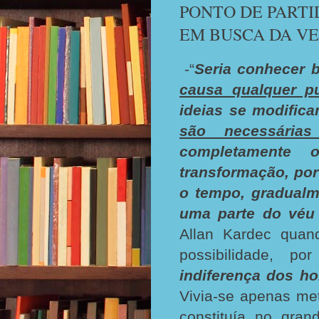
PONTO DE PARTI
EM BUSCA DA V
-“
Seria conhecer
causa qualquer p
ideias se modific
são necessárias
completamente 
transformação, por
o tempo, gradualm
uma parte do véu 
Allan Kardec quan
possibilidade, p
indiferença dos h
Vivia-se apenas me
constituía no gra