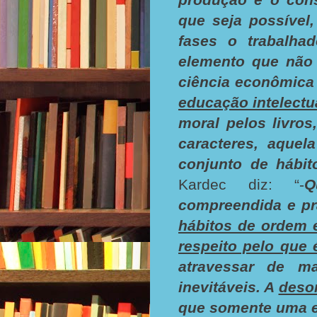
que seja possível,
fases o trabalha
elemento que não 
ciência econômica
educação intelectu
moral pelos livro
caracteres, aquel
conjunto de hábit
Kardec diz: “-
Q
compreendida e pr
hábitos de ordem e
respeito pelo que 
atravessar de m
inevitáveis. A
deso
que somente uma e