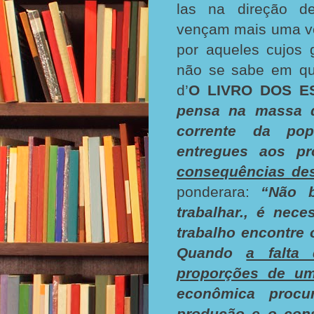
las na direção de
vençam mais uma v
por aqueles cujos g
não se sabe em qu
d’
O LIVRO DOS E
pensa na massa d
corrente da pop
entregues aos pr
consequências des
ponderara:
“Não 
trabalhar., é nec
trabalho encontre
Quando
a falta
proporções de um
econômica procu
produção e o cons